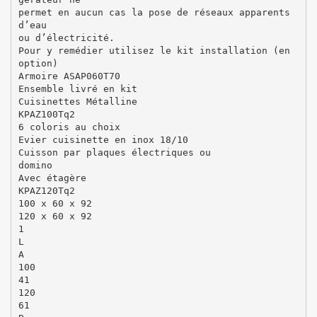
permet en aucun cas la pose de réseaux apparents
d’eau
ou d’électricité.
Pour y remédier utilisez le kit installation (en
option)
Armoire ASAP060T70
Ensemble livré en kit
Cuisinettes Métalline
KPAZ100Tq2
6 coloris au choix
Evier cuisinette en inox 18/10
Cuisson par plaques électriques ou
domino
Avec étagère
KPAZ120Tq2
100 x 60 x 92
120 x 60 x 92
1
L
A
100
41
120
61