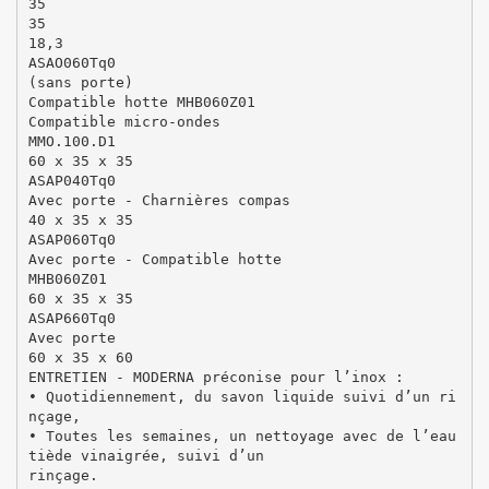
35
35
18,3
ASAO060Tq0
(sans porte)
Compatible hotte MHB060Z01
Compatible micro-ondes
MMO.100.D1
60 x 35 x 35
ASAP040Tq0
Avec porte - Charnières compas
40 x 35 x 35
ASAP060Tq0
Avec porte - Compatible hotte
MHB060Z01
60 x 35 x 35
ASAP660Tq0
Avec porte
60 x 35 x 60
ENTRETIEN - MODERNA préconise pour l’inox :
• Quotidiennement, du savon liquide suivi d’un ri
nçage,
• Toutes les semaines, un nettoyage avec de l’eau
tiède vinaigrée, suivi d’un
rinçage.