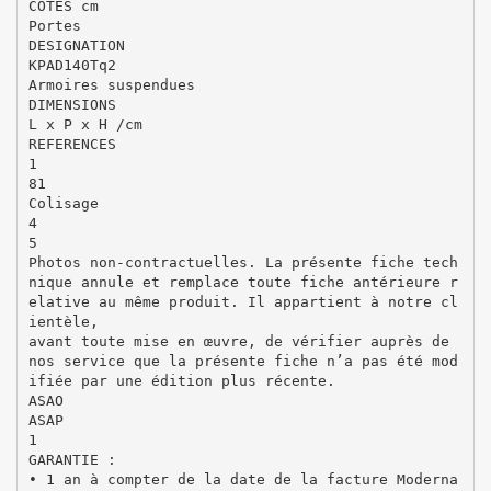
COTES cm
Portes
DESIGNATION
KPAD140Tq2
Armoires suspendues
DIMENSIONS
L x P x H /cm
REFERENCES
1
81
Colisage
4
5
Photos non-contractuelles. La présente fiche tech
nique annule et remplace toute fiche antérieure r
elative au même produit. Il appartient à notre cl
ientèle,
avant toute mise en œuvre, de vérifier auprès de
nos service que la présente fiche n’a pas été mod
ifiée par une édition plus récente.
ASAO
ASAP
1
GARANTIE :
• 1 an à compter de la date de la facture Moderna