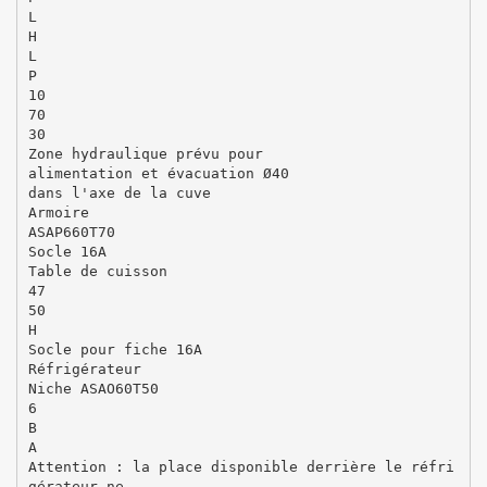
L
H
L
P
10
70
30
Zone hydraulique prévu pour
alimentation et évacuation Ø40
dans l'axe de la cuve
Armoire
ASAP660T70
Socle 16A
Table de cuisson
47
50
H
Socle pour fiche 16A
Réfrigérateur
Niche ASAO60T50
6
B
A
Attention : la place disponible derrière le réfri
gérateur ne