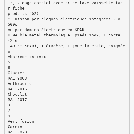
ir, vidage complet avec prise lave-vaisselle (voi
r fiche
produits 402)
• Cuisson par plaques électriques intégrées 2 x 1
500w
ou par domino électrique en KPAD
• Meuble métal thermolaqué, pieds inox, 1 porte
(2 en
140 cm KPAD), 1 étagère, 1 joue latérale, poignée
s
«barres» en inox
5
8
Glacier
RAL 9003
Anthracite
RAL 7016
Chocolat
RAL 8017
3
7
9
Vert fusion
Carmin
RAL 3020