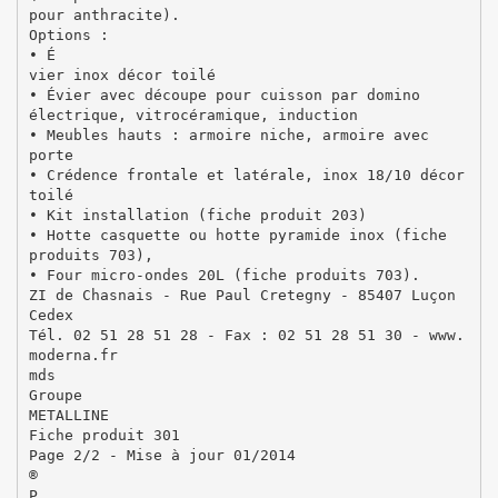
pour anthracite).
Options :
• É
vier inox décor toilé
• Évier avec découpe pour cuisson par domino
électrique, vitrocéramique, induction
• Meubles hauts : armoire niche, armoire avec
porte
• Crédence frontale et latérale, inox 18/10 décor
toilé
• Kit installation (fiche produit 203)
• Hotte casquette ou hotte pyramide inox (fiche
produits 703),
• Four micro-ondes 20L (fiche produits 703).
ZI de Chasnais - Rue Paul Cretegny - 85407 Luçon
Cedex
Tél. 02 51 28 51 28 - Fax : 02 51 28 51 30 - www.
moderna.fr
mds
Groupe
METALLINE
Fiche produit 301
Page 2/2 - Mise à jour 01/2014
®
P