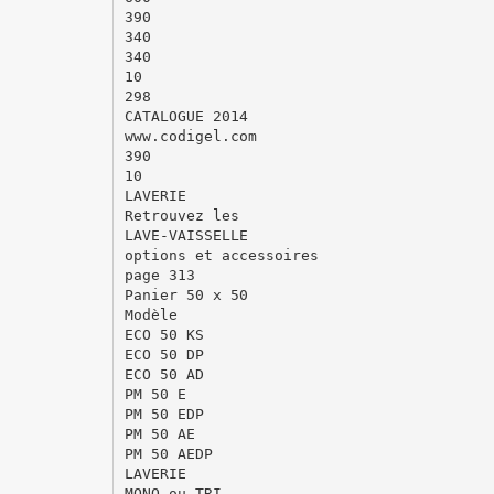
390
340
340
10
298
CATALOGUE 2014
www.codigel.com
390
10
LAVERIE
Retrouvez les
LAVE-VAISSELLE
options et accessoires
page 313
Panier 50 x 50
Modèle
ECO 50 KS
ECO 50 DP
ECO 50 AD
PM 50 E
PM 50 EDP
PM 50 AE
PM 50 AEDP
LAVERIE
MONO ou TRI