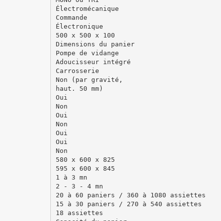
Électromécanique
Commande
Électronique
500 x 500 x 100
Dimensions du panier
Pompe de vidange
Adoucisseur intégré
Carrosserie
Non (par gravité,
haut. 50 mm)
Oui
Non
Oui
Non
Oui
Oui
Non
580 x 600 x 825
595 x 600 x 845
1 à 3 mn
2 - 3 - 4 mn
20 à 60 paniers / 360 à 1080 assiettes
15 à 30 paniers / 270 à 540 assiettes
18 assiettes