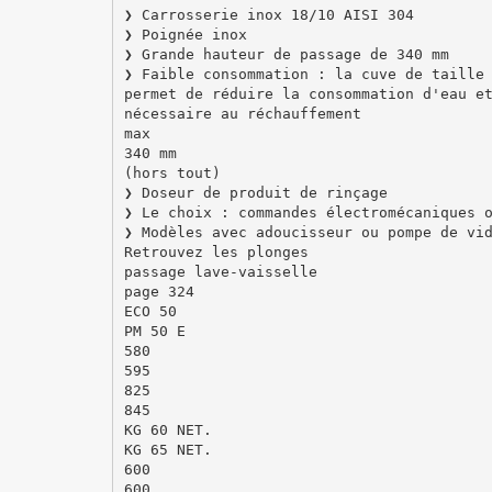
❯ Carrosserie inox 18/10 AISI 304
❯ Poignée inox
❯ Grande hauteur de passage de 340 mm
❯ Faible consommation : la cuve de taille
permet de réduire la consommation d'eau e
nécessaire au réchauffement
max
340 mm
(hors tout)
❯ Doseur de produit de rinçage
❯ Le choix : commandes électromécaniques 
❯ Modèles avec adoucisseur ou pompe de vi
Retrouvez les plonges
passage lave-vaisselle
page 324
ECO 50
PM 50 E
580
595
825
845
KG 60 NET.
KG 65 NET.
600
600