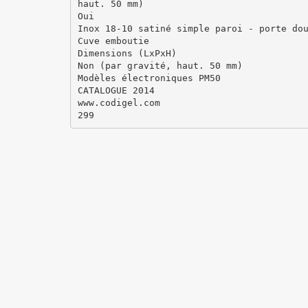
haut. 50 mm)
Oui
Inox 18-10 satiné simple paroi - porte do
Cuve emboutie
Dimensions (LxPxH)
Non (par gravité, haut. 50 mm)
Modèles électroniques PM50
CATALOGUE 2014
www.codigel.com