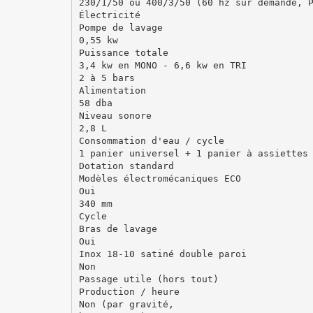
230/1/50 ou 400/3/50 (60 hz sur demande, 
Électricité
Pompe de lavage
0,55 kw
Puissance totale
3,4 kw en MONO - 6,6 kw en TRI
2 à 5 bars
Alimentation
58 dba
Niveau sonore
2,8 L
Consommation d'eau / cycle
1 panier universel + 1 panier à assiettes
Dotation standard
Modèles électromécaniques ECO
Oui
340 mm
Cycle
Bras de lavage
Oui
Inox 18-10 satiné double paroi
Non
Passage utile (hors tout)
Production / heure
Non (par gravité,