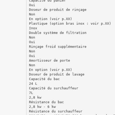
Capacité du panier
Oui
Doseur de produit de rinçage
Non
En option (voir p.XX)
Plastique (option bras inox : voir p.XX)
Inox
Double système de filtration
Non
Oui
Rinçage froid supplémentaire
Non
Oui
Amortisseur de porte
Non
En option (voir p.XX)
Doseur de produit de lavage
Capacité du bac
24 L
Capacité du surchauffeur
7L
2,8 kw
Résistance du bac
2,8 kw - 6 kw
Résistance du surchauffeur