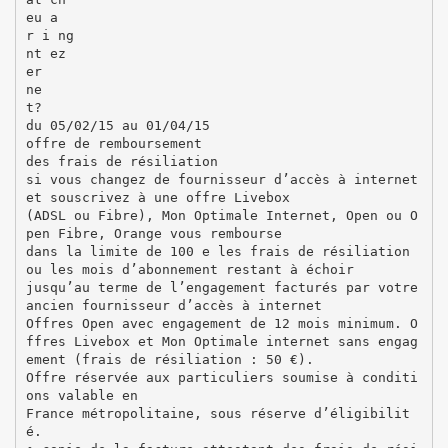
eu a
r i ng
nt ez
er
ne
t?
du 05/02/15 au 01/04/15
offre de remboursement
des frais de résiliation
si vous changez de fournisseur d’accès à internet
et souscrivez à une offre Livebox
(ADSL ou Fibre), Mon Optimale Internet, Open ou O
pen Fibre, Orange vous rembourse
dans la limite de 100 e les frais de résiliation
ou les mois d’abonnement restant à échoir
jusqu’au terme de l’engagement facturés par votre
ancien fournisseur d’accès à internet
Offres Open avec engagement de 12 mois minimum. O
ffres Livebox et Mon Optimale internet sans engag
ement (frais de résiliation : 50 €).
Offre réservée aux particuliers soumise à conditi
ons valable en
France métropolitaine, sous réserve d’éligibilit
é.