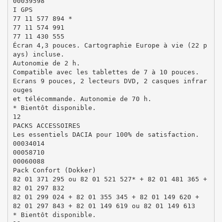
00039598
I GPS
77 11 577 894 *
77 11 574 991
77 11 430 555
Écran 4,3 pouces. Cartographie Europe à vie (22 p
ays) incluse.
Autonomie de 2 h.
Compatible avec les tablettes de 7 à 10 pouces.
Ecrans 9 pouces, 2 lecteurs DVD, 2 casques infrar
ouges
et télécommande. Autonomie de 70 h.
* Bientôt disponible.
12
PACKS ACCESSOIRES
Les essentiels DACIA pour 100% de satisfaction.
00034014
00058710
00060088
Pack Confort (Dokker)
82 01 371 295 ou 82 01 521 527* + 82 01 481 365 +
82 01 297 832
82 01 299 024 + 82 01 355 345 + 82 01 149 620 +
82 01 297 843 + 82 01 149 619 ou 82 01 149 613
* Bientôt disponible.