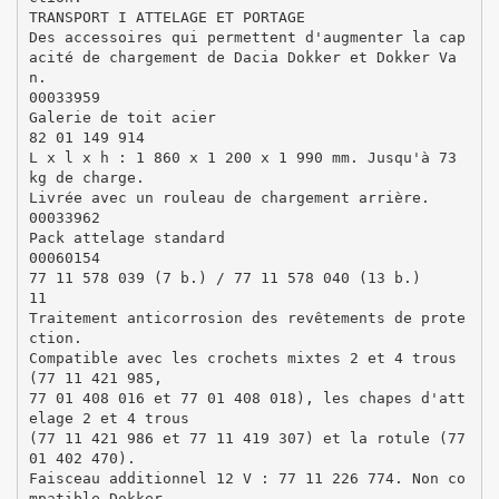
TRANSPORT I ATTELAGE ET PORTAGE
Des accessoires qui permettent d'augmenter la cap
acité de chargement de Dacia Dokker et Dokker Va
n.
00033959
Galerie de toit acier
82 01 149 914
L x l x h : 1 860 x 1 200 x 1 990 mm. Jusqu'à 73
kg de charge.
Livrée avec un rouleau de chargement arrière.
00033962
Pack attelage standard
00060154
77 11 578 039 (7 b.) / 77 11 578 040 (13 b.)
11
Traitement anticorrosion des revêtements de prote
ction.
Compatible avec les crochets mixtes 2 et 4 trous
(77 11 421 985,
77 01 408 016 et 77 01 408 018), les chapes d'att
elage 2 et 4 trous
(77 11 421 986 et 77 11 419 307) et la rotule (77
01 402 470).
Faisceau additionnel 12 V : 77 11 226 774. Non co
mpatible Dokker