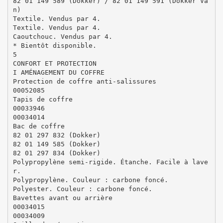
82 01 149 589 (Dokker) / 82 01 149 591 (Dokker Va
n)
Textile. Vendus par 4.
Textile. Vendus par 4.
Caoutchouc. Vendus par 4.
* Bientôt disponible.
5
CONFORT ET PROTECTION
I AMÉNAGEMENT DU COFFRE
Protection de coffre anti-salissures
00052085
Tapis de coffre
00033946
00034014
Bac de coffre
82 01 297 832 (Dokker)
82 01 149 585 (Dokker)
82 01 297 834 (Dokker)
Polypropylène semi-rigide. Étanche. Facile à lave
r.
Polypropylène. Couleur : carbone foncé.
Polyester. Couleur : carbone foncé.
Bavettes avant ou arrière
00034015
00034009