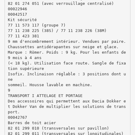
82 01 274 051 (avec verrouillage centralisé)
00022946
00042517
Kit sécurité
77 11 573 117 (groupe 7)
77 11 238 225 (38S) / 77 11 238 226 (38M)
77 11 423 381
9 mm d'encombrement intérieur. Vendues par paire.
Chaussettes antidérapantes sur neige et glace.
Marque : Römer. Poids : 9 kg. Pour les enfants de
9 mois à 4 ans
(< 18 kg). Utilisation face route. Sangle de fixa
tion supérieure
Isofix. Inclinaison réglable : 3 positions dont u
ne
sommeil. Housse lavable en machine.
9
TRANSPORT I ATTELAGE ET PORTAGE
Des accessoires qui permettent aux Dacia Dokker e
t Dokker Van de multiplier les solutions de trans
port.
00042767
Barres de toit acier
82 01 299 010 (transversales sur pavillon)
82 01 299 011 (transversales sur longitudinales)