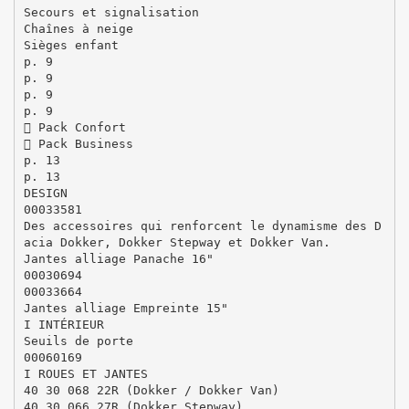
Secours et signalisation
Chaînes à neige
Sièges enfant
p. 9
p. 9
p. 9
p. 9
 Pack Confort
 Pack Business
p. 13
p. 13
DESIGN
00033581
Des accessoires qui renforcent le dynamisme des D
acia Dokker, Dokker Stepway et Dokker Van.
Jantes alliage Panache 16"
00030694
00033664
Jantes alliage Empreinte 15"
I INTÉRIEUR
Seuils de porte
00060169
I ROUES ET JANTES
40 30 068 22R (Dokker / Dokker Van)
40 30 066 27R (Dokker Stepway)