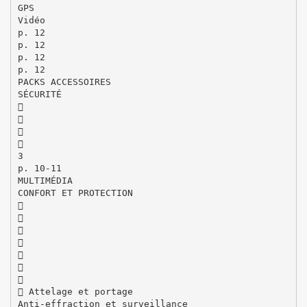
GPS
Vidéo
p. 12
p. 12
p. 12
p. 12
PACKS ACCESSOIRES
SÉCURITÉ




3
p. 10-11
MULTIMÉDIA
CONFORT ET PROTECTION







 Attelage et portage
Anti-effraction et surveillance