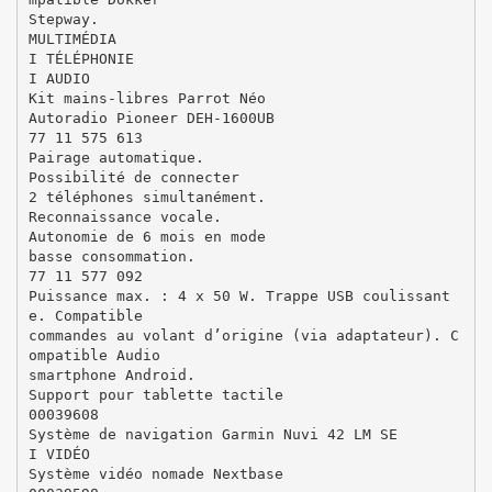
Stepway.
MULTIMÉDIA
I TÉLÉPHONIE
I AUDIO
Kit mains-libres Parrot Néo
Autoradio Pioneer DEH-1600UB
77 11 575 613
Pairage automatique.
Possibilité de connecter
2 téléphones simultanément.
Reconnaissance vocale.
Autonomie de 6 mois en mode
basse consommation.
77 11 577 092
Puissance max. : 4 x 50 W. Trappe USB coulissant
e. Compatible
commandes au volant d’origine (via adaptateur). C
ompatible Audio
smartphone Android.
Support pour tablette tactile
00039608
Système de navigation Garmin Nuvi 42 LM SE
I VIDÉO
Système vidéo nomade Nextbase