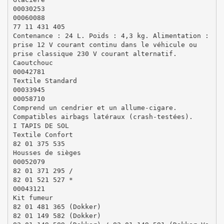
00030253
00060088
77 11 431 405
Contenance : 24 L. Poids : 4,3 kg. Alimentation :
prise 12 V courant continu dans le véhicule ou
prise classique 230 V courant alternatif.
Caoutchouc
00042781
Textile Standard
00033945
00058710
Comprend un cendrier et un allume-cigare.
Compatibles airbags latéraux (crash-testées).
I TAPIS DE SOL
Textile Confort
82 01 375 535
Housses de sièges
00052079
82 01 371 295 /
82 01 521 527 *
00043121
Kit fumeur
82 01 481 365 (Dokker)
82 01 149 582 (Dokker)