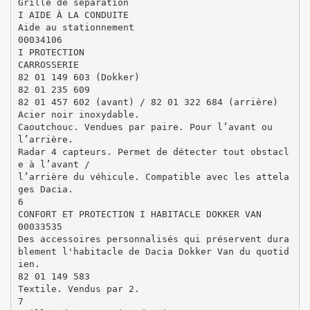
Grille de séparation
I AIDE À LA CONDUITE
Aide au stationnement
00034106
I PROTECTION
CARROSSERIE
82 01 149 603 (Dokker)
82 01 235 609
82 01 457 602 (avant) / 82 01 322 684 (arrière)
Acier noir inoxydable.
Caoutchouc. Vendues par paire. Pour l’avant ou
l’arrière.
Radar 4 capteurs. Permet de détecter tout obstacl
e à l’avant /
l’arrière du véhicule. Compatible avec les attela
ges Dacia.
6
CONFORT ET PROTECTION I HABITACLE DOKKER VAN
00033535
Des accessoires personnalisés qui préservent dura
blement l'habitacle de Dacia Dokker Van du quotid
ien.
82 01 149 583
Textile. Vendus par 2.
7