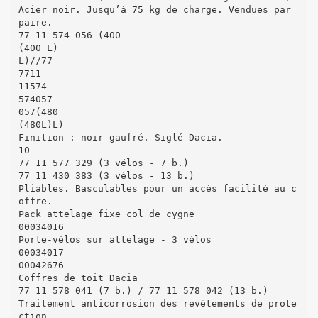
Acier noir. Jusqu’à 75 kg de charge. Vendues par
paire.
77 11 574 056 (400
(400 L)
L)//77
7711
11574
574057
057(480
(480L)L)
Finition : noir gaufré. Siglé Dacia.
10
77 11 577 329 (3 vélos - 7 b.)
77 11 430 383 (3 vélos - 13 b.)
Pliables. Basculables pour un accès facilité au c
offre.
Pack attelage fixe col de cygne
00034016
Porte-vélos sur attelage - 3 vélos
00034017
00042676
Coffres de toit Dacia
77 11 578 041 (7 b.) / 77 11 578 042 (13 b.)
Traitement anticorrosion des revêtements de prote
ction.