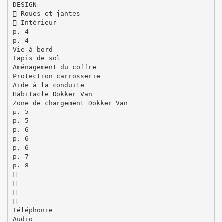
DESIGN
 Roues et jantes
 Intérieur
p. 4
p. 4
Vie à bord
Tapis de sol
Aménagement du coffre
Protection carrosserie
Aide à la conduite
Habitacle Dokker Van
Zone de chargement Dokker Van
p. 5
p. 5
p. 6
p. 6
p. 6
p. 7
p. 8




Téléphonie
Audio