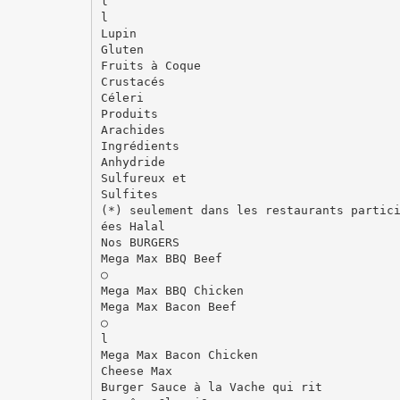
l
l
Lupin
Gluten
Fruits à Coque
Crustacés
Céleri
Produits
Arachides
Ingrédients
Anhydride
Sulfureux et
Sulfites
(*) seulement dans les restaurants partic
ées Halal
Nos BURGERS
Mega Max BBQ Beef
○
Mega Max BBQ Chicken
Mega Max Bacon Beef
○
l
Mega Max Bacon Chicken
Cheese Max
Burger Sauce à la Vache qui rit