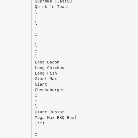
Suprême ClassiQ
Quick 'n Toast
l
l
l
l
○
l
l
○
l
Long Bacon
Long Chicken
Long Fish
Giant Max
Giant
Cheeseburger
○
○
l
Giant Junior
Mega Max BBQ Beef
(**)
○
○