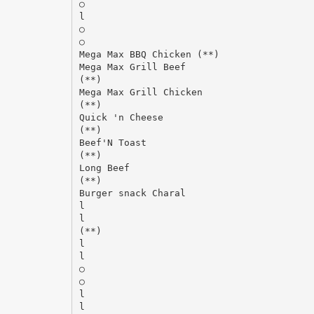
○
l
○
○
Mega Max BBQ Chicken (**)
Mega Max Grill Beef
(**)
Mega Max Grill Chicken
(**)
Quick 'n Cheese
(**)
Beef'N Toast
(**)
Long Beef
(**)
Burger snack Charal
l
l
(**)
l
l
○
○
l
l