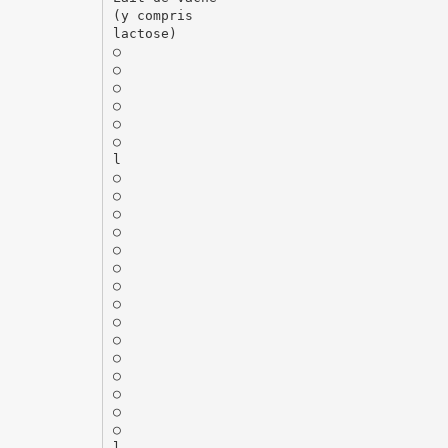
(y compris
lactose)
○
○
○
○
○
○
l
○
○
○
○
○
○
○
○
○
○
○
○
○
○
○
l