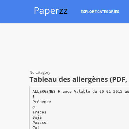
Paper
zz
EXPLORE CATEGORIES
No category
Tableau des allergènes (PDF,
ALLERGENES France Valable du 06 01 2015 a
l
Présence
○
Traces
Soja
Poisson
Œuf