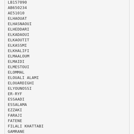
LB157090
AB650234
AE51010
ELHAOUAT
ELHASNAOUI
ELHEDDARI
ELKADAOUI
ELKAOUTIT
ELKASSMI
ELKHALIFI
ELMAALOUM
ELMAIDI
ELMESTOUI
ELOMMAL
ELOUALI ALAMI
ELOUARDIGHI
ELYOUNOSSI
ER-RYF
ESSAADI
ESSALAMA
EZZAKI
FARAJI
FATENE
FILALI KHATTABI
GAMRANE