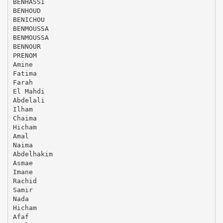
BENHASSI
BENHOUD
BENICHOU
BENMOUSSA
BENMOUSSA
BENNOUR
PRENOM
Amine
Fatima
Farah
El Mahdi
Abdelali
Ilham
Chaima
Hicham
Amal
Naima
Abdelhakim
Asmae
Imane
Rachid
Samir
Nada
Hicham
Afaf