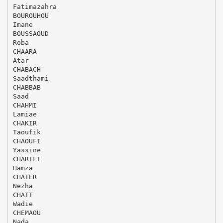
Fatimazahra
BOUROUHOU
Imane
BOUSSAOUD
Roba
CHAARA
Atar
CHABACH
Saadthami
CHABBAB
Saad
CHAHMI
Lamiae
CHAKIR
Taoufik
CHAOUFI
Yassine
CHARIFI
Hamza
CHATER
Nezha
CHATT
Wadie
CHEMAOU
Nada