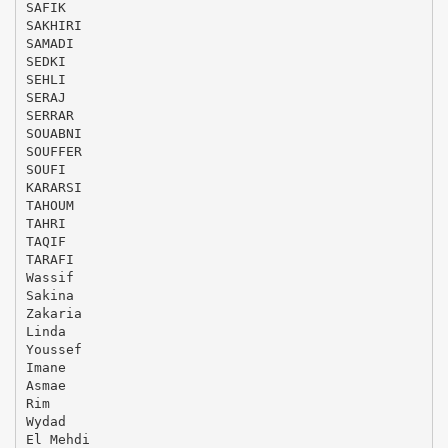
SAFIK
SAKHIRI
SAMADI
SEDKI
SEHLI
SERAJ
SERRAR
SOUABNI
SOUFFER
SOUFI
KARARSI
TAHOUM
TAHRI
TAQIF
TARAFI
Wassif
Sakina
Zakaria
Linda
Youssef
Imane
Asmae
Rim
Wydad
El Mehdi