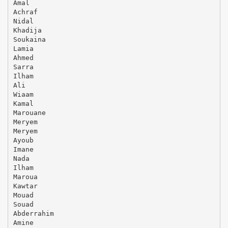
Amal
Achraf
Nidal
Khadija
Soukaina
Lamia
Ahmed
Sarra
Ilham
Ali
Wiaam
Kamal
Marouane
Meryem
Meryem
Ayoub
Imane
Nada
Ilham
Maroua
Kawtar
Mouad
Souad
Abderrahim
Amine