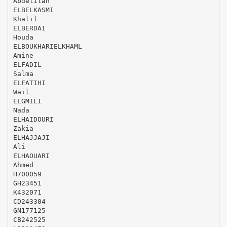
Abdelilah
ELBELKASMI
Khalil
ELBERDAI
Houda
ELBOUKHARIELKHAML
Amine
ELFADIL
Salma
ELFATIHI
Wail
ELGMILI
Nada
ELHAIDOURI
Zakia
ELHAJJAJI
Ali
ELHAOUARI
Ahmed
H700059
GH23451
K432071
CD243304
GN177125
CB242525