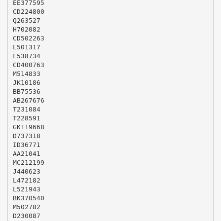
EE377595
CD224800
Q263527
H702082
CD502263
L501317
F538734
CD400763
M514833
JK10186
BB75536
AB267676
T231084
T228591
GK119668
D737318
ID36771
AA21041
MC212199
J440623
L472182
L521943
BK370540
M502782
D230087