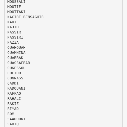
MOUSSALI
MOUTIE
MOUTTAKI
NACIRI BENSAGHIR
NADI
NAJIH
NASSIR
NASSIRI
NAZZA
OUAHOUAH
OUAMNINA
OUARRAK
OUASSAFRAR
OUKESSOU
OULIOU
OUNNASS
QADDI
RADOUANI
RAFFAQ
RAHALI
RAKIZ
RIYAD
ROM
SAADOUNI
SADIQ