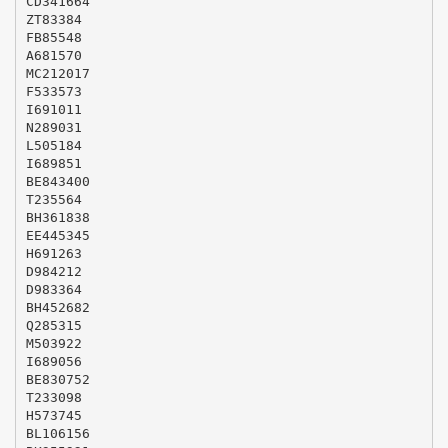
CD341664
ZT83384
FB85548
A681570
MC212017
F533573
I691011
N289031
L505184
I689851
BE843400
T235564
BH361838
EE445345
H691263
D984212
D983364
BH452682
Q285315
M503922
I689056
BE830752
T233098
H573745
BL106156