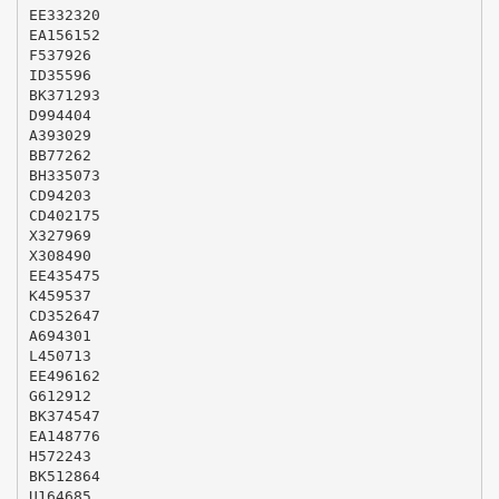
EE332320
EA156152
F537926
ID35596
BK371293
D994404
A393029
BB77262
BH335073
CD94203
CD402175
X327969
X308490
EE435475
K459537
CD352647
A694301
L450713
EE496162
G612912
BK374547
EA148776
H572243
BK512864
U164685