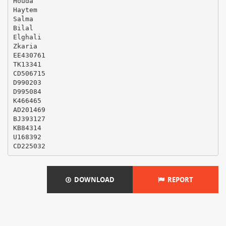
Houda
Haytem
Salma
Bilal
Elghali
Zkaria
EE430761
TK13341
CD506715
D990203
D995084
K466465
AD201469
BJ393127
KB84314
U168392
DOWNLOAD
REPORT