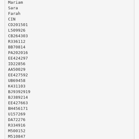
Mariam
Sara
Farah
CIN
CD201501
L509926
CB264303
R336112
BB70814
PA202016
EE424297
ID22856
AA50029
EE427592
UB69458
K431103
BJ9392919
BJ389214
EE427663
BH456171
U157269
DA72276
R334916
M500152
M510847