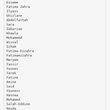
Essame
Fatima Zahra
Ilyass
Ghizlane
Abdelfattah
Sara
Zakariae
Khawla
Mohammed
Wissal
Siham
Fatima-Ezzahra
Fatimaezzahra
Meryem
Yassir
Younes
Tarek
Fatine
Amine
Said
Youness
Hasnaa
Mohamed
Salah-Eddine
Houda