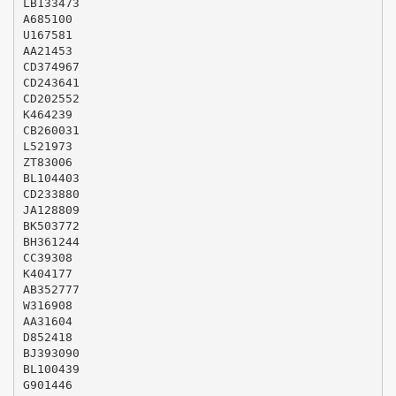
LB133473
A685100
U167581
AA21453
CD374967
CD243641
CD202552
K464239
CB260031
L521973
ZT83006
BL104403
CD233880
JA128809
BK503772
BH361244
CC39308
K404177
AB352777
W316908
AA31604
D852418
BJ393090
BL100439
G901446