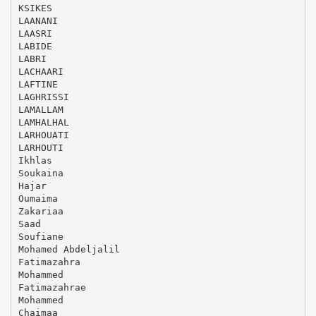
KSIKES
LAANANI
LAASRI
LABIDE
LABRI
LACHAARI
LAFTINE
LAGHRISSI
LAMALLAM
LAMHALHAL
LARHOUATI
LARHOUTI
Ikhlas
Soukaina
Hajar
Oumaima
Zakariaa
Saad
Soufiane
Mohamed Abdeljalil
Fatimazahra
Mohammed
Fatimazahrae
Mohammed
Chaimaa