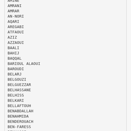
AMINE
AMRANI
AMRAR
AN-NORI
AQARI
AREGABI
ATFAOUI
AZIZ
AZZAOUI
BAALI
BAHIJ
BAQQAL
BARIOUL ALAOUI
BAROUDI
BELARJ
BELGOUZI
BELGUEZZAR
BELHASSANE
BELHISS
BELKARI
BELLAFTOUH
BENABDALLAH
BENAHMIDA
BENDEROUACH
BEN-FARESS