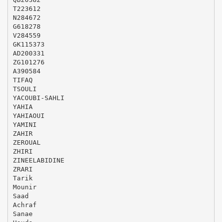
T223612
N284672
G618278
V284559
GK115373
AD200331
ZG101276
A390584
TIFAQ
TSOULI
YACOUBI-SAHLI
YAHIA
YAHIAOUI
YAMINI
ZAHIR
ZEROUAL
ZHIRI
ZINEELABIDINE
ZRARI
Tarik
Mounir
Saad
Achraf
Sanae