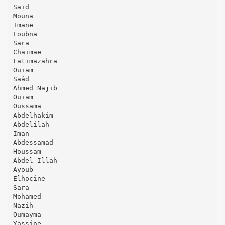
Said
Mouna
Imane
Loubna
Sara
Chaimae
Fatimazahra
Ouiam
Saâd
Ahmed Najib
Ouiam
Oussama
Abdelhakim
Abdelilah
Iman
Abdessamad
Houssam
Abdel-Illah
Ayoub
Elhocine
Sara
Mohamed
Nazih
Oumayma
Yassine