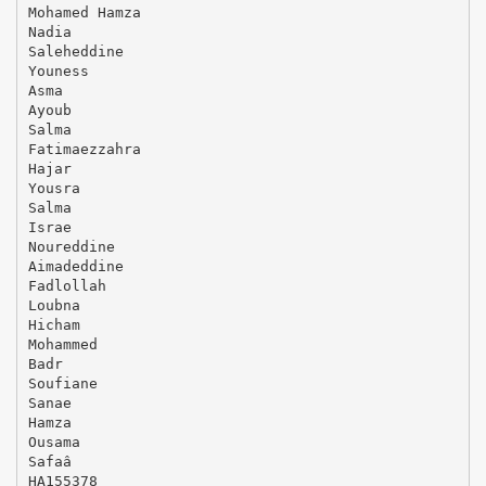
Mohamed Hamza
Nadia
Saleheddine
Youness
Asma
Ayoub
Salma
Fatimaezzahra
Hajar
Yousra
Salma
Israe
Noureddine
Aimadeddine
Fadlollah
Loubna
Hicham
Mohammed
Badr
Soufiane
Sanae
Hamza
Ousama
Safaâ
HA155378