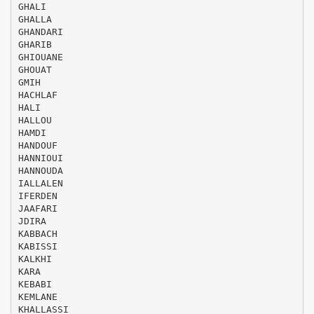
GHALI
GHALLA
GHANDARI
GHARIB
GHIOUANE
GHOUAT
GMIH
HACHLAF
HALI
HALLOU
HAMDI
HANDOUF
HANNIOUI
HANNOUDA
IALLALEN
IFERDEN
JAAFARI
JDIRA
KABBACH
KABISSI
KALKHI
KARA
KEBABI
KEMLANE
KHALLASSI