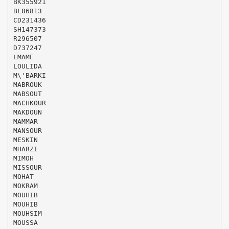
BK355921
BL86813
CD231436
SH147373
R296507
D737247
LMAME
LOULIDA
M\'BARKI
MABROUK
MABSOUT
MACHKOUR
MAKDOUN
MAMMAR
MANSOUR
MESKIN
MHARZI
MIMOH
MISSOUR
MOHAT
MOKRAM
MOUHIB
MOUHIB
MOUHSIM
MOUSSA