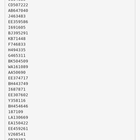
CD507222
AB647040
J463483
EE359586
I691605
BJ395291
KB71448
F746833
H494335
G465311
BK504509
WA161089
AA50690
EE374717
BH443749
I687871
EE307602
Y358116
BH454646
187109
LA130669
EA150422
EE459261
V268541
QB20382