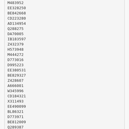
M483952
EE328250
BE842668
CD223280
AD134954
Q288275
DA70005
IB183597
Z432379
H573948
M444272
D773016
D995223
EE380531
BE829327
Z428607
A666001
W345996
CD184321
X311493
EE490099
BL86321
D773971
BE812009
Q289387