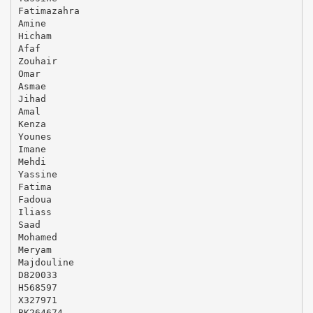
Fatimazahra
Amine
Hicham
Afaf
Zouhair
Omar
Asmae
Jihad
Amal
Kenza
Younes
Imane
Mehdi
Yassine
Fatima
Fadoua
Iliass
Saad
Mohamed
Meryam
Majdouline
D820033
H568597
X327971
BK264674