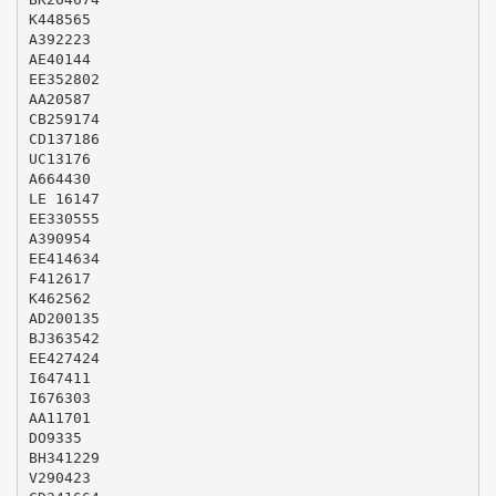
K448565
A392223
AE40144
EE352802
AA20587
CB259174
CD137186
UC13176
A664430
LE 16147
EE330555
A390954
EE414634
F412617
K462562
AD200135
BJ363542
EE427424
I647411
I676303
AA11701
DO9335
BH341229
V290423