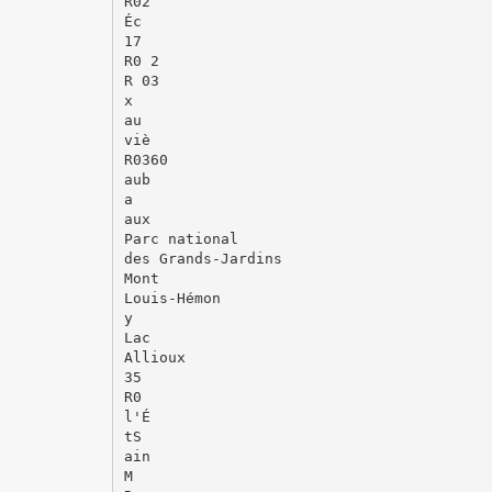
R02
Éc
17
R0 2
R 03
x
au
viè
R0360
aub
a
aux
Parc national
des Grands-Jardins
Mont
Louis-Hémon
y
Lac
Allioux
35
R0
l'É
tS
ain
M