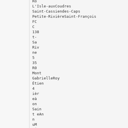
Ro
L'Isle-auxCoudres
Saint-Cassiendes-Caps
Petite-RivièreSaint-François
FC
C
138
t-
Sa
Riv
ne
5
35
R0
Mont
GabrielleRoy
Étien
4
ièr
eà
on
Sain
t eAn
n
uM