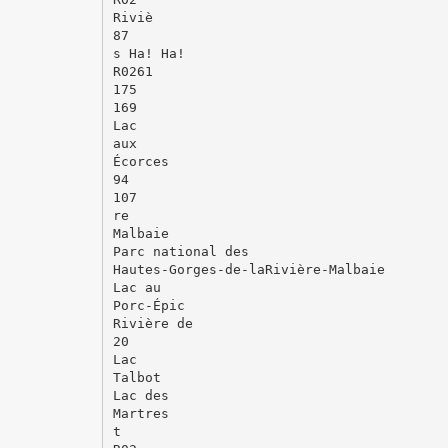
Riviè
87
s Ha! Ha!
R0261
175
169
Lac
aux
Écorces
94
107
re
Malbaie
Parc national des
Hautes-Gorges-de-laRivière-Malbaie
Lac au
Porc-Épic
Rivière de
20
Lac
Talbot
Lac des
Martres
t