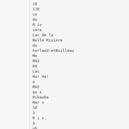
18
170
co
du
R iv
ière
Lac de la
Belle Rivière
du
Ferland-etBoilleau
Mo
R02
68
Lac
Ha! Ha!
a
R02
au x
Pikauba
Mar s
10
3
R i v.
à
ub