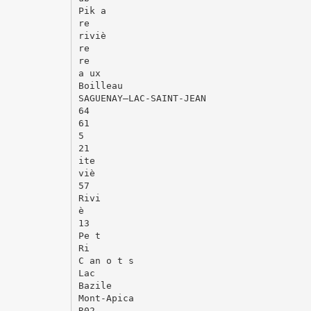
Pik a
re
riviè
re
re
a ux
Boilleau
SAGUENAY–LAC-SAINT-JEAN
64
61
5
21
ite
viè
57
Rivi
è
13
Pe t
Ri
C an o t s
Lac
Bazile
Mont-Apica
R02