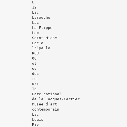
L
12
Lac
Larouche
Lac
La Flippe
Lac
Saint-Michel
Lac à
l'Épaule
R03
00
ut
es
des
re
uri
To
Parc national
de la Jacques-Cartier
Musée d’art
contemporain
Lac
Louis
Riv