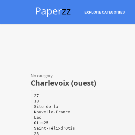
Paper
zz
EXPLORE CATEGORIES
No category
Charlevoix (ouest)
27
18
Site de la
Nouvelle-France
Lac
Otis25
Saint-Félixd'Otis
23