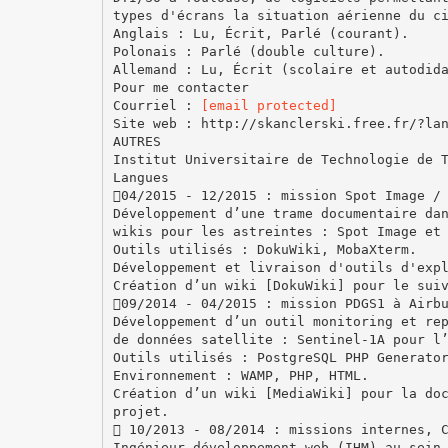
types d'écrans la situation aérienne du c
Anglais : Lu, Écrit, Parlé (courant).
Polonais : Parlé (double culture).
Allemand : Lu, Écrit (scolaire et autodid
Pour me contacter
Courriel :
[email protected]
Site web : http://skanclerski.free.fr/?la
AUTRES
Institut Universitaire de Technologie de 
Langues
04/2015 - 12/2015 : mission Spot Image /
Développement d’une trame documentaire da
wikis pour les astreintes : Spot Image et
Outils utilisés : DokuWiki, MobaXterm.
Développement et livraison d'outils d'exp
Création d’un wiki [DokuWiki] pour le sui
09/2014 - 04/2015 : mission PDGS1 à Airb
Développement d’un outil monitoring et re
de données satellite : Sentinel-1A pour l
Outils utilisés : PostgreSQL PHP Generato
Environnement : WAMP, PHP, HTML.
Création d’un wiki [MediaWiki] pour la do
projet.
 10/2013 - 08/2014 : missions internes, 
Ingénieur développement web (IHM) au sein