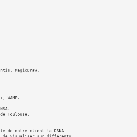
antis, MagicDraw,
hi, WAMP.
INSA.
 de Toulouse.
pte de notre client la DSNA
t de visualiser sur différents