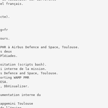
iel français.
acte).
ng=fr
Tours.
 PHR à Airbus Defence and Space, Toulouse.
ns deux
 Pléiades.
loitation (scripts bash).
vi interne de la mission.
us Defence and Space, Toulouse.
porting WAMP PMR
’ESA.
r, DbVisualizer.
cumentation interne du
Capgemini Toulouse
 de l’équipe