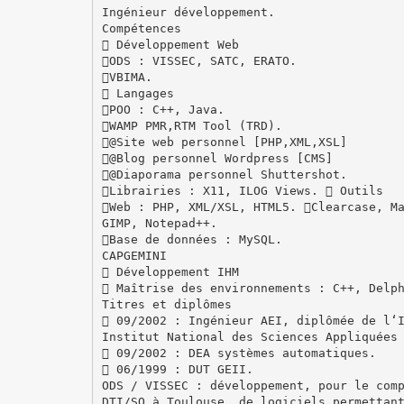
Ingénieur développement.
Compétences
 Développement Web
ODS : VISSEC, SATC, ERATO.
VBIMA.
 Langages
POO : C++, Java.
WAMP PMR,RTM Tool (TRD).
@Site web personnel [PHP,XML,XSL]
@Blog personnel Wordpress [CMS]
@Diaporama personnel Shuttershot.
Librairies : X11, ILOG Views.  Outils
Web : PHP, XML/XSL, HTML5. Clearcase, M
GIMP, Notepad++.
Base de données : MySQL.
CAPGEMINI
 Développement IHM
 Maîtrise des environnements : C++, Delp
Titres et diplômes
 09/2002 : Ingénieur AEI, diplômée de l‘
Institut National des Sciences Appliquées
 09/2002 : DEA systèmes automatiques.
 06/1999 : DUT GEII.
ODS / VISSEC : développement, pour le com
DTI/SO à Toulouse, de logiciels permettan