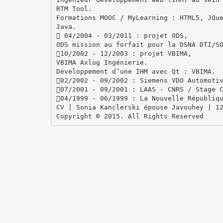
RTM Tool.
Formations MOOC / MyLearning : HTML5, JQu
Java.
 04/2004 - 03/2011 : projet ODS,
ODS mission au forfait pour la DSNA DTI/S
10/2002 - 12/2003 : projet VBIMA,
VBIMA Axlog Ingénierie.
Développement d’une IHM avec Qt : VBIMA.
02/2002 - 09/2002 : Siemens VDO Automoti
07/2001 - 09/2001 : LAAS - CNRS / Stage 
04/1999 - 06/1999 : La Nouvelle Républiq
CV | Sonia Kanclerski épouse Javouhey | 1