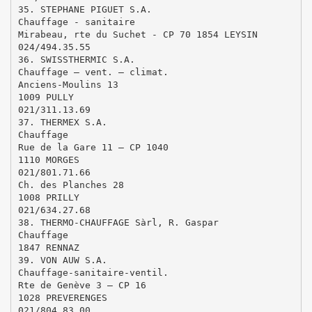
35. STEPHANE PIGUET S.A.
Chauffage - sanitaire
Mirabeau, rte du Suchet - CP 70 1854 LEYSIN
024/494.35.55
36. SWISSTHERMIC S.A.
Chauffage – vent. – climat.
Anciens-Moulins 13
1009 PULLY
021/311.13.69
37. THERMEX S.A.
Chauffage
Rue de la Gare 11 – CP 1040
1110 MORGES
021/801.71.66
Ch. des Planches 28
1008 PRILLY
021/634.27.68
38. THERMO-CHAUFFAGE Sàrl, R. Gaspar
Chauffage
1847 RENNAZ
39. VON AUW S.A.
Chauffage-sanitaire-ventil.
Rte de Genève 3 – CP 16
1028 PREVERENGES
021/804.83.00