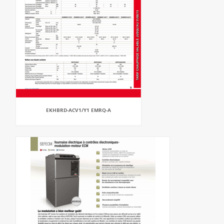
EKHBRD-ACV1/Y1 EMRQ-A