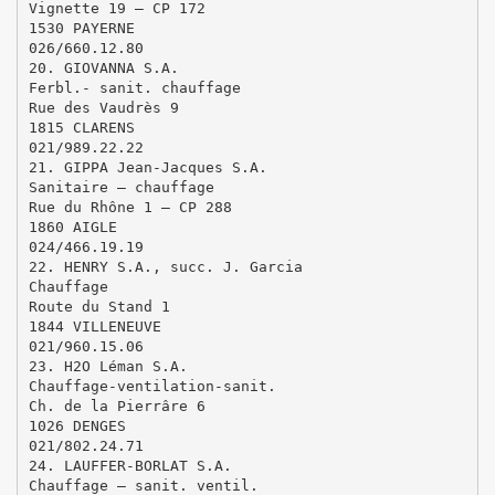
Vignette 19 – CP 172
1530 PAYERNE
026/660.12.80
20. GIOVANNA S.A.
Ferbl.- sanit. chauffage
Rue des Vaudrès 9
1815 CLARENS
021/989.22.22
21. GIPPA Jean-Jacques S.A.
Sanitaire – chauffage
Rue du Rhône 1 – CP 288
1860 AIGLE
024/466.19.19
22. HENRY S.A., succ. J. Garcia
Chauffage
Route du Stand 1
1844 VILLENEUVE
021/960.15.06
23. H2O Léman S.A.
Chauffage-ventilation-sanit.
Ch. de la Pierrâre 6
1026 DENGES
021/802.24.71
24. LAUFFER-BORLAT S.A.
Chauffage – sanit. ventil.