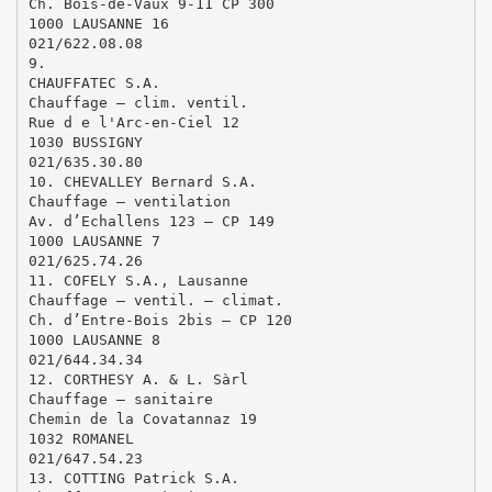
Ch. Bois-de-Vaux 9-11 CP 300
1000 LAUSANNE 16
021/622.08.08
9.
CHAUFFATEC S.A.
Chauffage – clim. ventil.
Rue d e l'Arc-en-Ciel 12
1030 BUSSIGNY
021/635.30.80
10. CHEVALLEY Bernard S.A.
Chauffage – ventilation
Av. d’Echallens 123 – CP 149
1000 LAUSANNE 7
021/625.74.26
11. COFELY S.A., Lausanne
Chauffage – ventil. – climat.
Ch. d’Entre-Bois 2bis – CP 120
1000 LAUSANNE 8
021/644.34.34
12. CORTHESY A. & L. Sàrl
Chauffage – sanitaire
Chemin de la Covatannaz 19
1032 ROMANEL
021/647.54.23
13. COTTING Patrick S.A.