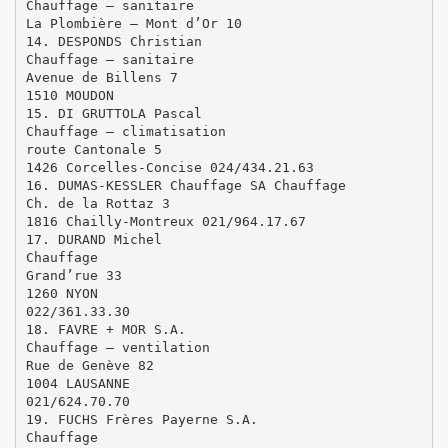
Chauffage – sanitaire
La Plombière – Mont d’Or 10
14. DESPONDS Christian
Chauffage – sanitaire
Avenue de Billens 7
1510 MOUDON
15. DI GRUTTOLA Pascal
Chauffage – climatisation
route Cantonale 5
1426 Corcelles-Concise 024/434.21.63
16. DUMAS-KESSLER Chauffage SA Chauffage
Ch. de la Rottaz 3
1816 Chailly-Montreux 021/964.17.67
17. DURAND Michel
Chauffage
Grand’rue 33
1260 NYON
022/361.33.30
18. FAVRE + MOR S.A.
Chauffage – ventilation
Rue de Genève 82
1004 LAUSANNE
021/624.70.70
19. FUCHS Frères Payerne S.A.
Chauffage