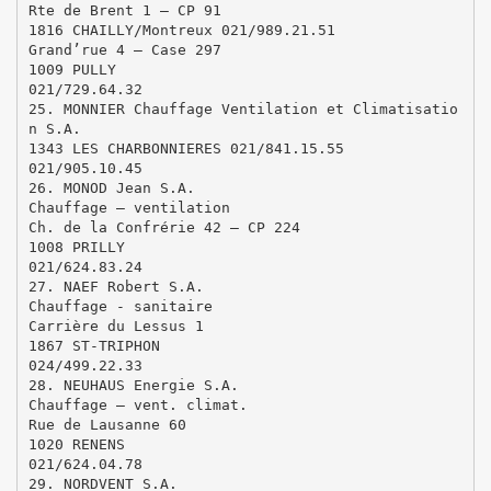
Rte de Brent 1 – CP 91
1816 CHAILLY/Montreux 021/989.21.51
Grand’rue 4 – Case 297
1009 PULLY
021/729.64.32
25. MONNIER Chauffage Ventilation et Climatisatio
n S.A.
1343 LES CHARBONNIERES 021/841.15.55
021/905.10.45
26. MONOD Jean S.A.
Chauffage – ventilation
Ch. de la Confrérie 42 – CP 224
1008 PRILLY
021/624.83.24
27. NAEF Robert S.A.
Chauffage - sanitaire
Carrière du Lessus 1
1867 ST-TRIPHON
024/499.22.33
28. NEUHAUS Energie S.A.
Chauffage – vent. climat.
Rue de Lausanne 60
1020 RENENS
021/624.04.78
29. NORDVENT S.A.