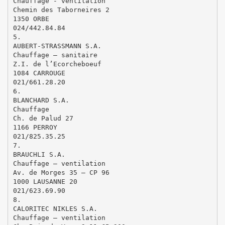
Chauffage - ventilation
Chemin des Taborneires 2
1350 ORBE
024/442.84.84
5.
AUBERT-STRASSMANN S.A.
Chauffage – sanitaire
Z.I. de l’Ecorcheboeuf
1084 CARROUGE
021/661.28.20
6.
BLANCHARD S.A.
Chauffage
Ch. de Palud 27
1166 PERROY
021/825.35.25
7.
BRAUCHLI S.A.
Chauffage – ventilation
Av. de Morges 35 – CP 96
1000 LAUSANNE 20
021/623.69.90
8.
CALORITEC NIKLES S.A.
Chauffage – ventilation