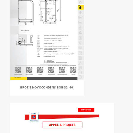
BRÖTJE NOVOCONDENS BOB 32, 40