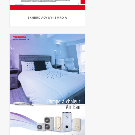
EKHBRD-ACV1/Y1 EMRQ-A