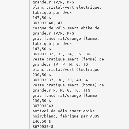
grandeur TP/P, M/G
blanc cristal/vert électrique,
fabriqué par Uvex
147,50 $
B67993046, 47
casque de vélo smart ebike de
grandeur TP/P, M/G
gris foncé mat/orange flamme,
fabriqué par Uvex
147,50 $
B67993032, 33, 34, 35, 36
veste pratique smart (femme) de
grandeur TP, P, M, G, TG
blanc cristal/vert électrique
230,50 $
B67993037, 38, 39, 40, 41
veste pratique smart (homme) de
grandeur P, M, G, TG, TTG
gris foncé mat/orange flamme
230,50 $
B67993043
antivol de vélo smart ebike
noir/blanc, fabriqué par ABUS
146,50 $
B67993048