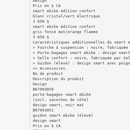
Design
Prix en $ CA
smart ebike édition confort
blanc cristal/vert électrique
3 650 $
smart ebike édition confort
gris foncé mat/orange flamme
3 650 $
Caractéristiques additionnelles du smart 
> Fourche à suspension : noire, fabriquée
> Porte-bagages smart ebike : design smar
> Selle confort : noire, fabriquée par Se
> Guidon (élevé) : design smart avec poig
>> Accessoires.
No de produit
Description du produit
Design
B67993050
porte-bagages smart ebike
(incl. sacoches de côté)
design smart, noir mat
B67993051
guidon smart ebike (élevé)
design smart
Prix en $ CA