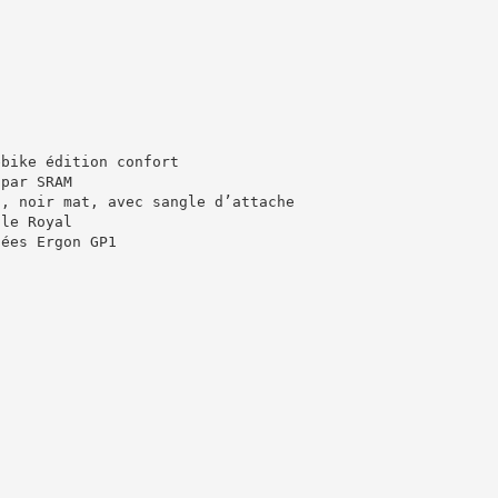
ebike édition confort
 par SRAM
t, noir mat, avec sangle d’attache
lle Royal
nées Ergon GP1