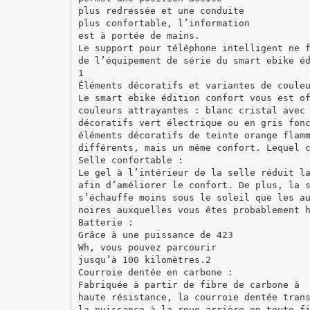
plus redressée et une conduite
plus confortable, l’information
est à portée de mains.
Le support pour téléphone intelligent ne 
de l’équipement de série du smart ebike é
1
Éléments décoratifs et variantes de coule
Le smart ebike édition confort vous est o
couleurs attrayantes : blanc cristal avec
décoratifs vert électrique ou en gris fon
éléments décoratifs de teinte orange flam
différents, mais un même confort. Lequel 
Selle confortable :
Le gel à l’intérieur de la selle réduit l
afin d’améliorer le confort. De plus, la 
s’échauffe moins sous le soleil que les a
noires auxquelles vous êtes probablement 
Batterie :
Grâce à une puissance de 423
Wh, vous pouvez parcourir
jusqu’à 100 kilomètres.2
Courroie dentée en carbone :
Fabriquée à partir de fibre de carbone à
haute résistance, la courroie dentée tran
la puissance à la roue arrière en toute f