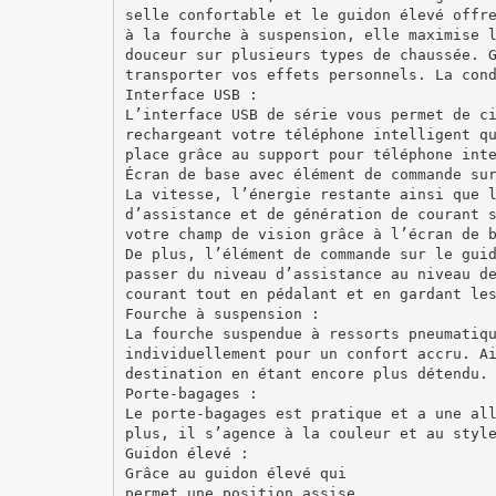
selle confortable et le guidon élevé offr
à la fourche à suspension, elle maximise 
douceur sur plusieurs types de chaussée. 
transporter vos effets personnels. La con
Interface USB :
L’interface USB de série vous permet de c
rechargeant votre téléphone intelligent q
place grâce au support pour téléphone int
Écran de base avec élément de commande su
La vitesse, l’énergie restante ainsi que 
d’assistance et de génération de courant 
votre champ de vision grâce à l’écran de 
De plus, l’élément de commande sur le gui
passer du niveau d’assistance au niveau d
courant tout en pédalant et en gardant le
Fourche à suspension :
La fourche suspendue à ressorts pneumatiq
individuellement pour un confort accru. A
destination en étant encore plus détendu.
Porte-bagages :
Le porte-bagages est pratique et a une al
plus, il s’agence à la couleur et au styl
Guidon élevé :
Grâce au guidon élevé qui
permet une position assise