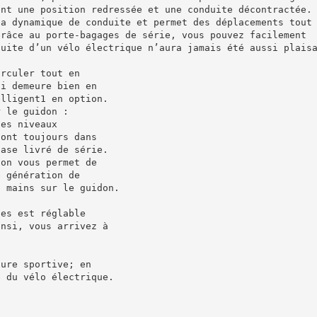
ent une position redressée et une conduite décontractée.
la dynamique de conduite et permet des déplacements tout
Grâce au porte-bagages de série, vous pouvez facilement
duite d’un vélo électrique n’aura jamais été aussi plais
irculer tout en
ui demeure bien en
elligent1 en option.
r le guidon :
les niveaux
sont toujours dans
base livré de série.
don vous permet de
e génération de
s mains sur le guidon.
ues est réglable
insi, vous arrivez à
lure sportive; en
e du vélo électrique.