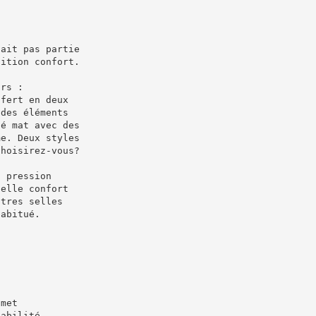
fait pas partie
dition confort.
urs :
ffert en deux
 des éléments
cé mat avec des
me. Deux styles
choisirez-vous?
a pression
selle confort
utres selles
habitué.
smet
iabilité,