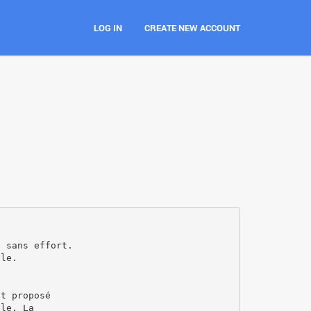
LOG IN
CREATE NEW ACCOUNT
t sans effort.
yle.
st proposé
ble. La