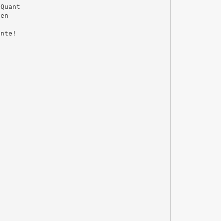
 Quant
 en
ante!