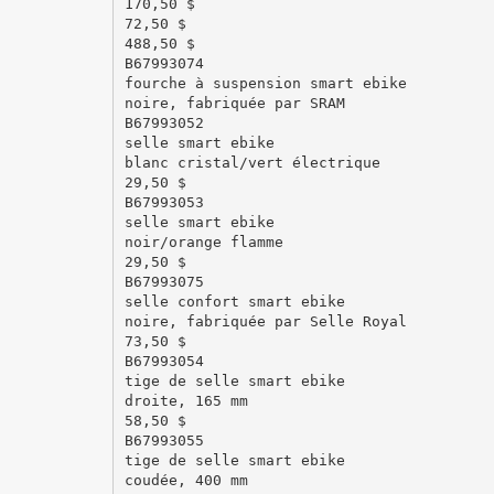
170,50 $
72,50 $
488,50 $
B67993074
fourche à suspension smart ebike
noire, fabriquée par SRAM
B67993052
selle smart ebike
blanc cristal/vert électrique
29,50 $
B67993053
selle smart ebike
noir/orange flamme
29,50 $
B67993075
selle confort smart ebike
noire, fabriquée par Selle Royal
73,50 $
B67993054
tige de selle smart ebike
droite, 165 mm
58,50 $
B67993055
tige de selle smart ebike
coudée, 400 mm