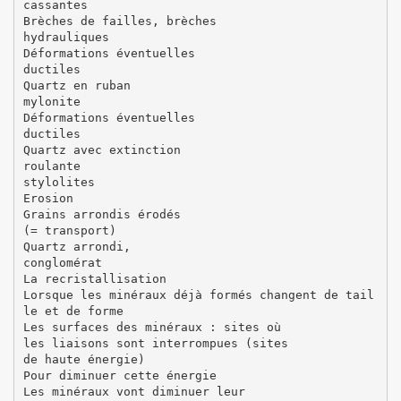
cassantes
Brèches de failles, brèches
hydrauliques
Déformations éventuelles
ductiles
Quartz en ruban
mylonite
Déformations éventuelles
ductiles
Quartz avec extinction
roulante
stylolites
Erosion
Grains arrondis érodés
(= transport)
Quartz arrondi,
conglomérat
La recristallisation
Lorsque les minéraux déjà formés changent de tail
le et de forme
Les surfaces des minéraux : sites où
les liaisons sont interrompues (sites
de haute énergie)
Pour diminuer cette énergie
Les minéraux vont diminuer leur