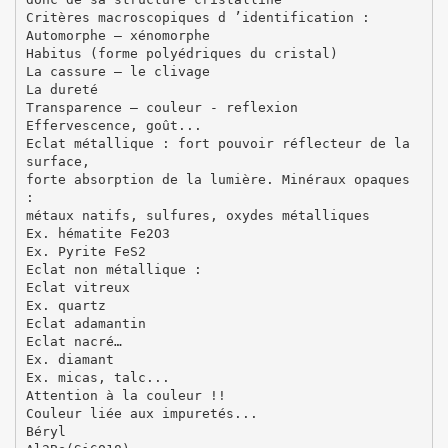
Critères macroscopiques d ’identification :
Automorphe – xénomorphe
Habitus (forme polyédriques du cristal)
La cassure – le clivage
La dureté
Transparence – couleur - reflexion
Effervescence, goût...
Eclat métallique : fort pouvoir réflecteur de la
surface,
forte absorption de la lumière. Minéraux opaques
:
métaux natifs, sulfures, oxydes métalliques
Ex. hématite Fe2O3
Ex. Pyrite FeS2
Eclat non métallique :
Eclat vitreux
Ex. quartz
Eclat adamantin
Eclat nacré…
Ex. diamant
Ex. micas, talc...
Attention à la couleur !!
Couleur liée aux impuretés...
Béryl