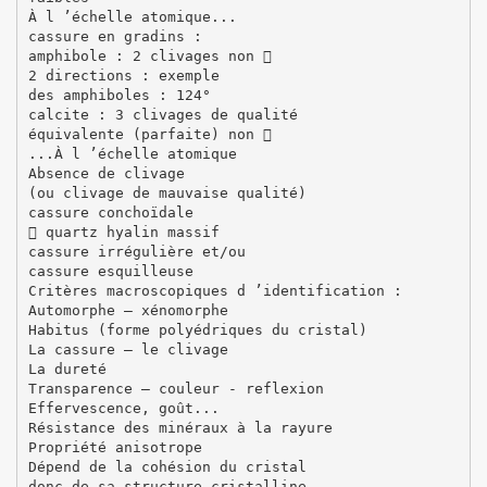
À l ’échelle atomique...
cassure en gradins :
amphibole : 2 clivages non 
2 directions : exemple
des amphiboles : 124°
calcite : 3 clivages de qualité
équivalente (parfaite) non 
...À l ’échelle atomique
Absence de clivage
(ou clivage de mauvaise qualité)
cassure conchoïdale
 quartz hyalin massif
cassure irrégulière et/ou
cassure esquilleuse
Critères macroscopiques d ’identification :
Automorphe – xénomorphe
Habitus (forme polyédriques du cristal)
La cassure – le clivage
La dureté
Transparence – couleur - reflexion
Effervescence, goût...
Résistance des minéraux à la rayure
Propriété anisotrope
Dépend de la cohésion du cristal
donc de sa structure cristalline