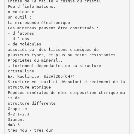
Chimie de la maille = chimie du cristal
Peu d ’informations,
« couleur »
Un outil :
La microsonde électronique
Les minéraux peuvent être constitués :
- d ’atomes
- d ’ions
- de molécules
associés par des liaisons chimiques de
plusieurs types, et plus ou moins résistantes
Propriétés du minéral...
… fortement dépendantes de sa structure
cristalline
Ex. Kaolinite, Si2Al2O5(OH)4
Structure en feuillet découlant directement de la
structure atomique
Espèces minérales de même composition chimique ma
is de
structure différente
Graphite
d=2.1-2.3
Diamant
d=3.5
très mou - très dur