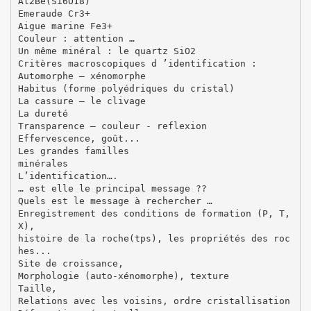
Al2Be(Si6O18)
Emeraude Cr3+
Aigue marine Fe3+
Couleur : attention …
Un même minéral : le quartz SiO2
Critères macroscopiques d ’identification :
Automorphe – xénomorphe
Habitus (forme polyédriques du cristal)
La cassure – le clivage
La dureté
Transparence – couleur - reflexion
Effervescence, goût...
Les grandes familles
minérales
L’identification….
… est elle le principal message ??
Quels est le message à rechercher …
Enregistrement des conditions de formation (P, T,
X),
histoire de la roche(tps), les propriétés des roc
hes...
Site de croissance,
Morphologie (auto-xénomorphe), texture
Taille,
Relations avec les voisins, ordre cristallisation