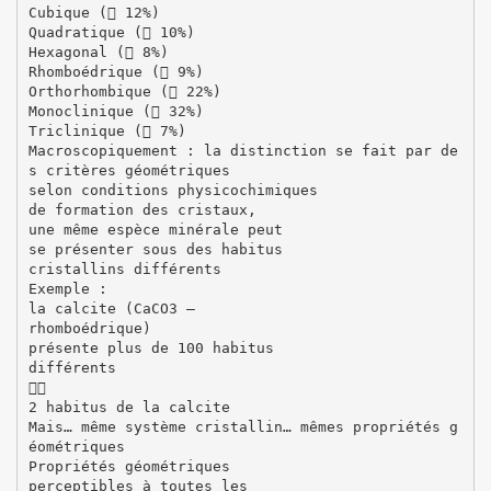
Cubique ( 12%)
Quadratique ( 10%)
Hexagonal ( 8%)
Rhomboédrique ( 9%)
Orthorhombique ( 22%)
Monoclinique ( 32%)
Triclinique ( 7%)
Macroscopiquement : la distinction se fait par de
s critères géométriques
selon conditions physicochimiques
de formation des cristaux,
une même espèce minérale peut
se présenter sous des habitus
cristallins différents
Exemple :
la calcite (CaCO3 –
rhomboédrique)
présente plus de 100 habitus
différents

2 habitus de la calcite
Mais… même système cristallin… mêmes propriétés g
éométriques
Propriétés géométriques
perceptibles à toutes les