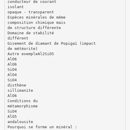
conducteur de courant
isolant
opaque - transparent
Espèces minérales de même
composition chimique mais
de structure différente
Domaine de stabilité
différent
Gisement de diamant de Popigaï (impact
de météorite)
Autre exempleAl2SiO5
AlO6
AlO6
SiO4
AlO4
SiO4
disthène
sillimanite
AlO6
Conditions du
métamorphisme
SiO4
AlO5
andalousite
Pourquoi se forme un minéral :