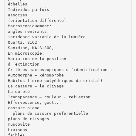
échelles
Individus parfois
associés
(orientation différente)
Macroscopiquement:
angles rentrants,
incidence variable de la lumière
Quartz, SiO2
Sanidine, KAlSi3O8,
En microscopie:
Variation de la position
d ’extinction
Critères macroscopiques d ’identification :
Automorphe – xénomorphe
Habitus (forme polyédriques du cristal)
La cassure – le clivage
La dureté
Transparence – couleur - reflexion
Effervescence, goût...
cassure plane
= plans de cassure préférentielle
plans de clivages
muscovite
Liaisons
faibles