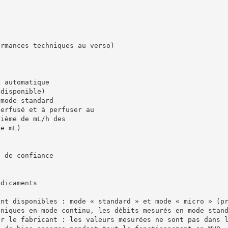
ormances techniques au verso)
e automatique
 disponible)
 mode standard
perfusé et à perfuser au
xième de mL/h des
de mL)
e de confiance
édicaments
ont disponibles : mode « standard » et mode « micro » (p
hniques en mode continu, les débits mesurés en mode stan
ar le fabricant : les valeurs mesurées ne sont pas dans 