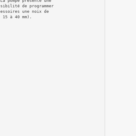
 La pompe présente une
ssibilité de programmer
cessoires une noix de
e 15 à 40 mm).