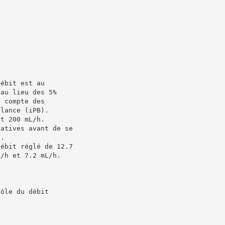
débit est au
 au lieu des 5%
t compte des
alance (iPB).
et 200 mL/h.
gatives avant de se
n.
débit réglé de 12.7
L/h et 7.2 mL/h.
rôle du débit