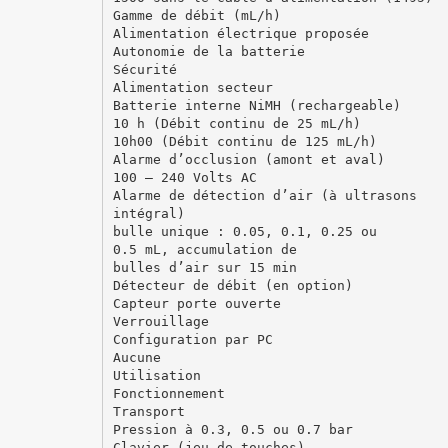
Gamme de débit (mL/h)
Alimentation électrique proposée
Autonomie de la batterie
Sécurité
Alimentation secteur
Batterie interne NiMH (rechargeable)
10 h (Débit continu de 25 mL/h)
10h00 (Débit continu de 125 mL/h)
Alarme d’occlusion (amont et aval)
100 – 240 Volts AC
Alarme de détection d’air (à ultrasons
intégral)
bulle unique : 0.05, 0.1, 0.25 ou
0.5 mL, accumulation de
bulles d’air sur 15 min
Détecteur de débit (en option)
Capteur porte ouverte
Verrouillage
Configuration par PC
Aucune
Utilisation
Fonctionnement
Transport
Pression à 0.3, 0.5 ou 0.7 bar
Clavier (jeu de touches),