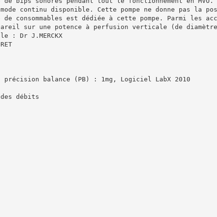
e de bips sonores pendant tout le fonctionnement en MVO.
 mode continu disponible. Cette pompe ne donne pas la po
e de consommables est dédiée à cette pompe. Parmi les ac
pareil sur une potence à perfusion verticale (de diamètr
ble : Dr J.MERCKX
ORET
, précision balance (PB) : 1mg, Logiciel LabX 2010
 des débits