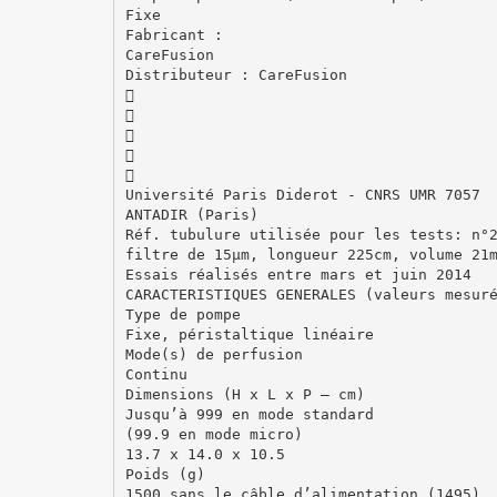
Fixe
Fabricant :
CareFusion
Distributeur : CareFusion





Université Paris Diderot - CNRS UMR 7057
ANTADIR (Paris)
Réf. tubulure utilisée pour les tests: n°
filtre de 15µm, longueur 225cm, volume 21
Essais réalisés entre mars et juin 2014
CARACTERISTIQUES GENERALES (valeurs mesur
Type de pompe
Fixe, péristaltique linéaire
Mode(s) de perfusion
Continu
Dimensions (H x L x P – cm)
Jusqu’à 999 en mode standard
(99.9 en mode micro)
13.7 x 14.0 x 10.5
Poids (g)
1500 sans le câble d’alimentation (1495)