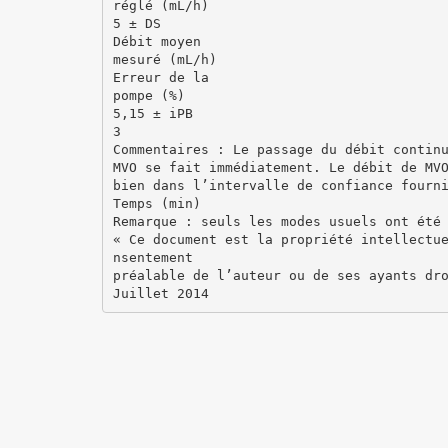
réglé (mL/h)
5 ± DS
Débit moyen
mesuré (mL/h)
Erreur de la
pompe (%)
5,15 ± iPB
3
Commentaires : Le passage du débit contin
MVO se fait immédiatement. Le débit de MV
bien dans l’intervalle de confiance fourn
Temps (min)
Remarque : seuls les modes usuels ont été
« Ce document est la propriété intellectu
nsentement
préalable de l’auteur ou de ses ayants dr