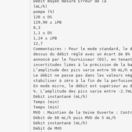
Débit moyen mesuré Erreur de la
(mL/h)
pompe (%)
120 ± DS
129,90 ± iPB
8,3
1,1 ± DS
1,24 ± iPB
12,7
Commentaires : Pour le mode standard, le 
dessus du débit réglé avec un écart de 8%
annoncé par le fournisseur (DS), en tenan
incertitudes liées à la précision de la b
L’amplitude des pics varie entre 50 mL/h 
Le débit ne passe pas dans les valeurs né
stabiliser à zéro à la fin de la perfusio
En mode micro, le débit est supérieur au 
%. L’amplitude des pics varie entre -2.7m
Débit instantané (mL/h)
Temps (min)
Temps (min)
MVO : Maintien de la Veine Ouverte : Cont
Débit de 60 mL/h puis MVO de 5 mL/h
Débit instantané (mL/h)
Débit de MVO