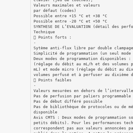
Valeurs maximales et valeurs
par défaut (codes)
Possible entre +15 °C et +38 °C
Possible entre -20 °C et +50 °C
SYNTHESE DE L’EVALUATION (détail des perf
Technique
 Points forts :
-
Sytème anti-flux libre par double clampag
Simplicité de programmation (un seul mode
Deux modes de programmation disponibles :
(réglage du débit au mL/h et des volumes 
mL) et mode micro (réglage du débit au di
volumes perfusé et à perfuser au dixième 
 Points faibles
-
Valeurs mesurées en dehors de l’intervall
Pas de perfusion par paliers programmable
Pas de début différé possible
Pas de bibliothèque de protocoles ou de m
disponible
Avis CMTS : Deux modes de programmation s
petits débits). Pour les performances tec
correspondent pas aux valeurs annoncées p