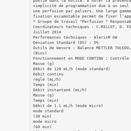
publié dans la notice. A noter la présenc
simplicité de programmation due à un seul
une perfusion par paliers. Une large gamm
fixation escamotable permet de fixer l’ap
* Groupe de travail "Perfusion " Responsa
Coordinateurs techniques : C.MILLOT, D. F
Juillet 2014
Performances techniques - Alaris® GW
Déviation Standard (DS) : 5%
Outils de mesure : Balance METTLER TOLEDO
(Bios)
Fonctionnement en MODE CONTINU : Contrôle
Masse (g)
Débit de 120 mL/h (mode standard)
Débit continu
réglé (mL/h)
Temps (min)
Débit instantané (mL/h)
Masse (g)
Temps (min)
Débit de 1.1 mL/h (mode micro)
mode standard
(30 min)
mode micro
(60 min)