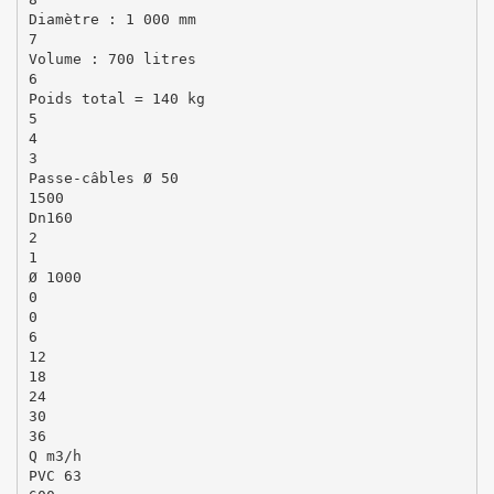
Diamètre : 1 000 mm
7
Volume : 700 litres
6
Poids total = 140 kg
5
4
3
Passe-câbles Ø 50
1500
Dn160
2
1
Ø 1000
0
0
6
12
18
24
30
36
Q m3/h
PVC 63