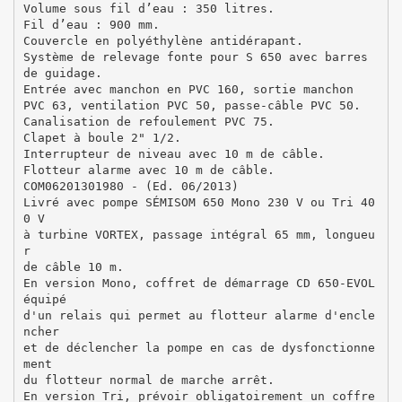
Volume sous fil d’eau : 350 litres.
Fil d’eau : 900 mm.
Couvercle en polyéthylène antidérapant.
Système de relevage fonte pour S 650 avec barres
de guidage.
Entrée avec manchon en PVC 160, sortie manchon
PVC 63, ventilation PVC 50, passe-câble PVC 50.
Canalisation de refoulement PVC 75.
Clapet à boule 2" 1/2.
Interrupteur de niveau avec 10 m de câble.
Flotteur alarme avec 10 m de câble.
COM06201301980 - (Ed. 06/2013)
Livré avec pompe SÉMISOM 650 Mono 230 V ou Tri 40
0 V
à turbine VORTEX, passage intégral 65 mm, longueu
r
de câble 10 m.
En version Mono, coffret de démarrage CD 650-EVOL
équipé
d'un relais qui permet au flotteur alarme d'encle
ncher
et de déclencher la pompe en cas de dysfonctionne
ment
du flotteur normal de marche arrêt.
En version Tri, prévoir obligatoirement un coffre