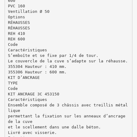
600
PVC 160
Ventillation Ø 50
Options
RÉHAUSSES
RÉHAUSSES
REH 410
REH 600
Code
Caractéristiques
S’emboîte et se fixe par 1/4 de tour.
Le couvercle de la cuve s’adapte sur la réhausse.
355304 Hauteur : 410 mm.
355306 Hauteur : 600 mm.
KIT D’ANCRAGE
TYPE
Code
KIT ANCRAGE 3C 453150
Caractéristiques
Ensemble composé de 3 châssis avec treillis métal
lique
permettant la fixation sur les anneaux d’ancrage
de la cuve
et le scellement dans une dalle béton.
Livré avec visserie.