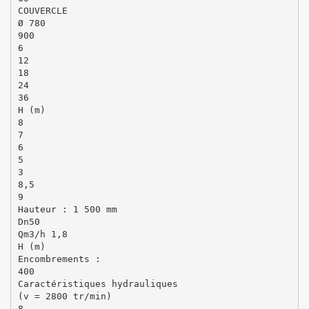
COUVERCLE
Ø 780
900
6
12
18
24
36
H (m)
8
7
6
5
3
8,5
9
Hauteur : 1 500 mm
Dn50
Qm3/h 1,8
H (m)
Encombrements :
400
Caractéristiques hydrauliques
(v = 2800 tr/min)
8