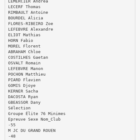
LEMERCIER Andrea
LECERF Thomas
RIMBAULT Antoine
BOURDEL Alicia
FLORES-RIBEIRO Zoe
LEFEBVRE Alexandre
ELIOT Mathias
HORN Fabio
MOREL Florent
ABRAHAM Chloe
COSTILHES Gaetan
OSVALT Romain
LEFEBVRE Manon
POCHON Matthieu
PIARD Flavien
GOMIS Djoye
KERNER Sacha
DACOSTA Ryan
GBEASSOR Dany
Sélection
Groupe Élite 76 Minimes
Epreuve Sexe Nom_Club
-55
M JC DU GRAND ROUEN
-48