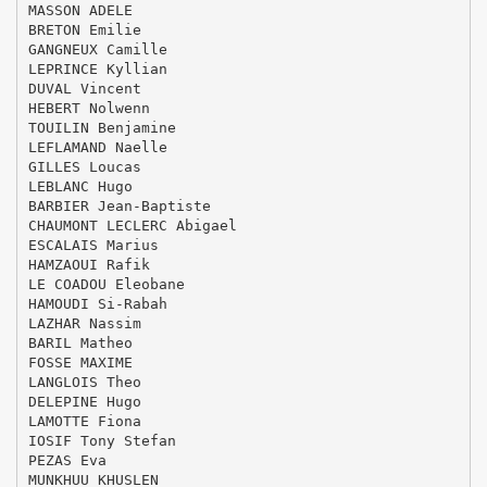
MASSON ADELE
BRETON Emilie
GANGNEUX Camille
LEPRINCE Kyllian
DUVAL Vincent
HEBERT Nolwenn
TOUILIN Benjamine
LEFLAMAND Naelle
GILLES Loucas
LEBLANC Hugo
BARBIER Jean-Baptiste
CHAUMONT LECLERC Abigael
ESCALAIS Marius
HAMZAOUI Rafik
LE COADOU Eleobane
HAMOUDI Si-Rabah
LAZHAR Nassim
BARIL Matheo
FOSSE MAXIME
LANGLOIS Theo
DELEPINE Hugo
LAMOTTE Fiona
IOSIF Tony Stefan
PEZAS Eva
MUNKHUU KHUSLEN