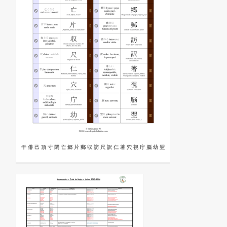
干 俳 己 頂 寸 閉 亡 郷 片 郵 収 訪 尺 訳 仁 著 穴 視 庁 脳 幼 翌