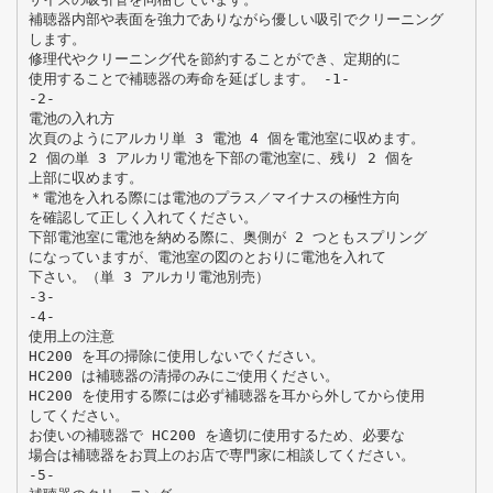
補聴器内部や表面を強力でありながら優しい吸引でクリーニング
します。
修理代やクリーニング代を節約することができ、定期的に
使用することで補聴器の寿命を延ばします。 -1-
-2-
電池の入れ方
次頁のようにアルカリ単 3 電池 4 個を電池室に収めます。
2 個の単 3 アルカリ電池を下部の電池室に、残り 2 個を
上部に収めます。
＊電池を入れる際には電池のプラス／マイナスの極性方向
を確認して正しく入れてください。
下部電池室に電池を納める際に、奥側が 2 つともスプリング
になっていますが、電池室の図のとおりに電池を入れて
下さい。（単 3 アルカリ電池別売）
-3-
-4-
使用上の注意
HC200 を耳の掃除に使用しないでください。
HC200 は補聴器の清掃のみにご使用ください。
HC200 を使用する際には必ず補聴器を耳から外してから使用
してください。
お使いの補聴器で HC200 を適切に使用するため、必要な
場合は補聴器をお買上のお店で専門家に相談してください。
-5-