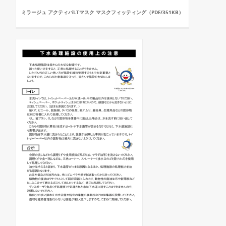
ミラージュ アクティバLTマスク マスクフィッティング（PDF/351KB）