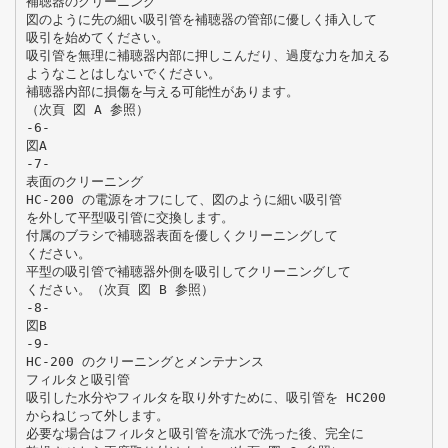
補聴器のクリーニング
図のように先の細い吸引管を補聴器の管部に優しく挿入して
吸引を始めてください。
吸引管を無理に補聴器内部に押しこんだり、過度な力を加える
ようなことはしないでください。
補聴器内部に損傷を与える可能性があります。
（次頁 図 A 参照）
-6-
図A
-7-
表面のクリーニング
HC-200 の電源をオフにして、図のように細い吸引管
を外して平型吸引管に交換します。
付属のブラシで補聴器表面を優しくクリーニングして
ください。
平型の吸引管で補聴器外側を吸引してクリーニングして
ください。（次頁 図 B 参照）
-8-
図B
-9-
HC-200 のクリーニングとメンテナンス
フィルタと吸引管
吸引した水分やフィルタを取り外すために、吸引管を HC200
からねじって外します。
必要な場合はフィルタと吸引管を流水で洗った後、完全に