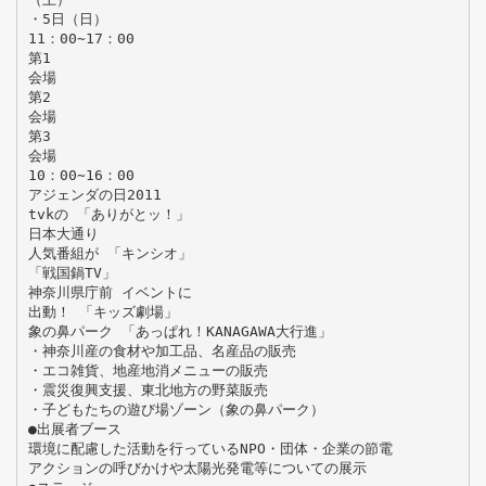
・5日（日）
11：00∼17：00
第1
会場
第2
会場
第3
会場
10：00∼16：00
アジェンダの日2011
tvkの 「ありがとッ！」
日本大通り
人気番組が 「キンシオ」
「戦国鍋TV」
神奈川県庁前 イベントに
出動！ 「キッズ劇場」
象の鼻パーク 「あっぱれ！KANAGAWA大行進」
・神奈川産の食材や加工品、名産品の販売
・エコ雑貨、地産地消メニューの販売
・震災復興支援、東北地方の野菜販売
・子どもたちの遊び場ゾーン（象の鼻パーク）
●出展者ブース
環境に配慮した活動を行っているNPO・団体・企業の節電
アクションの呼びかけや太陽光発電等についての展示