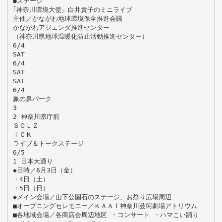
●ステージ
｢神奈川環境大使」白井貴子のミニライブ
主催／かながわ地球環境保全推進会議
かながわアジェンダ推進センター
（神奈川県地球温暖化防止活動推進センター）
6/4
SAT
6/4
SAT
SAT
6/4
象の鼻パーク
3
2 神奈川県庁前
ＳＯＬＺ
ＩＣＫ
ライブ＆トークステージ
6/5
1 日本大通り
◆日時／6月3日（金）
・4日（土）
・5日（日）
◆メイン会場／山下公園石のステージ、お祭り広場周辺
■オープニングセレモニー／ＫＡＡＴ神奈川芸術劇場アトリウム
■各地域会場／各商店会周辺地区 ・コンサート ・ハマこい踊り