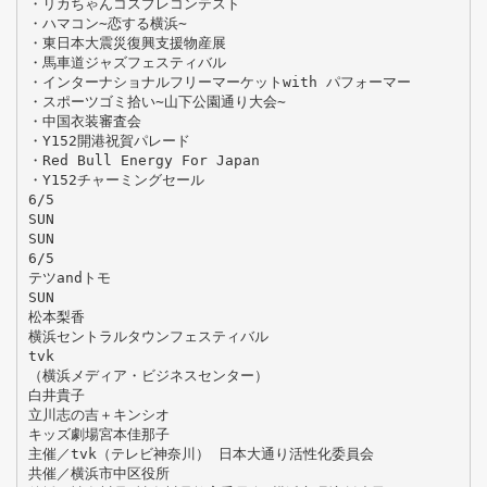
・リカちゃんコスプレコンテスト
・ハマコン∼恋する横浜∼
・東日本大震災復興支援物産展
・馬車道ジャズフェスティバル
・インターナショナルフリーマーケットwith パフォーマー
・スポーツゴミ拾い∼山下公園通り大会∼
・中国衣装審査会
・Y152開港祝賀パレード
・Red Bull Energy For Japan
・Y152チャーミングセール
6/5
SUN
SUN
6/5
テツandトモ
SUN
松本梨香
横浜セントラルタウンフェスティバル
tvk
（横浜メディア・ビジネスセンター）
白井貴子
立川志の吉＋キンシオ
キッズ劇場宮本佳那子
主催／tvk（テレビ神奈川） 日本大通り活性化委員会
共催／横浜市中区役所