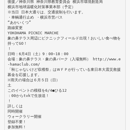
後援／神奈川県 神奈川県教育委員会 横浜市環境創造局
横浜市地球温暖化対策事業本部（予定）
※当日 日本大通りは、交通規制を行います。
・車輌通行止め ・横浜市営バス
“あかいくつ”
路線変更
YOKOHAMA PICNIC MARCHE
象の鼻テラス周辺にピクニックフィールド出現！おいしい食べ物を
持ってGO！
！
日時：6月4日（土）9：00∼18：00
会場：象の鼻テラス・象の鼻パーク（入場無料） http://www.e
-hamaclub.com/
「秋じゃないけど収穫祭」はＷＦＰが行っている東日本大震災救援
募金を応援します。
※雨天の場合は６月５日（日）
土
このイベントの模様を6/4●ひる12
：00からtvkで生放送！
！
詳しくは
同時開催
ウォークラリー開催
登録不要！
参加無料！