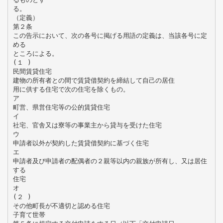
る。
（定義）
第２条
この告示において、次の各号に掲げる用語の定義は、当該各号に定
める
ところによる。
(１ )
民間賃貸住宅
建物の所有者との間で賃貸借契約を締結して自己の居住
用に供する住宅で次の住宅を除くもの。
ア
町営、県営住宅等の公的賃貸住宅
イ
社宅、官舎又は寮等の事業主から貸与を受けた住宅
ウ
申請者以外が契約した賃貸借契約に基づく住宅
エ
申請者及び申請者の配偶者の２親等以内の親族が所有し、又は居住
する
住宅
オ
(２ )
その他町長が不適切と認める住宅
子育て世帯