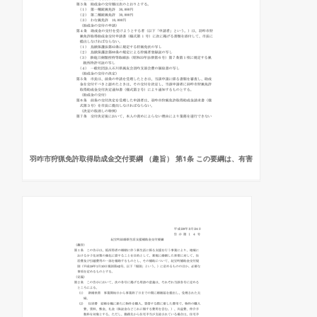
羽咋市狩猟免許取得助成金交付要綱 （趣旨） 第1条 この要綱は、有害