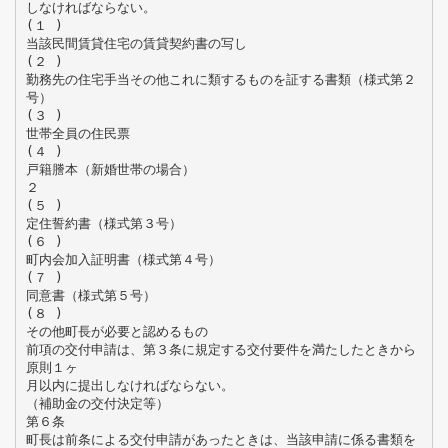
しなければならない。
(１ )
当該民間賃貸住宅の賃貸契約書の写し
(２ )
勤務先の住宅手当その他これに類するものを証する書類（様式第２
号）
(３ )
世帯全員の住民票
(４ )
戸籍謄本（新婚世帯の場合）
２
(５ )
定住誓約書（様式第３号）
(６ )
町内会加入証明書（様式第４号）
(７ )
同意書（様式第５号）
(８ )
その他町長が必要と認めるもの
前項の交付申請は、第３条に規定する交付要件を満たしたときから
原則１ヶ
月以内に提出しなければならない。
（補助金の交付決定等）
第６条
町長は前条による交付申請があったときは、当該申請に係る書類を