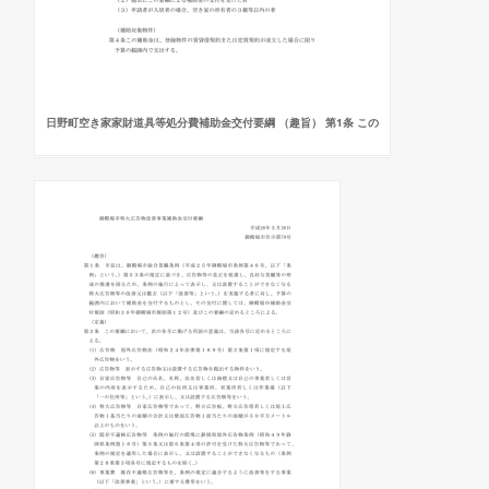
日野町空き家家財道具等処分費補助金交付要綱 （趣旨） 第1条 この