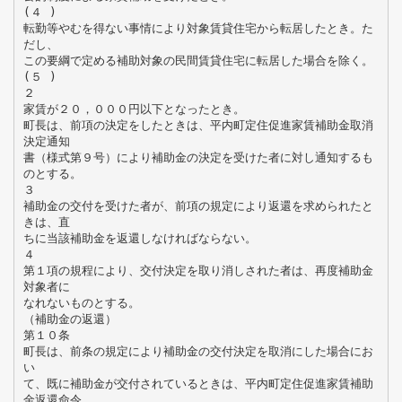
(４ )
転勤等やむを得ない事情により対象賃貸住宅から転居したとき。た
だし、
この要綱で定める補助対象の民間賃貸住宅に転居した場合を除く。
(５ )
２
家賃が２０，０００円以下となったとき。
町長は、前項の決定をしたときは、平内町定住促進家賃補助金取消
決定通知
書（様式第９号）により補助金の決定を受けた者に対し通知するも
のとする。
３
補助金の交付を受けた者が、前項の規定により返還を求められたと
きは、直
ちに当該補助金を返還しなければならない。
４
第１項の規程により、交付決定を取り消しされた者は、再度補助金
対象者に
なれないものとする。
（補助金の返還）
第１０条
町長は、前条の規定により補助金の交付決定を取消にした場合にお
い
て、既に補助金が交付されているときは、平内町定住促進家賃補助
金返還命令