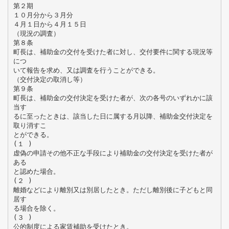
第２期
１０月分から３月分
４月１日から４月１５日
（現況の調査）
第８条
町長は、補助金の交付を受けた者に対し、交付要件に関する現況等
につ
いて報告を求め、又は調査を行うことができる。
（交付決定の取消し等）
第９条
町長は、補助金の交付決定を受けた者が、次の各号のいずれかに該
当す
るに至ったときは、該当した日に属する月以降、補助金交付決定を
取り消すこ
とができる。
(１ )
虚偽の申請その他不正な手段により補助金の交付決定を受けた者が
ある
と認めた場合。
(２ )
離婚などにより離別又は別居したとき。ただし離別後に子どもと同
居す
る場合を除く。
(３ )
公的制度による家賃補助を受けたとき。