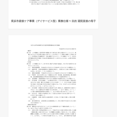
長浜市産後ケア事業（デイサービス型）業務仕様 1 目的 退院直後の母子