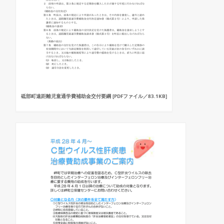
砥部町遠距離児童通学費補助金交付要綱 [PDFファイル／83.1KB]