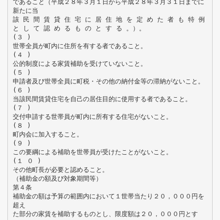
であること（平成２８年３月１日から平成２８年３月３１日までに
新たに当
該 民 間 賃 貸 住 宅 に 居 住 地 を 定 め た 者 も 特 例
と し て 認 め る も の と す る 。）。
(３ )
世帯全員が町内に住所を有する者であること。
(４ )
公的制度による家賃補助を受けていないこと。
(５ )
申請者及び世帯全員に町税・その他の納付金等の滞納がないこと。
(６ )
当該民間賃貸住宅を自己の居住目的に使用する者であること。
(７ )
交付申請する世帯員が町内に所有する住宅がないこと。
(８ )
町内会に加入すること。
(９ )
この要綱による補助を世帯員が受けたことがないこと。
(１ ０ )
その他町長が必要と認めること。
（補助金の額及び対象期間等）
第４条
補助金の額は予算の範囲内において１世帯当たり２０，０００円を
超え
た部分の家賃を補助するものとし、限度額は２０，０００円とす