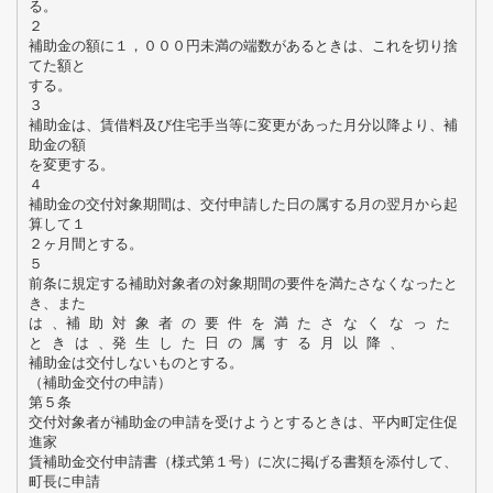
る。
２
補助金の額に１，０００円未満の端数があるときは、これを切り捨
てた額と
する。
３
補助金は、賃借料及び住宅手当等に変更があった月分以降より、補
助金の額
を変更する。
４
補助金の交付対象期間は、交付申請した日の属する月の翌月から起
算して１
２ヶ月間とする。
５
前条に規定する補助対象者の対象期間の要件を満たさなくなったと
き、また
は 、補 助 対 象 者 の 要 件 を 満 た さ な く な っ た
と き は 、発 生 し た 日 の 属 す る 月 以 降 、
補助金は交付しないものとする。
（補助金交付の申請）
第５条
交付対象者が補助金の申請を受けようとするときは、平内町定住促
進家
賃補助金交付申請書（様式第１号）に次に掲げる書類を添付して、
町長に申請