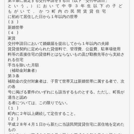
第５条に規定する交付申請をする日（以下「交付申請日」
と い う 。） に お い て 中 学 ３ 年 生 以 下 の 子 ど
も が い て 、 か つ 町 内 の 民 間 賃 貸 住 宅
に初めて居住した日から１年以内の世帯
(３ )
新婚世帯
(４ )
家賃
交付申請日において婚姻届を提出してから１年以内の夫婦
賃貸借契約に定められた貸借料で、管理費、公益費、駐車場使用
料等の直接住宅の貸借料とはならないもの及び勤務先等から支給さ
れる住宅
手当を除いた月額
（補助金対象者）
第３条
補助金の交付対象者は、子育て世帯又は新婚世帯に属する者で、次
の各
号に掲げる要件のいずれにも該当するものとする。ただし、町長が
適当と認め
る者については、この限りでない。
(１ )
町内に２年以上継続して定住すること。
(２ )
平成２８年４月１日から新たに当該民間賃貸住宅に居住地を定めた
もの