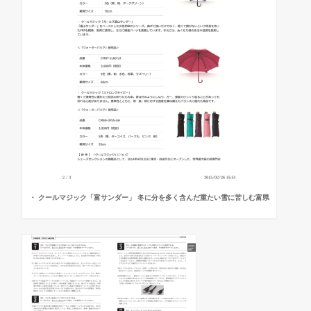
・ クールマジック「富サンダー」 冬に分を多く含んだ重たい雪に苦しむ富県