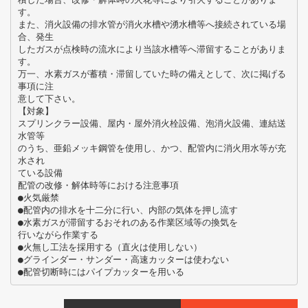
す。
また、消火設備の排水管が消火水槽や湧水槽等へ接続されている場
合、発生
したガスが点検時の流水により当該水槽等へ滞留することがありま
す。
万一、水素ガスが蓄積・滞留していた時の備えとして、次に掲げる
事項に注
意して下さい。
【対象】
スプリンクラー設備、屋内・屋外消火栓設備、泡消火設備、連結送
水管等
のうち、亜鉛メッキ鋼管を使用し、かつ、配管内に消火用水等が充
水され
ている設備
配管の改修・解体時等における注意事項
●火気厳禁
●配管内の排水を十二分に行い、内部の気体を押し流す
●水素ガスが滞留するおそれのある作業区域等の換気を
行いながら作業する
●火無し工法を採用する（直火は使用しない）
●グラインダー・サンダー・高速カッターは使わない