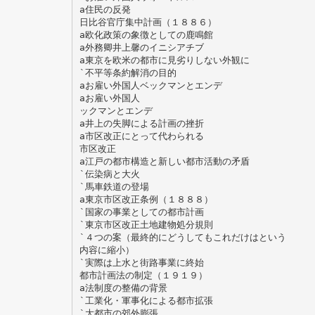
a住民の反発
日比谷官庁集中計画（１８８６）
a欧化政策の象徴としての鹿鳴館
a外務卿井上馨のイニシアチブ
a東京を欧米の都市に見劣りしない外観に
`不平等条約解消の目的
aお雇い外国人ベックマンとエンデ
aお雇い外国人
ックマンとエンデ
a井上の失脚による計画の挫折
a市区改正にとって代わられる
市区改正
a江戸の都市構造と新しい都市活動の矛盾
`伝染病と大火
`馬車鉄道の登場
a東京市区改正条例（１８８８）
`国家の事業としての都市計画
`東京市区改正土地建物処分規則
`４つの案（最終的にどうしてもこれだけはという
内容に縮小）
`実際は上水と街路事業に終始
都市計画法の制定（１９１９）
a法制度の整備の背景
`工業化・軍事化による都市拡張
`大都市の郊外膨張