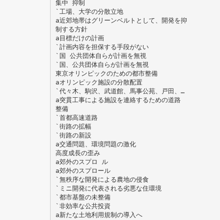
集中 抑制
`工場、大学の分散立地
a近郊地帯はグリーンベルトとして、開発を抑
制する方針
a目標だけの計画
`計画内容を担保する手段がない
`国 公共団体自らが計画を無視
`国、公共団体自らが計画を無視
東京オリンピックのための都市整備
aオリンピック施設の分散配置
`代々木、駒沢、武道館、馬事公苑、戸田、…
a突貫工事による施設を連絡するための道路
整備
`首都高速道路
`街路の拡幅
`街路の新設
a交通問題、環境問題の激化
高度成長の歪み
a郊外のスプロ ル
a郊外のスプロール
`無秩序な開発による農地の侵食
`ミニ開発に代表される劣悪な住環境
`都市基盤の未整備
`非効率な公共投資
a新たな土地利用規制の導入へ