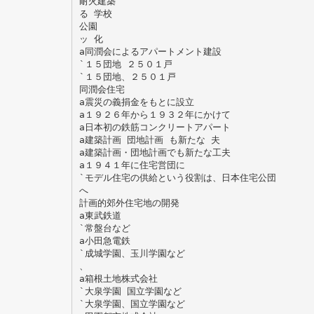
耐火建築
る 学校
公園
ッ 化
a同潤会によるアパートメント建設
`１５団地 ２５０１戸
`１５団地、２５０１戸
同潤会住宅
a震災の義捐金をもとに設立
a１９２６年から１９３２年にかけて
a日本初の鉄筋コンクリートアパート
a建築計画 団地計画 も新たな 夫
a建築計画・団地計画でも新たな工夫
a１９４１年に住宅営団に
`モデル住宅の供給という役割は、日本住宅公団
へ
計画的郊外住宅地の開発
a東武鉄道
`常盤台など
a小田急電鉄
`成城学園、玉川学園など
、
a箱根土地株式会社
`大泉学園 国立学園など
`大泉学園、国立学園など