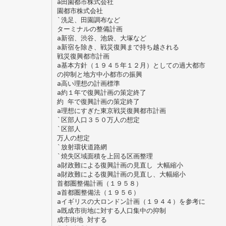
a田園都市株式会社
園都市株式会社
`洗足、田園調布など
ターミナルの整備計画
a新宿、渋谷、池袋、大塚など
a新宿を除き、戦災復興まで持ち越される
戦災復興都市計画
a基本方針（１９４５年１２月）としての過大都市
の抑制と地方中小都市の振興
a高い理想の計画標準
a約１年で復興計画の策定終了
約 年で復興計画の策定終了
a理想にすぎた東京戦災復興都市計画
`区部人口３５０万人の想定
`区部人
万人の想定
`放射環状道路網
`焼失区域面積を上回る区画整理
a財政難による復興計画の見直し 大幅縮小
a財政難による復興計画の見直し、大幅縮小
首都圏整備計画（１９５８）
a首都圏整備法（１９５６）
aイギリスの大ロンドン計画（１９４４）を参考に
a既成市街地に対する人口集中の抑制
成市街地 対する