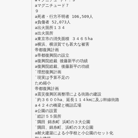
aマグニチュード７
９
a死者・行方不明者 106,509人
a負傷者 52,073人
a出火箇所１３４
a出火箇所
a東京市の消失面積 ３４６５ha
a横浜、横須賀でも甚大な被害
帝都復興計画
a帝都復興院の設立
a復興院総裁 後藤新平の功績
a復興院総裁、後藤新平の功績
`理想復興計画
`現実は予算不足の
ため縮小
帝都復興計画
a震災復興区画整理による街路の建設
`約３６００ha、延長１１４kmに及ぶ幹線街路
a４２４の橋梁と橋詰広場
a公園の設置
`総計５５箇所
`隅田 錦糸町 浜町の３大公園
`隅田、錦糸町、浜町の３大公園
a耐火建築による小学校と小公園のセット化