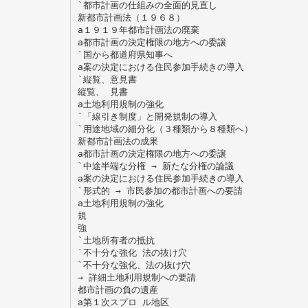
`都市計画の仕組みの全面的見直し
新都市計画法（１９６８）
a１９１９年都市計画法の廃棄
a都市計画の決定権限の地方への委譲
`国から都道府県知事へ
a案の決定における住民参加手続きの導入
`縦覧、意見書
縦覧、 見書
a土地利用規制の強化
`「線引き制度」と開発規制の導入
`用途地域の細分化（３種類から８種類へ）
新都市計画法の成果
a都市計画の決定権限の地方への委譲
`中途半端な分権 → 新たな分権の論議
a案の決定における住民参加手続きの導入
`形式的 → 市民参加の都市計画への要請
a土地利用規制の強化
規
強
`土地所有者の抵抗
`不十分な強化 法の抜け穴
`不十分な強化、法の抜け穴
→ 詳細土地利用規制への要請
都市計画の負の遺産
a第１次スプロ ル地区