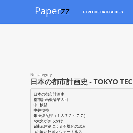
Paper
zz
EXPLORE CATEGORIES
No category
日本の都市計画史 - TOKYO TEC
日本の都市計画史
都市計画概論第３回
中 検裕
中井検裕
銀座煉瓦街（１８７２～７７）
a大火がきっかけ
a煉瓦建築による不燃化の試み
aお雇い外国人ウォートルス