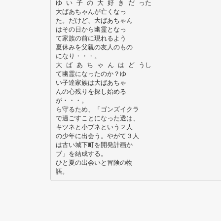
ゆ い 子 の 大 好 き だ った
大ばあちゃんが亡くなっ
た。だけど、大ばあちゃん
はその日から幽霊となっ
て家族の前に現れるよう
夏休みを父親の友人のもの
になり・・・。
大 ば あ ち ゃ ん は ど うし
て幽霊になったのか？ゆ
い子達家族は大ばあちゃ
んの心残りを探し始める
が・・・。
ら守るため、「ゴンズイクラ
で過ごすことになった透は、
キツネと小ブネという２人
の少年に出会う。やがて３人
は古い城下町を開発計画か
ブ」を結成する。
ひと夏の出会いと冒険の物