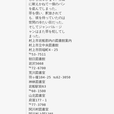
に耐えかねて一個のパン
を盗んでしまった。
罪を償い、釈放されて
も、彼を待っていたのは
世間の冷たい目だった。
そしてジャンバル・ジ
ャンはまた罪を犯してし
まった。
村上市岩船郡内の図書館案内
村上市立中央図書館
村上市田端町4－25
℡53-7511
朝日図書館
岩沢5668
℡72-6700
荒川図書室
羽ヶ榎104-25 ℡62-3050
神林図書室
岩船駅前63
℡60-1500
山北図書室
府屋177－1
℡77-3798
関川村図書室
関川村上関1285