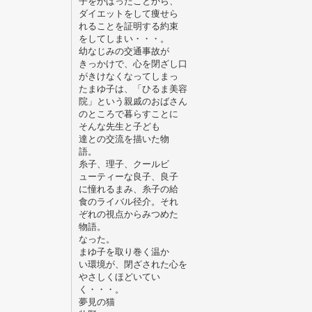
子をかばったことから、
ダイエットをして痩せら
れることを証明する約束
をしてしまい・・・。
幼なじみの交通事故が
きっかけで、心を閉ざし口
がきけなくなってしまっ
たまゆ子は、「ひるま美容
院」という親戚のおばさん
のところで暮らすことに
そんな先生と子ども
達との交流を描いた物
語。
糸子、理子、クールビ
ューティーな良子、良子
に憧れるまみ、糸子の給
食のライバル径介。それ
ぞれの視点からみつめた
物語。
なった。
まゆ子を取り巻く温か
い環境が、閉ざされた心を
やさしくほどいてい
く・・・。
夢見の猫