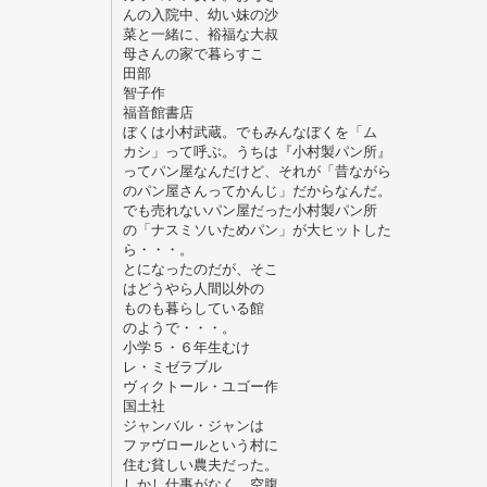
んの入院中、幼い妹の沙
菜と一緒に、裕福な大叔
母さんの家で暮らすこ
田部
智子作
福音館書店
ぼくは小村武蔵。でもみんなぼくを「ム
カシ」って呼ぶ。うちは『小村製パン所』
ってパン屋なんだけど、それが「昔ながら
のパン屋さんってかんじ」だからなんだ。
でも売れないパン屋だった小村製パン所
の「ナスミソいためパン」が大ヒットした
ら・・・。
とになったのだが、そこ
はどうやら人間以外の
ものも暮らしている館
のようで・・・。
小学５・６年生むけ
レ・ミゼラブル
ヴィクトール・ユゴー作
国土社
ジャンバル・ジャンは
ファヴロールという村に
住む貧しい農夫だった。
しかし仕事がなく、空腹