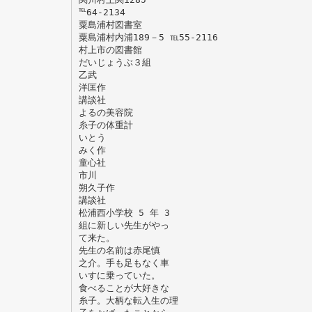
℡64-2134
粟島浦村図書室
粟島浦村内浦189－5 ℡55-2116
村上市の図書館
だいじょうぶ３組
乙武
洋匡作
講談社
よるの美容院
糸子の体重計
いとう
みく作
童心社
市川
朔久子作
講談社
松浦西小学校 5 年 3
組に新しい先生がやっ
て来た。
先生の名前は赤尾慎
之介。手も足もなく車
いすに乗っていた。
食べることが大好きな
糸子。大柄な転入生の理