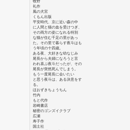
牧野
礼作
風の犬宮
くもん出版
平安時代、京に近い森の中
に人間と猫の血を受けつぎ、
その両方の姿になれる特別
な猫が住む千足の里があっ
た。その里で暮らす夜斗はも
う年頃の十四歳。
ある夜、大好きな幼なじみ
尾長から夫婦になろうと言
われ喜ぶ夜斗だったが、その
尾長が突然死んでしまう。
もう一度尾長に会いたい
と思う夜斗は、ある決意をす
る。
ほおずきちょうちん
竹内
もと代作
岩崎書店
秘密のゴンズイクラブ
広瀬
寿子作
国土社