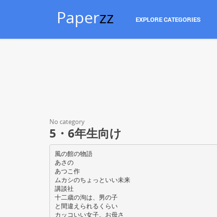
Paper
zz
EXPLORE CATEGORIES
No category
5・6年生向け
風の館の物語
あさの
あつこ作
ムカシのちょっといい未来
講談社
十二歳の洵は、男の子
と間違えられるくらい
カッコいい女子。お母さ