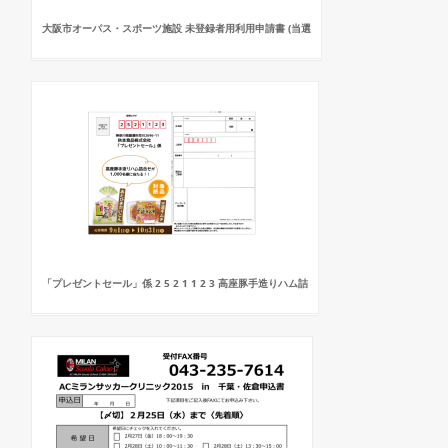
大阪市オーパス・スポーツ施設 未登録者用利用申請書 (当選
「プレゼントセール」係 2 5 2 1 1 2 3 高座豚手造りハム詰