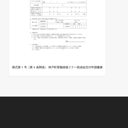
様式第 1 号（第 4 条関係） 神戸町骨髄移植ドナー助成金交付申請書兼