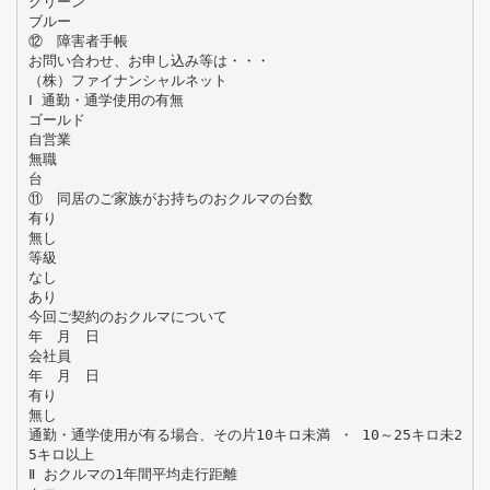
グリーン
ブルー
⑫ 障害者手帳
お問い合わせ、お申し込み等は・・・
（株）ファイナンシャルネット
Ⅰ 通勤・通学使用の有無
ゴールド
自営業
無職
台
⑪ 同居のご家族がお持ちのおクルマの台数
有り
無し
等級
なし
あり
今回ご契約のおクルマについて
年 月 日
会社員
年 月 日
有り
無し
通勤・通学使用が有る場合、その片10キロ未満 ・ 10～25キロ未2
5キロ以上
Ⅱ おクルマの1年間平均走行距離