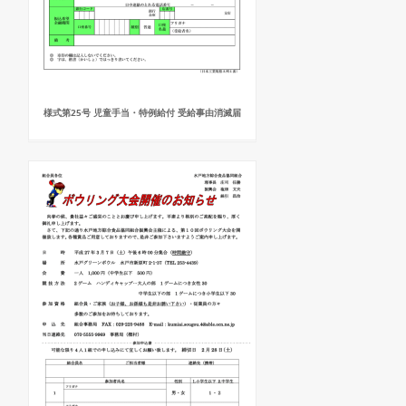
様式第25号 児童手当・特例給付 受給事由消滅届