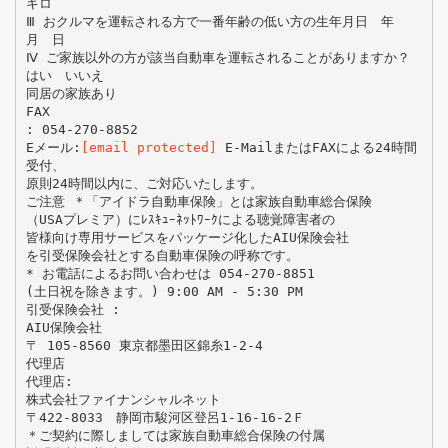
キロ
Ⅲ おクルマを運転される方で一番年齢の低い方の生年月日 年
月 日
Ⅳ ご家族以外の方が該当自動車を運転されることがありますか？
はい いいえ
同居の家族あり
FAX
: 054-270-8852
Eメール:
[email protected]
E-MailまたはFAXによる24時間
受付、
原則24時間以内に、ご対応いたします。
ご注意 ＊「アイドラ自動車保険」とは家族自動車総合保険
（USAプレミア）にﾚｽｷｭｰﾈｯﾄﾜｰｸによる聴覚障害者の
皆様向け専用サービスをパッケージ化したAIU保険会社
を引受保険会社とする自動車保険の呼称です。
* お電話によるお問い合わせは 054-270-8851
(土日祝を除きます。) 9:00 AM - 5:30 PM
引受保険会社 :
AIU保険会社
〒 105-8560 東京都墨田区錦糸1-2-4
代理店
代理店:
株式会社ファイナンシャルネット
〒422-8033 静岡市駿河区登呂1-16-16-2Ｆ
＊ご契約に際しましては家族自動車総合保険の付属