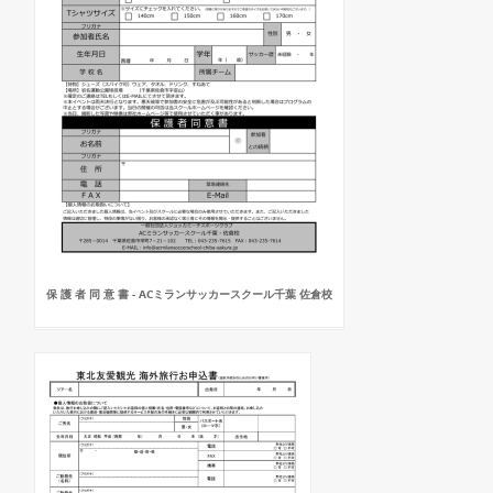
保 護 者 同 意 書 - ACミランサッカースクール千葉 佐倉校