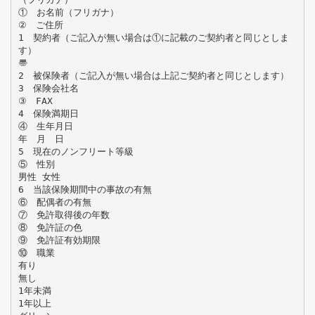
① お名前（フリガナ）
② ご住所
1 契約者（ご記入が無い場合は①に記載のご契約者と同じとしま
す）
〠
2 被保険者（ご記入が無い場合は上記ご契約者と同じとします）
3 保険会社名
③ FAX
4 保険満期日
④ 生年月日
年 月 日
5 現在のノンフリート等級
⑤ 性別
男性 女性
6 当該保険期間中の事故の有無
⑥ 配偶者の有無
⑦ 免許取得後の年数
⑧ 免許証の色
⑨ 免許証有効期限
⑩ 職業
有り
無し
1年未満
1年以上