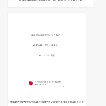
武禅館の武術空手を知る為に 指導方針と理念の手引き 2016年 4 月版