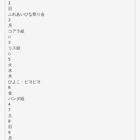
1
日
ふれあいひな祭り会
2
月
コアラ組
○
3
リス組
○
5
火
水
木
ひよこ・ピヨピヨ
6
金
パンダ組
4
7
土
8
日
9
月