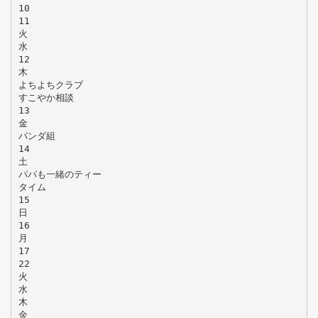
10
11
火
水
12
木
よちよちクラブ
すこやか相談
13
金
パンダ組
14
土
パパも一緒のティー
タイム
15
日
16
月
17
22
火
水
木
金