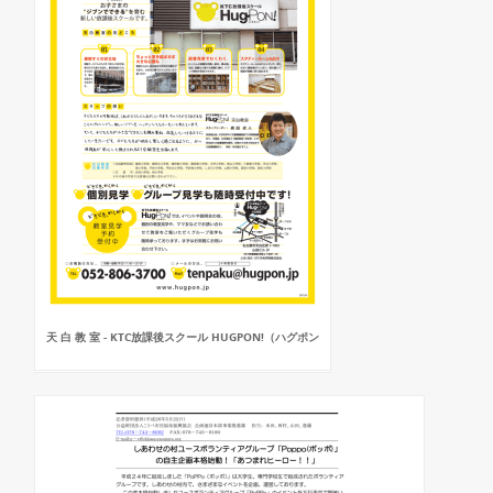
天 白 教 室 - KTC放課後スクール HUGPON!（ハグポン