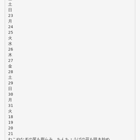
土
日
23
月
24
25
火
水
26
木
27
金
28
土
29
日
30
月
31
火
18
19
20
21
ねこやなぎの芽も膨らみ、ちんちょうげの花も咲き始め、