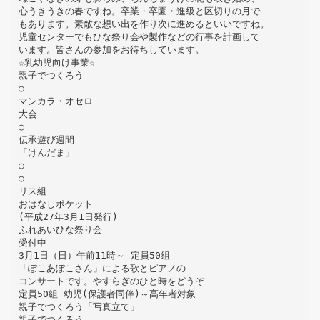
心うきうきの春ですね。卒業・卒園・進級と区切りの月で
もあります。素敵な想い出を作り次に進めるといいですね。
児童センターでもひな祭り会や製作などの行事を計画して
います。皆さんの参加をお待ちしています。
☆乳幼児向け事業☆
親子でつくろう
○
マンカラ・オセロ
大会
○
伝承遊び週間
「けんだま」
○
○
リス組
おはなしポケット
(平成27年3月1日発行)
ふれあいひな祭り会
受付中
3月1日（日）午前11時～ 定員50組
「ぽこあぽこさん」による歌とピアノの
コンサートです。やすらぎのひと時をどうぞ
定員50組 幼児(保護者同伴)～高年者対象
親子でつくろう「写真立て」
親子でつくろう