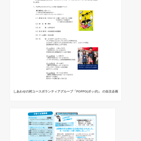
しあわせの村ユースボランティアグループ「POPPO(ポッポ)」 の自主企画