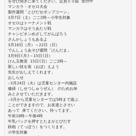
をぜひ聞きに来てください。定員５０組 受付中
マンカラ・オセロ大会
製作週間「とびだせポップコーン」
3月7日（土）ごご2時～小学生対象
オセロはトーナメント戦
マンカラはそうあたり戦
チャンピオンめざしてがんばろう
さんかしょうもあるよ
3月16日（月）～22日（日）
でんしょうあそび週間「けんだま」
3月9日(月)～15日(日）
けん玉教室 15日(日）ごご2時～
新しい技を覚（おぼ）えよう
先生がおしえてくれます。
おしらせ
☆3月24日（火）は児童センター内施設
修繕（しせつしゅうぜん） のためお休
みとさせていただきます。
☆3月から児童センターでは5時まで遊ぶ
ことができますので、お友達とさそい
あって 来てください。待ってます。
午前10時～午後4時
牛乳パックを押すとたまがとびだす
鉄砲（てっぽう）をつくります。
小学生対象