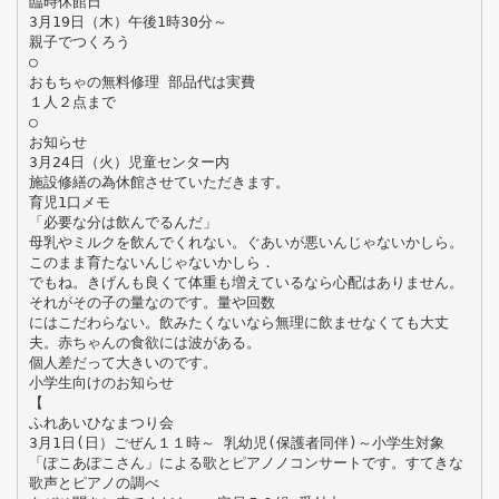
臨時休館日
3月19日（木）午後1時30分～
親子でつくろう
○
おもちゃの無料修理 部品代は実費
１人２点まで
○
お知らせ
3月24日（火）児童センター内
施設修繕の為休館させていただきます。
育児1口メモ
「必要な分は飲んでるんだ」
母乳やミルクを飲んでくれない。ぐあいが悪いんじゃないかしら。
このまま育たないんじゃないかしら．
でもね。きげんも良くて体重も増えているなら心配はありません。
それがその子の量なのです。量や回数
にはこだわらない。飲みたくないなら無理に飲ませなくても大丈
夫。赤ちゃんの食欲には波がある。
個人差だって大きいのです。
小学生向けのお知らせ
【
ふれあいひなまつり会
3月1日(日）ごぜん１１時～ 乳幼児(保護者同伴)～小学生対象
「ぽこあぽこさん」による歌とピアノノコンサートです。すてきな
歌声とピアノの調べ