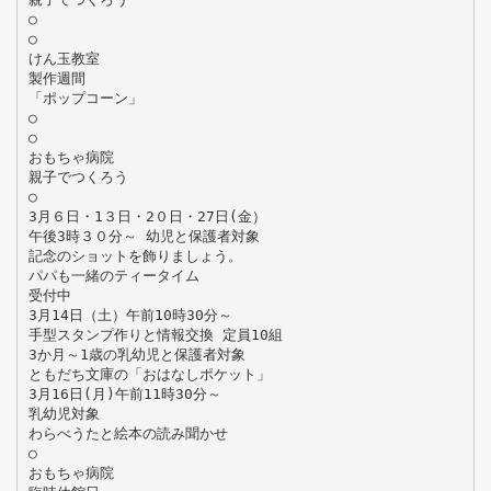
○
○
けん玉教室
製作週間
「ポップコーン」
○
○
おもちゃ病院
親子でつくろう
○
3月６日・1３日・2０日・27日(金）
午後3時３０分～ 幼児と保護者対象
記念のショットを飾りましょう。
パパも一緒のティータイム
受付中
3月14日（土）午前10時30分～
手型スタンプ作りと情報交換 定員10組
3か月～1歳の乳幼児と保護者対象
ともだち文庫の「おはなしポケット」
3月16日(月)午前11時30分～
乳幼児対象
わらべうたと絵本の読み聞かせ
○
おもちゃ病院