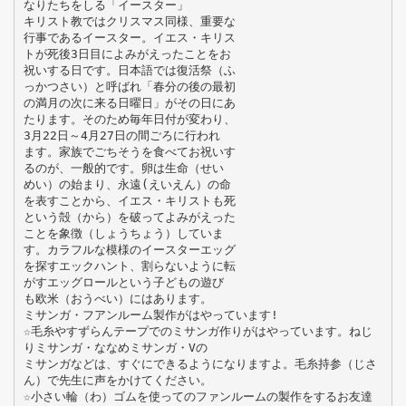
なりたちをしる「イースター」
キリスト教ではクリスマス同様、重要な
行事であるイースター。イエス・キリス
トが死後3日目によみがえったことをお
祝いする日です。日本語では復活祭（ふ
っかつさい）と呼ばれ「春分の後の最初
の満月の次に来る日曜日」がその日にあ
たります。そのため毎年日付が変わり、
3月22日～4月27日の間ごろに行われ
ます。家族でごちそうを食べてお祝いす
るのが、一般的です。卵は生命（せい
めい）の始まり、永遠(えいえん）の命
を表すことから、イエス・キリストも死
という殻（から）を破ってよみがえった
ことを象徴（しょうちょう）していま
す。カラフルな模様のイースターエッグ
を探すエックハント、割らないように転
がすエッグロールという子どもの遊び
も欧米（おうべい）にはあります。
ミサンガ・フアンルーム製作がはやっています!
☆毛糸やすずらんテープでのミサンガ作りがはやっています。ねじ
りミサンガ・ななめミサンガ・Vの
ミサンガなどは、すぐにできるようになりますよ。毛糸持参（じさ
ん）で先生に声をかけてください。
☆小さい輪（わ）ゴムを使ってのファンルームの製作をするお友達