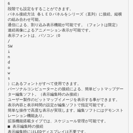
6
段階でも設定をすることができます。
パネル接続方法 各ＬＥＤパネルをシリーズ（直列）に接続。縦横
の組み合わせ可能。
通信による、割り込み表示機能が可能です。（フォントは限定）
連続画像によるアニメーション表示が可能です。
表示フォントは、パソコン（O
/
SW
i
n
d
o
w
s
）にあるフォントがすべて使用できます。
パーソナルコンピューターとの接続による、簡単ビットマップデー
ター編集ソフト。（表示編集時のみ接続）
ユーザー製作のビットマップイメージを表示する事ができます。
表示内容と表示時間の設定が編集ソフトで指定可能です。
簡単な操作で高度な表示が実現します。編集ソフトにはデモンスト
レーション機能あり。
拡張機能搭載タイプでは、スケジュール管理が可能です。
■ 表示編集時の接続
表示編集時にはLEDディスプレイは不要です。