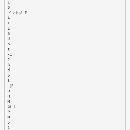
1
6
ドット品 M
A
X
1
6
d
o
t
×1
2
8
d
o
t
（R
O
H
M
製 L
P
M
5
1