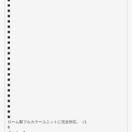
■
■
■
■
■
■
■
■
■
■
■
■
■
■
■
■
■
■
■
■
■
■
ローム製フルカラーユニットに完全対応。（1
6