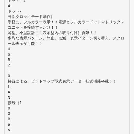
ドット、2
4
ドット/
外部クロックモード動作）
手軽に、フルカラー表示！！電源とフルカラードットマトリックス
ユニットを接続するだけ！！
薄型、小型設計！！表示盤内の取り付けに貢献！！
多彩な表示パターン、静止、点滅、表示パターン切り替え、スクロ
ール表示が可能！！
U
S
B
2
.
0
接続による、ビットマップ型式表示データー転送機能搭載！！
L
A
N
接続（1
0
0
B
a
s