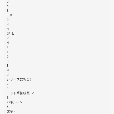
d
o
t
（R
O
H
M
製 L
P
M
1
1
5
3
B
M
U
シリーズに相当）
2
4
ドット系接続数 2
8
パネル（5
6
文字）