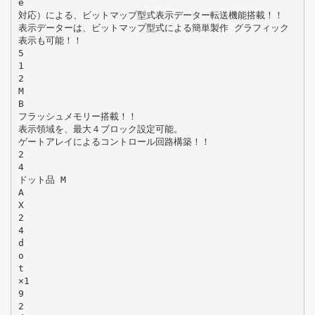
e
対応）による、ビットマップ型式表示データー転送機能搭載！！
表示データーは、ビットマップ型式による簡単製作 グラフィック
表示も可能！！
5
1
2
M
B
フラッシュメモリー搭載！！
表示領域を、最大４ブロック設定可能。
ゲートアレイによるコントロール回路構築！！
2
4
ドット品 M
A
X
2
4
d
o
t
×1
9
2