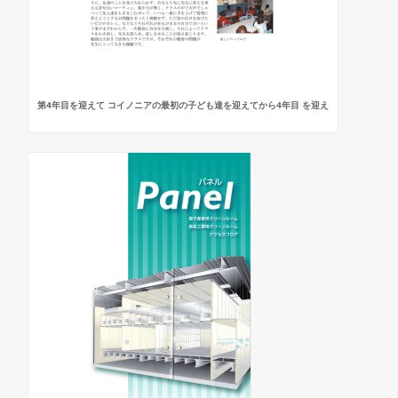
第4年目を迎えて コイノニアの最初の子ども達を迎えてから4年目 を迎え