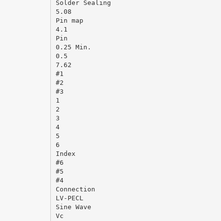
Solder Sealing
5.08
Pin map
4.1
Pin
0.25 Min.
0.5
7.62
#1
#2
#3
1
2
3
4
5
6
Index
#6
#5
#4
Connection
LV-PECL
Sine Wave
Vc