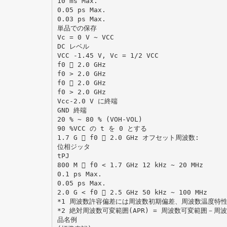
10 ms Max.
0.05 ps Max.
0.03 ps Max.
単品での保存
Vc = 0 V ~ VCC
DC レベル
VCC -1.45 V, Vc = 1/2 VCC
f0  2.0 GHz
f0 > 2.0 GHz
f0  2.0 GHz
f0 > 2.0 GHz
Vcc-2.0 V に終端
GND 終端
20 % ~ 80 % (VOH-VOL)
90 %VCC の t を 0 とする
1.7 G  f0  2.0 GHz オフセット周波数:
位相ジッタ
tPJ
800 M  f0 < 1.7 GHz 12 kHz ~ 20 MHz
0.1 ps Max.
0.05 ps Max.
2.0 G < f0  2.5 GHz 50 kHz ~ 100 MHz
*1 周波数許容偏差には周波数初期偏差、周波数温度特性
*2 絶対周波数可変範囲(APR) = 周波数可変範囲－周
品名例