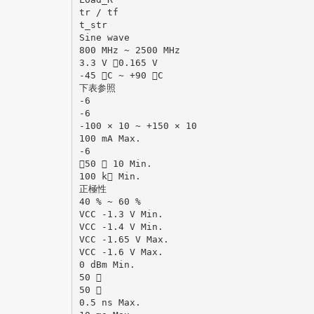
tr / tf
t_str
Sine wave
800 MHz ~ 2500 MHz
3.3 V 0.165 V
-45 C ~ +90 C
下表参照
-6
-6
-100 × 10 ~ +150 × 10
100 mA Max.
-6
50  10 Min.
100 k Min.
正極性
40 % ~ 60 %
VCC -1.3 V Min.
VCC -1.4 V Min.
VCC -1.65 V Max.
VCC -1.6 V Max.
0 dBm Min.
50 
50 
0.5 ns Max.