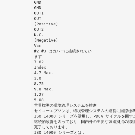
GND
GND
OUT1
OUT
(Positive)
OUT2
N.C.
(Negative)
Vcc
#2 #3 はカバーに接続されてい
ます
7.62
Index
4.7 Max.
3.0
8.75
9.8 Max.
1.27
5.08
世界標準の環境管理システムを推進
セイコーエプソンは、環境管理システムの運営に国際標
ISO 14000 シリーズを活用し、PDCA サイクルを回
継続的改善を図っており、国内外の主要な製造拠点の認
完了しております。
ISO 14000 シリーズとは：