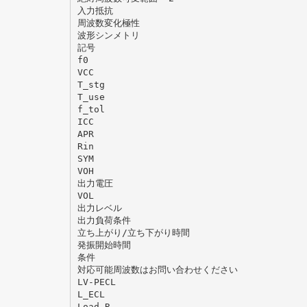
入力抵抗
周波数変化極性
波形シンメトリ
記号
f0
VCC
T_stg
T_use
f_tol
ICC
APR
Rin
SYM
VOH
出力電圧
VOL
出力レベル
出力負荷条件
立ち上がり/立ち下がり時間
発振開始時間
条件
対応可能周波数はお問い合わせください
LV-PECL
L_ECL
Load_R