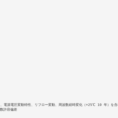
、電源電圧変動特性、リフロー変動、周波数経時変化（+25℃ 10 年）を含
波数許容偏差