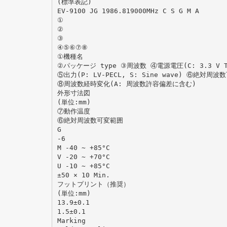
(標準表記)
EV-9100 JG 1986.819000MHz C S G M A
①
②
③
④⑤⑥⑦⑧
①機種名
②パッケージ type ③周波数 ④電源電圧(C: 3.3 V T
⑤出力(P: LV-PECL, S: Sine wave) ⑥絶対
⑧周波数経時変化(A: 周波数許容偏差に含む)
外形寸法図
(単位:mm)
⑦動作温度
⑥絶対周波数可変範囲
G
-6
M -40 ~ +85°C
V -20 ~ +70°C
U -10 ~ +85°C
±50 × 10 Min.
フットプリント（推奨）
(単位:mm)
13.9±0.1
1.5±0.1
Marking