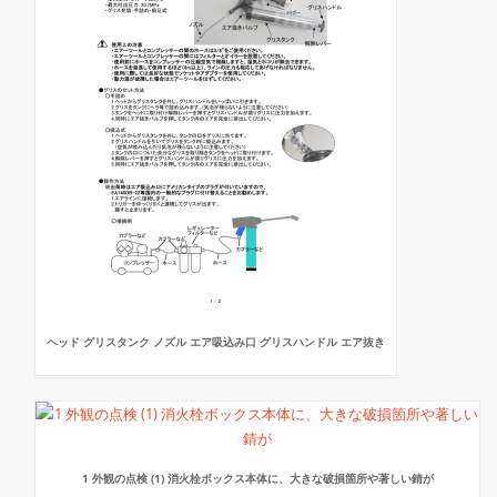
ヘッド グリスタンク ノズル エア吸込み口 グリスハンドル エア抜き
1 外観の点検 (1) 消火栓ボックス本体に、大きな破損箇所や著しい錆が