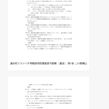
越生町スズメバチ等駆除用防護服貸与要綱 （趣旨） 第1条 この要綱は