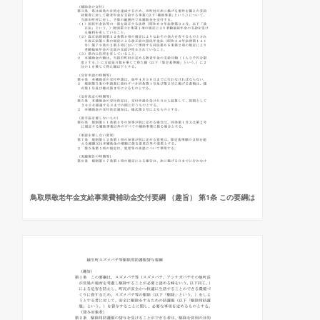
鳥取県敬老年金支給事業費補助金交付要綱 （趣旨） 第1条 この要綱は