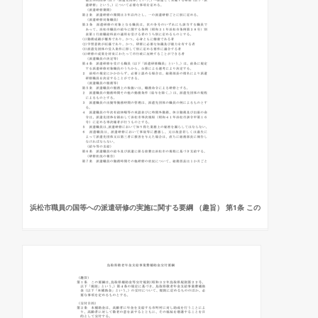
浜松市職員の国等への派遣研修の実施に関する要綱 （趣旨） 第1条 この