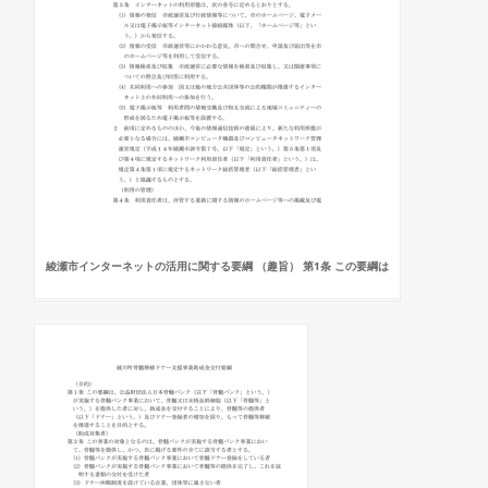
綾瀬市インターネットの活用に関する要綱 （趣旨） 第1条 この要綱は