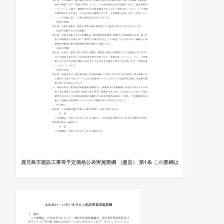
鹿児島市建設工事等予定価格公表実施要綱 （趣旨） 第1条 この要綱は