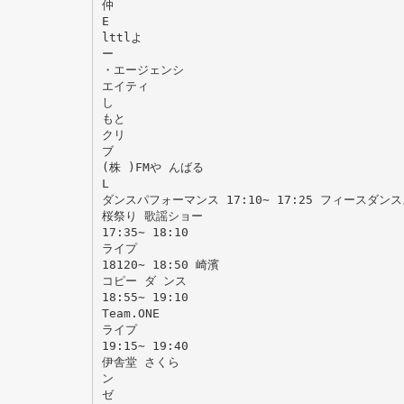
仲
E
lttlよ
ー
・エージェンシ
エイティ
し
もと
クリ
ブ
(株 )FMや んばる
L
ダンスパフォーマンス 17:10∼ 17:25 フィースダン
桜祭り 歌謡ショー
17:35∼ 18:10
ライプ
18120∼ 18:50 崎濱
コピー ダ ンス
18:55∼ 19:10
Team.ONE
ライプ
19:15∼ 19:40
伊舎堂 さくら
ン
ゼ