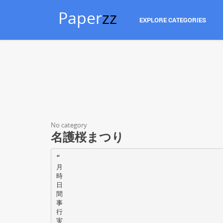
Paper
zz
EXPLORE CATEGORIES
No category
名護桜まつり
“
月
時
日
間
事
行
実