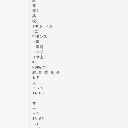
隊
奏
楽ミ
兵
吹
IMCタ イム
￨エ
申ダンス
・歌
・舞題
・ベリ
イサ山
K・
POP&フ
教 育 委 員 会
ｋＦ
太
ヽヽヽ
14:00
一
マ
一
＝ツ
13:00
﹁ｒ′