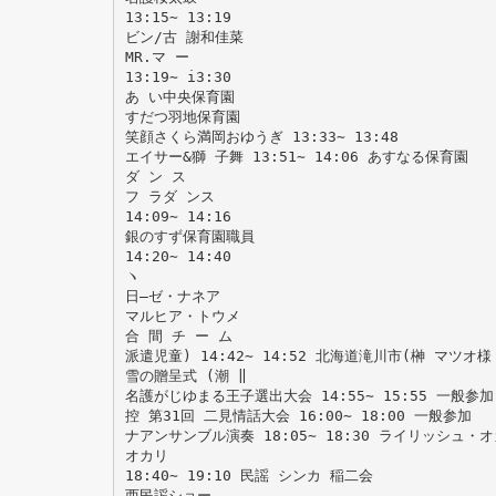
13:15∼ 13:19
ビン/古 謝和佳菜
MR.マ ー
13:19∼ i3:30
あ い中央保育園
すだつ羽地保育園
笑顔さくら満岡おゆうぎ 13:33∼ 13:48
エイサー&獅 子舞 13:51∼ 14:06 あすなる保育園
ダ ン ス
フ ラダ ンス
14:09∼ 14:16
銀のすず保育園職員
14:20∼ 14:40
ヽ
日―ゼ・ナネア
マルヒア・トウメ
合 間 チ ー ム
派遣児童) 14:42∼ 14:52 北海道滝川市(榊 マツオ様
雪の贈呈式 (潮 ‖
名護がじゆまる王子選出大会 14:55∼ 15:55 一般参加
控 第31回 二見情話大会 16:00∼ 18:00 一般参加
ナアンサンブル演奏 18:05∼ 18:30 ライリッシュ
オカリ
18:40∼ 19:10 民謡 シンカ 稲二会
西民謡ショー