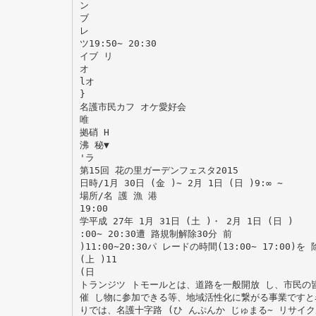
ン
ブ
レ
ツ19:50∼ 20:30
イブ リ
オ
lオ
}
名護市民カフ オケ愛好会
唯
拠硝 H
沸 秘▼
'ラ
第15回 花の里ガーデンフェスタ2015
日時/1月 30日 (金 )∼ 2月 1日 (日 )9:∞ ∼
場所/名 護 漁 港
19:00
学平成 27年 1月 31日 (土 )・ 2月 1日 (日 )
:00∼ 20:30遭 路規制解除30分 前
)11:00∼20:30パ レードの時間(13:00∼ 17:00)を
(上 )11
(日
トランジツ トモールとは、道路を一般開放 し、市民の
催 し物に参加できる等、地域活性化に繋がる事業ですと
りでは、名護十字路 (ひ んぷんか じゅまる∼ リサイ