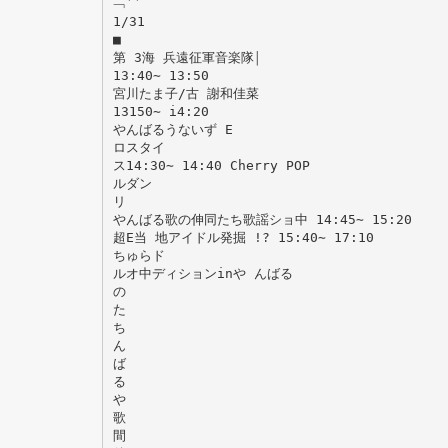
﹁′′
1/31
■
第 3海 兵遠征軍音楽隊￨
13:40∼ 13:50
宮川たま子/古 謝和佳菜
13150∼ i4:20
やんばるうないず E
ロスタイ
ス14:30∼ 14:40 Cherry POP
ルダン
リ
やんばる歌の伸同たち歌謡ショ中 14:45∼ 15:20
超E当 地アイドル発掘 !? 15:40∼ 17:10
ちゅらド
ルオ中ディションinや んばる
の
た
ち
ん
ば
る
や
歌
間