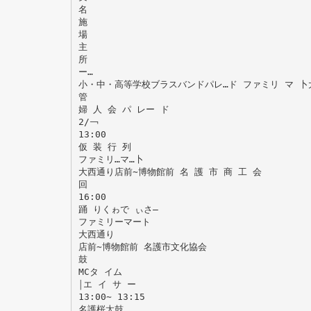
名
施
場
主
所
ー…
小・中・高等学校ブラスバンドパレ…ド ファミリ マ 卜
管
婦 人 会 パ レー ド
2/￢
13:00
仮 装 行 列
ファミリ…マ…卜
大西通り店前∼博物館前 名 護 市 商 工 会
回
16:00
踊 りくゎで ぃさ―
ファミリーマート
大西通り
店前∼博物館前 名護市文化協会
鼓
MCタ イム
￨エ イ サ ー
13:00∼ 13:15
名護桜太鼓