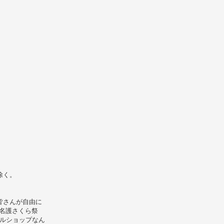
 除く。
皆さんが自由に
名護さくら祭
クルショップなん