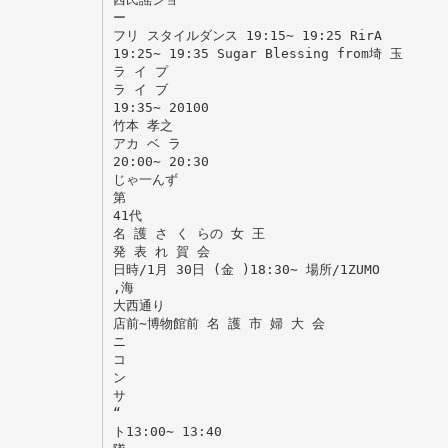
ー
フリ スタイルダンス 19:15∼ 19:25 RirA
19:25∼ 19:35 Sugar Blessing from埼 玉
ラ イ プ
ラ イ ブ
19:35∼ 20100
竹本 孝之
アカ ベ ラ
20:00∼ 20:30
じゃ一んず
第
41代
名 護 さ く らの 女 王
発 表 れ 賀 会
日時/1月 30日 (金 )18:30∼ 場所/1ZUMO
,海
大西通り
店前∼博物館前 名 護 市 婦 大 会
ニ
コ
ン
サ
“
ト13:00∼ 13:40