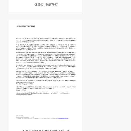
休日の - 妹背牛町
THECORNER COM_ABOUT US_JP