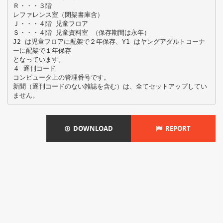
Ｒ・・・３階
レファレンス室（閉架書庫含）
Ｊ・・・４階 児童フロア
Ｓ・・・４階 児童資料室 （保存期間は永年）
J2 は児童フロアに配架で２年保存、Y1 はヤングアダルトコーナ
ーに配架で１年保存
となっています。
４ 逐刊コード
コンピュータ上の管理番号です。
新聞（逐刊コードのない雑誌を含む）は、全てセットアップしてい
DOWNLOAD
REPORT