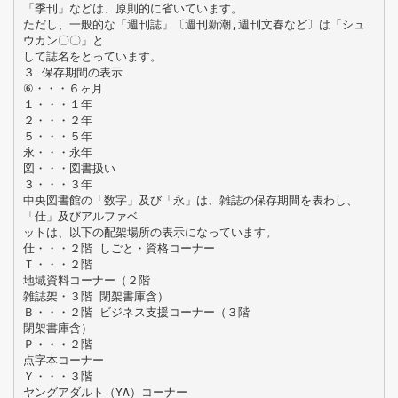
「季刊」などは、原則的に省いています。
ただし、一般的な「週刊誌」〔週刊新潮,週刊文春など〕は「シュ
ウカン〇〇」と
して誌名をとっています。
３ 保存期間の表示
⑥・・・６ヶ月
１・・・１年
２・・・２年
５・・・５年
永・・・永年
図・・・図書扱い
３・・・３年
中央図書館の「数字」及び「永」は、雑誌の保存期間を表わし、
「仕」及びアルファベ
ットは、以下の配架場所の表示になっています。
仕・・・２階 しごと・資格コーナー
Ｔ・・・２階
地域資料コーナー（２階
雑誌架・３階 閉架書庫含）
Ｂ・・・２階 ビジネス支援コーナー（３階
閉架書庫含）
Ｐ・・・２階
点字本コーナー
Ｙ・・・３階
ヤングアダルト（YA）コーナー