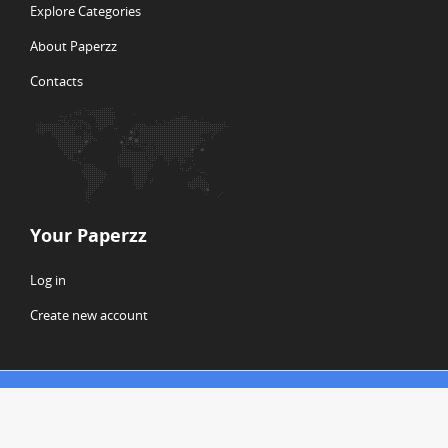
Explore Categories
About Paperzz
Contacts
Your Paperzz
Log in
Create new account
© Copyright 2026 Paperzz
ABOUT PAPERZZ
DMCA / GDPR
REPORT