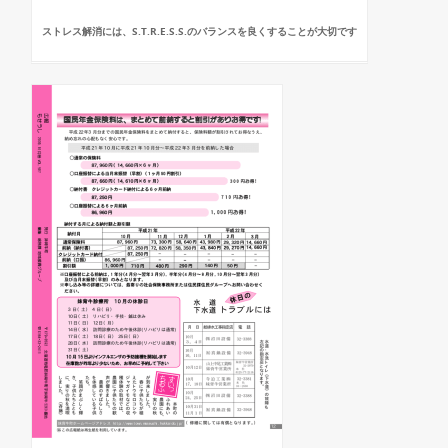
ストレス解消には、S.T.R.E.S.S.のバランスを良くすることが大切です