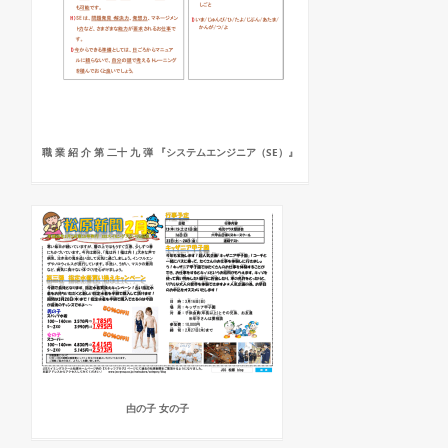
職 業 紹 介 第 二十 九 弾 『システムエンジニア（SE）』
甴の子 女の子