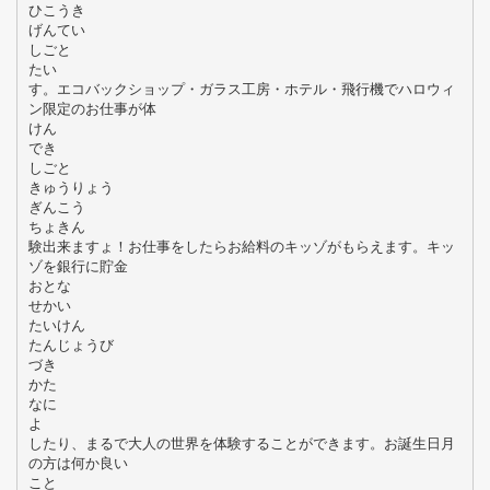
ひこうき
げんてい
しごと
たい
す。エコバックショップ・ガラス工房・ホテル・飛行機でハロウィ
ン限定のお仕事が体
けん
でき
しごと
きゅうりょう
ぎんこう
ちょきん
験出来ますょ！お仕事をしたらお給料のキッゾがもらえます。キッ
ゾを銀行に貯金
おとな
せかい
たいけん
たんじょうび
づき
かた
なに
よ
したり、まるで大人の世界を体験することができます。お誕生日月
の方は何か良い
こと