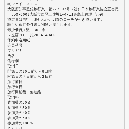
㈱ジェイエスエス
大阪府知事登録旅行業 第2-2582号（社）日本旅行業協会正会員
〒550-0001大阪市西区土佐堀1-4-11金鳥土佐堀ビル9F
添乗員は同行しませんが、JSSのコーチが付き添います。
詳しい旅行条件書は別途お渡しします。
最少催行人数 30 名
＜企画ＮＯ 旅20641404＞
予約申込用紙
会員番号
フリガナ
氏名
備考欄 :
取消日
開始日の10日前から8日前
開始日の７日前から２日前
旅行前日
旅行当日
旅行開始後・無連絡
取消料
参加費の20％
参加費の30％
参加費の40％
参加費の50％
参加費の100％
きりとり