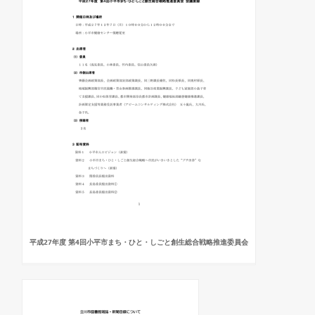
平成27年度 第4回小平市まち・ひと・しごと創生総合戦略推進委員会