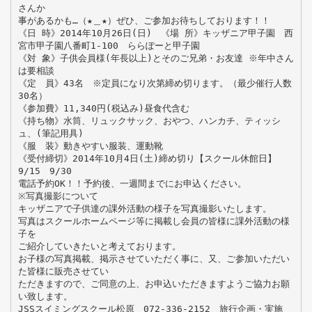
さんか
事があるかも…（★＿★）ぜひ、ご参加お待ちしております！！
《日 時》2014年10月26日(日) 《場 所》キッザニア甲子園 西
宮市甲子園八番町1-100 ららぽーと甲子園
《対 象》子供会員様(年長以上)とそのご兄弟・お友達 ※年中さん
は要相談
《定 員》43名 ※定員になり次第締め切ります。（最少催行人数
30名）
《参加費》11,340円(税込み)昼食代含む
《持ち物》水筒、リュックサック、おやつ、ハンカチ、ティッシ
ュ、(筆記用具)
《服 装》動きやすい服装、運動靴
《受付締切》2014年10月4日(土)締め切り【スクール休館日】
9/15 9/30
電話予約OK！！予約後、一週間までにお申込ください。
※写真撮影について
キッザニアで子供達の課外活動の様子を写真撮影いたします。
写真はスクールホームページ等に掲載し会員の皆様に課外活動の様
子を
ご紹介していきたいと考えております。
お子様の写真掲載、掲示させていただく事に、又、ご参加いただい
た皆様に販売させてい
ただきますので、ご同意の上、お申込いただきますようご協力お願
い致します。
JSSスイミングスクール松原 072-336-2152 旅行企画・実施