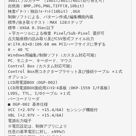
30bitフルカラー （10bit/8bit/6bit切り替え可）
自然画：BMP,JPG,PNG,TIFF(8,10bit)
検査ﾊﾟﾀｰﾝ：独自ﾌｫｰﾏｯﾄ(10bit) .OGX
制御ソフトによる、パターン作成/編集機能内蔵
標準/抜き取りテスト：MAX 128ステップ
標準：UXGA 0.3Sec以下
＋字カーソルによる検査 Pixel/Sub-Pixel 選択可
点欠陥座標の読み取り及びCSV形式ファイル出力
W:174.63×D:106.68 mm PCIハーフサイズに準ずる
0 ∼ 40 ℃
Windows用編集/制御ソフト（カスタム対応可能）
PC、モニター、キーボード、マウス
Control Box（カスタム対応可能）
Control Box用コネクターブラケット及び接続ケーブル ×１式
オプション
LCD用電源BOX（OGP-002)
LCD用電源BOX接続用ｺﾝﾄﾛｰﾙ基板（OKP-1559 I/F基板)
LVDS, TTL, I/Oケーブル ×１式
バーコードリーダ
■ OGP-002 基本仕様
VCC (+2.97V ∼ +15.4/6A) センシング機能付
VBL (+2.97V ∼ +15.4/6A)
電源出力端子
※電圧設定は、制御アプリにより
任意の基準電圧に対し、±99%の