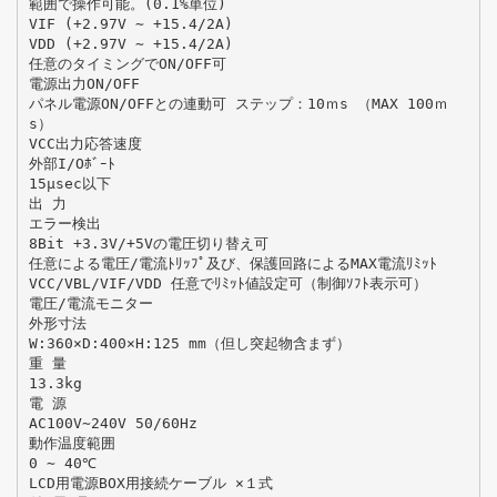
範囲で操作可能。(0.1%単位)
VIF (+2.97V ∼ +15.4/2A)
VDD (+2.97V ∼ +15.4/2A)
任意のタイミングでON/OFF可
電源出力ON/OFF
パネル電源ON/OFFとの連動可 ステップ：10ｍs （MAX 100ｍ
s）
VCC出力応答速度
外部I/Oﾎﾞｰﾄ
15μsec以下
出 力
エラー検出
8Bit +3.3V/+5Vの電圧切り替え可
任意による電圧/電流ﾄﾘｯﾌﾟ及び、保護回路によるMAX電流ﾘﾐｯﾄ
VCC/VBL/VIF/VDD 任意でﾘﾐｯﾄ値設定可（制御ｿﾌﾄ表示可）
電圧/電流モニター
外形寸法
W:360×D:400×H:125 mm（但し突起物含まず）
重 量
13.3kg
電 源
AC100V∼240V 50/60Hz
動作温度範囲
0 ∼ 40℃
LCD用電源BOX用接続ケーブル ×１式