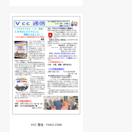
VCC 通信 - TOK2.COM