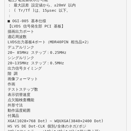
： 最大誤差 設定値から、±20mV 以内
： ( Tr/Tf )は、15μsec 以下。
：
■ OGI-005 基本仕様
【LVDS 信号発生部 PCI 基板】
描画出力ポート
適応周波数
LVDS出力基板4ポート（MDR40PIN 相当品×2）
デュアルリンク
20∼ 85MHz ステップ：0.25MHz
シングルリンク
20∼135MHz ステップ：0.5MHz
出力信号タイミング
階 調
画像フォーマット
作画
テストステップ数
表示切替速度
点欠陥検査機能
外形寸法
動作温度範囲
付属品
XGA(1028×768 Dot) ∼ WQUXGA(3840×2400 Dot)
HS VS DE Dot-CLK 個別/全体のネガ/ポジ