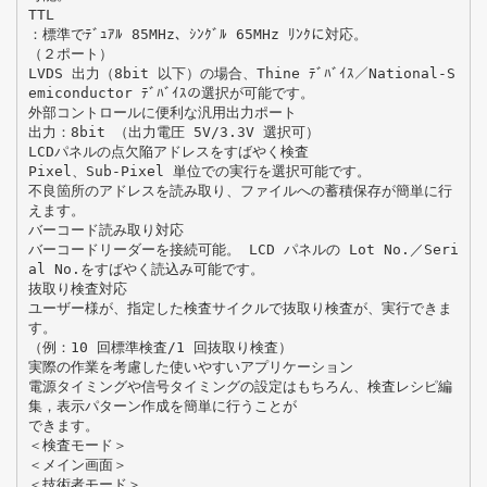
TTL
：標準でﾃﾞｭｱﾙ 85MHz、ｼﾝｸﾞﾙ 65MHz ﾘﾝｸに対応。
（２ポート）
LVDS 出力（8bit 以下）の場合、Thine ﾃﾞﾊﾞｲｽ／National-S
emiconductor ﾃﾞﾊﾞｲｽの選択が可能です。
外部コントロールに便利な汎用出力ポート
出力：8bit （出力電圧 5V/3.3V 選択可）
LCDパネルの点欠陥アドレスをすばやく検査
Pixel、Sub-Pixel 単位での実行を選択可能です。
不良箇所のアドレスを読み取り、ファイルへの蓄積保存が簡単に行
えます。
バーコード読み取り対応
バーコードリーダーを接続可能。 LCD パネルの Lot No.／Seri
al No.をすばやく読込み可能です。
抜取り検査対応
ユーザー様が、指定した検査サイクルで抜取り検査が、実行できま
す。
（例：10 回標準検査/1 回抜取り検査）
実際の作業を考慮した使いやすいアプリケーション
電源タイミングや信号タイミングの設定はもちろん、検査レシピ編
集，表示パターン作成を簡単に行うことが
できます。
＜検査モード＞
＜メイン画面＞
＜技術者モード＞