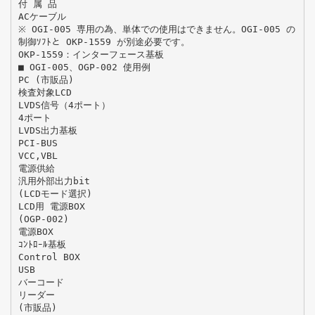
付 属 品
ACケーブル
※ OGI-005 専用の為、単体での使用はできません。OGI-005 の
制御ｿﾌﾄと OKP-1559 が別途必要です。
OKP-1559：インターフェース基板
■ OGI-005、OGP-002 使用例
PC (市販品)
検査対象LCD
LVDS信号（4ポート）
4ポート
LVDS出力基板
PCI-BUS
VCC,VBL
電源供給
汎用外部出力bit
(LCDモード選択)
LCD用 電源BOX
(OGP-002)
電源BOX
ｺﾝﾄﾛｰﾙ基板
Control BOX
USB
バーコード
リーダー
(市販品)