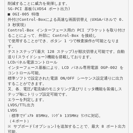
削減することに威力を発揮します。
SG-PCI 基板(LVDS4 ポート出力)
■ OGI-005 特徴
外付けControl-Boxによる高速な画面切替え（UXGAパネルで 0.
3 秒実現）
Control-Box インターフェース用の PCI ブラケットを取り付け
ることによって、外部に Control-Box を接続し
て使用することができ、ボタン 1 つで検査操作が可能となりま
す。
テストステップ(最大 128 ステップ)が順次切替え可能です。自動
送り(スライドショー)機能を搭載しております。
LCDパネル電源コントロール
インターフェース基板により、LCD パネル専用電源 OGP-002 を
コントロール可能。
標準ソフトで設定された電源 ON/OFF シーケンス設定通りに出力
することができます。
又、各、電圧/電流値のモニタリング及びリミッタ機能を装備しス
テップ毎にトリップ設定可能です。
エラーを判定します。
LVDS/TTL出力
LVDS
：標準でﾃﾞｭｱﾙ 85MHz、ｼﾝｸﾞﾙ 135MHz ﾘﾝｸに対応。
（４ポート）
※ サブボード(オプション)を追加することで、最大 8 ポート出力
可能。