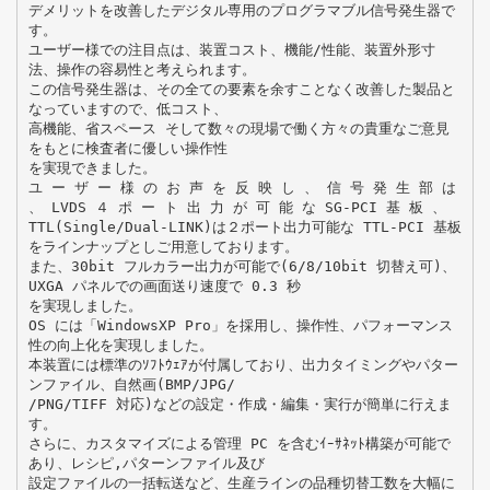
デメリットを改善したデジタル専用のプログラマブル信号発生器で
す。
ユーザー様での注目点は、装置コスト、機能/性能、装置外形寸
法、操作の容易性と考えられます。
この信号発生器は、その全ての要素を余すことなく改善した製品と
なっていますので、低コスト、
高機能、省スペース そして数々の現場で働く方々の貴重なご意見
をもとに検査者に優しい操作性
を実現できました。
ユ ー ザ ー 様 の お 声 を 反 映 し 、 信 号 発 生 部 は
、 LVDS ４ ポ ー ト 出 力 が 可 能 な SG-PCI 基 板 、
TTL(Single/Dual-LINK)は２ポート出力可能な TTL-PCI 基板
をラインナップとしご用意しております。
また、30bit フルカラー出力が可能で(6/8/10bit 切替え可)、
UXGA パネルでの画面送り速度で 0.3 秒
を実現しました。
OS には「WindowsXP Pro」を採用し、操作性、パフォーマンス
性の向上化を実現しました。
本装置には標準のｿﾌﾄｳｪｱが付属しており、出力タイミングやパター
ンファイル、自然画(BMP/JPG/
/PNG/TIFF 対応)などの設定・作成・編集・実行が簡単に行えま
す。
さらに、カスタマイズによる管理 PC を含むｲｰｻﾈｯﾄ構築が可能で
あり、レシピ,パターンファイル及び
設定ファイルの一括転送など、生産ラインの品種切替工数を大幅に