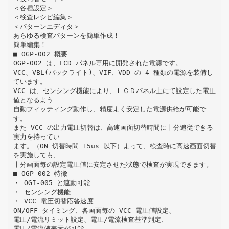
＜各種設定＞
＜検査レシピ編集＞
＜パターンエディタ＞
あらゆる検査パターンを簡単作成！
簡単編集！
■ OGP-002 概要
OGP-002 は、LCD パネル専用に開発された電源です。
VCC、VBL(バックライト)、VIF、VDD の 4 種類の電源を装備し
ています。
VCC は、センシング機能により、ＬＣＤパネル上にて設定した電圧
値となるよう
自動フィッティング動作し、精度よく安定した電源供給が可能で
す。
また VCC の出力電圧切替は、高速画面切替時間に十分追従できる
実力を持ってい
ます。（ON 切替時間 15us 以下）よって、検査時に高速画面切替
を実施しても、
十分画面毎の設定電圧値に安定させた状態で検査が実現できます。
■ OGP-002 特徴
・ OGI-005 と連動可能
・ センシング機能
・ VCC 電圧切替応答速度
ON/OFF タイミング、各画面毎の VCC 電圧値設定、
電圧/電流リミット設定、電圧/電流検査基準判定、
電圧/電流値表示が可能