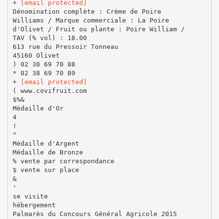
+
[email protected]
Dénomination complète : Crème de Poire
Williams / Marque commerciale : La Poire
d'Olivet / Fruit ou plante : Poire William /
TAV (% vol) : 18.00
613 rue du Pressoir Tonneau
45160 Olivet
) 02 38 69 70 88
* 02 38 69 70 89
+
[email protected]
( www.covifruit.com
$%&
Médaille d'Or
4
!
"
Médaille d'Argent
Médaille de Bronze
% vente par correspondance
$ vente sur place
&
'
se visite
hébergement
Palmarès du Concours Général Agricole 2015