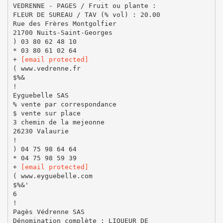
VEDRENNE - PAGES / Fruit ou plante :
FLEUR DE SUREAU / TAV (% vol) : 20.00
Rue des Frères Montgolfier
21700 Nuits-Saint-Georges
) 03 80 62 48 10
* 03 80 61 02 64
+
[email protected]
( www.vedrenne.fr
$%&
!
Eyguebelle SAS
% vente par correspondance
$ vente sur place
3 chemin de la mejeonne
26230 Valaurie
!
) 04 75 98 64 64
* 04 75 98 59 39
+
[email protected]
( www.eyguebelle.com
$%&'
6
!
Pagès Védrenne SAS
Dénomination complète : LIQUEUR DE