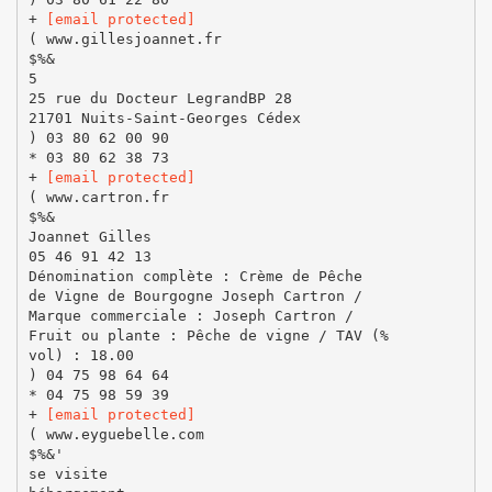
+
[email protected]
( www.gillesjoannet.fr
$%&
5
25 rue du Docteur LegrandBP 28
21701 Nuits-Saint-Georges Cédex
) 03 80 62 00 90
* 03 80 62 38 73
+
[email protected]
( www.cartron.fr
$%&
Joannet Gilles
05 46 91 42 13
Dénomination complète : Crème de Pêche
de Vigne de Bourgogne Joseph Cartron /
Marque commerciale : Joseph Cartron /
Fruit ou plante : Pêche de vigne / TAV (%
vol) : 18.00
) 04 75 98 64 64
* 04 75 98 59 39
+
[email protected]
( www.eyguebelle.com
$%&'
se visite