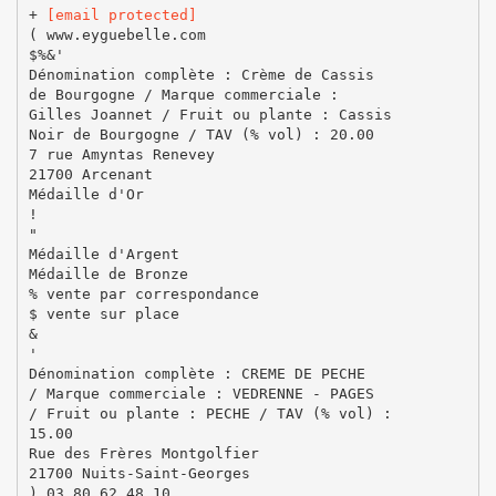
+
[email protected]
( www.eyguebelle.com
$%&'
Dénomination complète : Crème de Cassis
de Bourgogne / Marque commerciale :
Gilles Joannet / Fruit ou plante : Cassis
Noir de Bourgogne / TAV (% vol) : 20.00
7 rue Amyntas Renevey
21700 Arcenant
Médaille d'Or
!
"
Médaille d'Argent
Médaille de Bronze
% vente par correspondance
$ vente sur place
&
'
Dénomination complète : CREME DE PECHE
/ Marque commerciale : VEDRENNE - PAGES
/ Fruit ou plante : PECHE / TAV (% vol) :
15.00
Rue des Frères Montgolfier
21700 Nuits-Saint-Georges
) 03 80 62 48 10