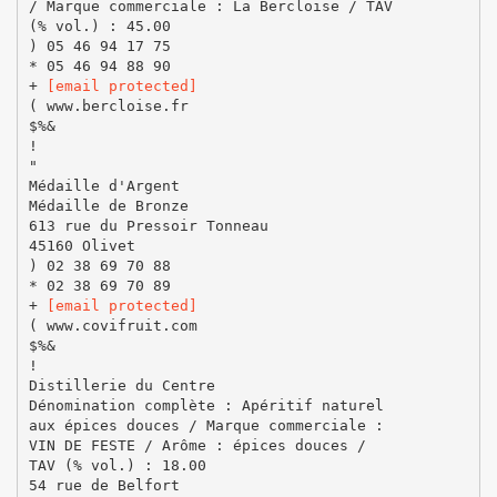
/ Marque commerciale : La Bercloise / TAV
(% vol.) : 45.00
) 05 46 94 17 75
* 05 46 94 88 90
+
[email protected]
( www.bercloise.fr
$%&
!
"
Médaille d'Argent
Médaille de Bronze
613 rue du Pressoir Tonneau
45160 Olivet
) 02 38 69 70 88
* 02 38 69 70 89
+
[email protected]
( www.covifruit.com
$%&
!
Distillerie du Centre
Dénomination complète : Apéritif naturel
aux épices douces / Marque commerciale :
VIN DE FESTE / Arôme : épices douces /
TAV (% vol.) : 18.00
54 rue de Belfort