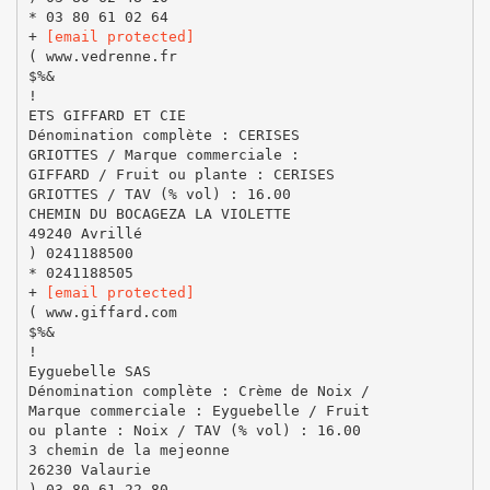
* 03 80 61 02 64
+
[email protected]
( www.vedrenne.fr
$%&
!
ETS GIFFARD ET CIE
Dénomination complète : CERISES
GRIOTTES / Marque commerciale :
GIFFARD / Fruit ou plante : CERISES
GRIOTTES / TAV (% vol) : 16.00
CHEMIN DU BOCAGEZA LA VIOLETTE
49240 Avrillé
) 0241188500
* 0241188505
+
[email protected]
( www.giffard.com
$%&
!
Eyguebelle SAS
Dénomination complète : Crème de Noix /
Marque commerciale : Eyguebelle / Fruit
ou plante : Noix / TAV (% vol) : 16.00
3 chemin de la mejeonne
26230 Valaurie
) 03 80 61 22 80