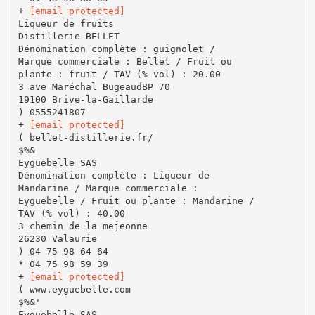
+
[email protected]
Liqueur de fruits
Distillerie BELLET
Dénomination complète : guignolet /
Marque commerciale : Bellet / Fruit ou
plante : fruit / TAV (% vol) : 20.00
3 ave Maréchal BugeaudBP 70
19100 Brive-la-Gaillarde
) 0555241807
+
[email protected]
( bellet-distillerie.fr/
$%&
Eyguebelle SAS
Dénomination complète : Liqueur de
Mandarine / Marque commerciale :
Eyguebelle / Fruit ou plante : Mandarine /
TAV (% vol) : 40.00
3 chemin de la mejeonne
26230 Valaurie
) 04 75 98 64 64
* 04 75 98 59 39
+
[email protected]
( www.eyguebelle.com
$%&'
Eyguebelle SAS