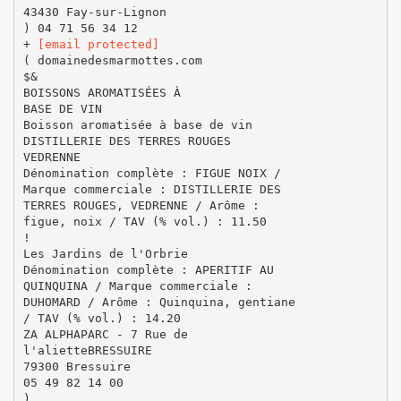
43430 Fay-sur-Lignon
) 04 71 56 34 12
+
[email protected]
( domainedesmarmottes.com
$&
BOISSONS AROMATISÉES À
BASE DE VIN
Boisson aromatisée à base de vin
DISTILLERIE DES TERRES ROUGES
VEDRENNE
Dénomination complète : FIGUE NOIX /
Marque commerciale : DISTILLERIE DES
TERRES ROUGES, VEDRENNE / Arôme :
figue, noix / TAV (% vol.) : 11.50
!
Les Jardins de l'Orbrie
Dénomination complète : APERITIF AU
QUINQUINA / Marque commerciale :
DUHOMARD / Arôme : Quinquina, gentiane
/ TAV (% vol.) : 14.20
ZA ALPHAPARC - 7 Rue de
l'alietteBRESSUIRE
79300 Bressuire
05 49 82 14 00
)