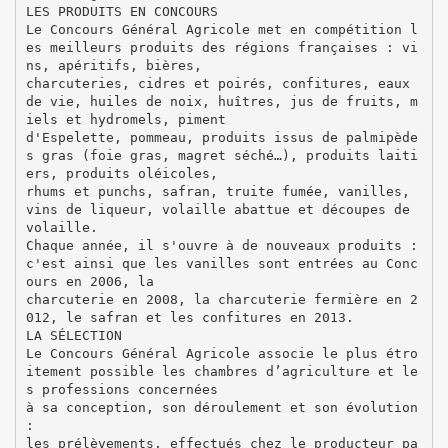
LES PRODUITS EN CONCOURS
Le Concours Général Agricole met en compétition l
es meilleurs produits des régions françaises : vi
ns, apéritifs, bières,
charcuteries, cidres et poirés, confitures, eaux
de vie, huiles de noix, huîtres, jus de fruits, m
iels et hydromels, piment
d'Espelette, pommeau, produits issus de palmipède
s gras (foie gras, magret séché…), produits laiti
ers, produits oléicoles,
rhums et punchs, safran, truite fumée, vanilles,
vins de liqueur, volaille abattue et découpes de
volaille.
Chaque année, il s'ouvre à de nouveaux produits :
c'est ainsi que les vanilles sont entrées au Conc
ours en 2006, la
charcuterie en 2008, la charcuterie fermière en 2
012, le safran et les confitures en 2013.
LA SÉLECTION
Le Concours Général Agricole associe le plus étro
itement possible les chambres d’agriculture et le
s professions concernées
à sa conception, son déroulement et son évolution
:
les prélèvements, effectués chez le producteur pa