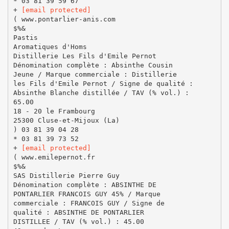
* 03 81 39 59 67
+
[email protected]
( www.pontarlier-anis.com
$%&
Pastis
Aromatiques d'Homs
Distillerie Les Fils d'Emile Pernot
Dénomination complète : Absinthe Cousin
Jeune / Marque commerciale : Distillerie
les Fils d'Emile Pernot / Signe de qualité :
Absinthe Blanche distillée / TAV (% vol.) :
65.00
18 - 20 le Frambourg
25300 Cluse-et-Mijoux (La)
) 03 81 39 04 28
* 03 81 39 73 52
+
[email protected]
( www.emilepernot.fr
$%&
SAS Distillerie Pierre Guy
Dénomination complète : ABSINTHE DE
PONTARLIER FRANCOIS GUY 45% / Marque
commerciale : FRANCOIS GUY / Signe de
qualité : ABSINTHE DE PONTARLIER
DISTILLEE / TAV (% vol.) : 45.00