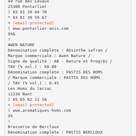
49 rue des Lavaux
25300 Pontarlier
) 03 81 39 04 70
* 03 81 39 59 67
+
[email protected]
( www.pontarlier-anis.com
$%&
!
AWEN NATURE
Dénomination complète : Absinthe safran /
Marque commerciale : Awen Nature /
Signe de qualité : AB - Nature et Progrès /
TAV (% vol.) : 60.00
Dénomination complète : PASTIS DES HOMS
/ Marque commerciale : PASTIS DES HOMS
/ TAV (% vol.) : 0.45
Les Homs du larzac
12230 Nant
) 05 65 62 22 56
+
[email protected]
( www.aromatiques-homs.com
$%
!
Brasserie de Bercloux
Dénomination complète : PASTIS BERCLOUX