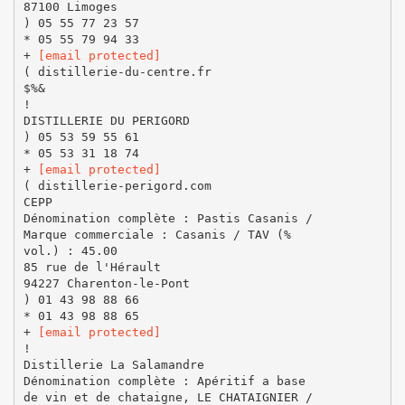
87100 Limoges
) 05 55 77 23 57
* 05 55 79 94 33
+
[email protected]
( distillerie-du-centre.fr
$%&
!
DISTILLERIE DU PERIGORD
) 05 53 59 55 61
* 05 53 31 18 74
+
[email protected]
( distillerie-perigord.com
CEPP
Dénomination complète : Pastis Casanis /
Marque commerciale : Casanis / TAV (%
vol.) : 45.00
85 rue de l'Hérault
94227 Charenton-le-Pont
) 01 43 98 88 66
* 01 43 98 88 65
+
[email protected]
!
Distillerie La Salamandre
Dénomination complète : Apéritif a base
de vin et de chataigne, LE CHATAIGNIER /