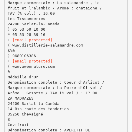
Marque commerciale : La salamandre , le
fruit et l'alambic / Arôme : chataigne /
TAV (% vol.) : 16.00
Les Tissanderies
24200 Sarlat-la-Canéda
) 05 53 59 10 00
* 05 53 28 39 16
+
[email protected]
( www.distillerie-salamandre.com
$%&
) 0680106386
+
[email protected]
( www.awennature.com
%
Médaille d'Or
Dénomination complète : Coeur d'Arlicot /
Marque commerciale : La Poire d'Olivet /
Arôme : Griotte / TAV (% vol.) : 17.00
ZA MADRAZES
24200 Sarlat-la-Canéda
14 Bis route des fonderies
35250 Chevaigné
3
Covifruit
Dénomination complète : APERITIF DE