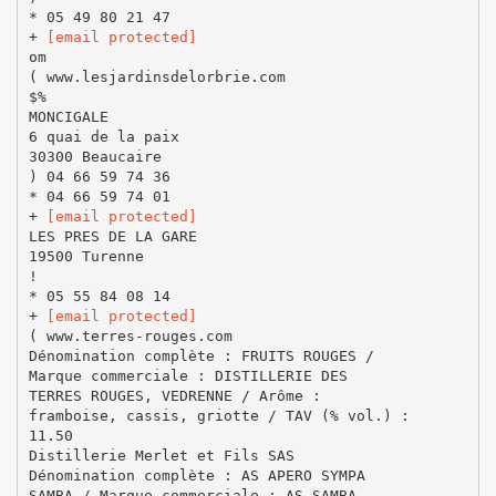
* 05 49 80 21 47
+
[email protected]
om
( www.lesjardinsdelorbrie.com
$%
MONCIGALE
6 quai de la paix
30300 Beaucaire
) 04 66 59 74 36
* 04 66 59 74 01
+
[email protected]
LES PRES DE LA GARE
19500 Turenne
!
* 05 55 84 08 14
+
[email protected]
( www.terres-rouges.com
Dénomination complète : FRUITS ROUGES /
Marque commerciale : DISTILLERIE DES
TERRES ROUGES, VEDRENNE / Arôme :
framboise, cassis, griotte / TAV (% vol.) :
11.50
Distillerie Merlet et Fils SAS
Dénomination complète : AS APERO SYMPA
SAMBA / Marque commerciale : AS SAMBA