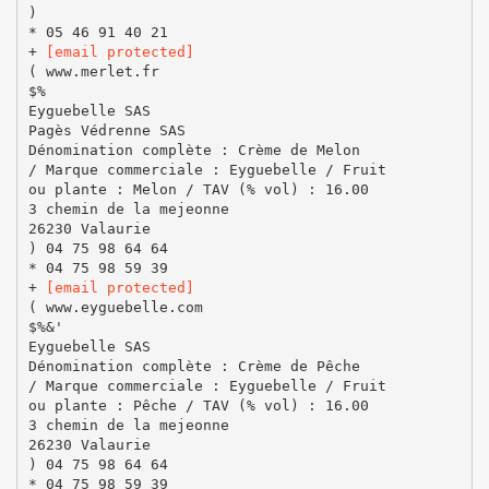
)
* 05 46 91 40 21
+
[email protected]
( www.merlet.fr
$%
Eyguebelle SAS
Pagès Védrenne SAS
Dénomination complète : Crème de Melon
/ Marque commerciale : Eyguebelle / Fruit
ou plante : Melon / TAV (% vol) : 16.00
3 chemin de la mejeonne
26230 Valaurie
) 04 75 98 64 64
* 04 75 98 59 39
+
[email protected]
( www.eyguebelle.com
$%&'
Eyguebelle SAS
Dénomination complète : Crème de Pêche
/ Marque commerciale : Eyguebelle / Fruit
ou plante : Pêche / TAV (% vol) : 16.00
3 chemin de la mejeonne
26230 Valaurie
) 04 75 98 64 64
* 04 75 98 59 39