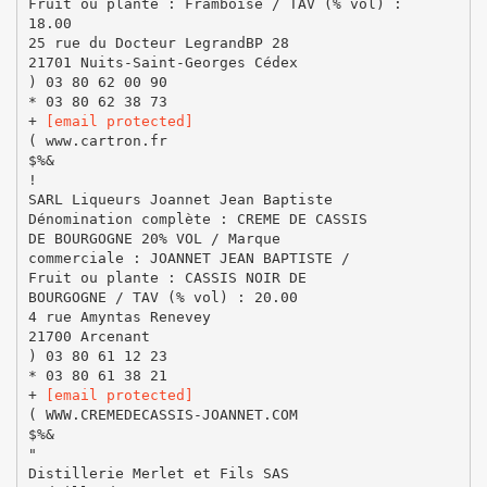
Fruit ou plante : Framboise / TAV (% vol) :
18.00
25 rue du Docteur LegrandBP 28
21701 Nuits-Saint-Georges Cédex
) 03 80 62 00 90
* 03 80 62 38 73
+
[email protected]
( www.cartron.fr
$%&
!
SARL Liqueurs Joannet Jean Baptiste
Dénomination complète : CREME DE CASSIS
DE BOURGOGNE 20% VOL / Marque
commerciale : JOANNET JEAN BAPTISTE /
Fruit ou plante : CASSIS NOIR DE
BOURGOGNE / TAV (% vol) : 20.00
4 rue Amyntas Renevey
21700 Arcenant
) 03 80 61 12 23
* 03 80 61 38 21
+
[email protected]
( WWW.CREMEDECASSIS-JOANNET.COM
$%&
"
Distillerie Merlet et Fils SAS