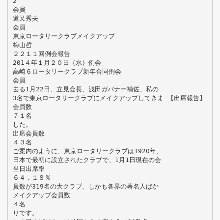
2
会員
道又秀夫
会員
東京ロータリークラブメイクアップ
梅山哲
２２１１回例会報告
201４年１月２０日（水）例会
高崎６ロータリークラブ新年合同例会
会員
去る1月22日、立見会長、浅田ガバナー補佐、私の
3名で東京ロータリークラブにメイクアップしてきま 【出席報告】
会員数
７１名
した。
出席会員数
４３名
ご案内のように、東京ロータリークラブは1920年、
日本で最初に設立されたクラブで、1月1日現在の会
当日出席率
６４．１８％
員数が319名の大クラブ、しかも各界の著名人ばか
メイクアップ会員数
４名
りです。