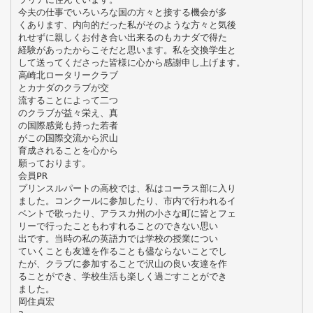
今夫の仕事でいろいろな国の方々と接する機会が多
くあります、内向的だった私がそのような方々と気後
れせずに親しくお付き合い出来るのもカナダで得た
経験があったからこそだと思います。私を交換学生と
して送ってくださった皆様に心から感謝申し上げます。
高崎北ロータリークラブ
とカナダのクラブが交
流することによって二つ
のクラブが益々栄え、真
の国際感覚も持った若者
がこの国際交流から沢山
育成されることを心から
願っております。
会員PR
プリンスルパートの高校では、私はコーラス部に入り
ました。コンクールに参加したり、市内で行われるイ
ベントで歌ったり、アラスカ州の小さな町に皆とフェ
リーで行ったこともわすれることのできない思い
出です。当時の私の英語力では学校の授業につい
ていくことも友達を作ることも儘ならないことでし
たが、クラブに参加することで沢山の良い友達を作
ることができ、学校生活も楽しく過ごすことができ
ました。
岡住貞宏