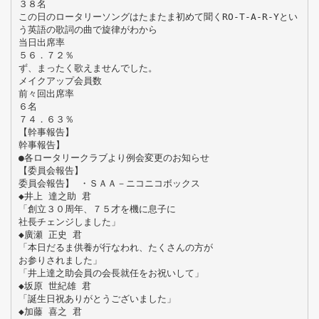
３８名
この日のロータリーソングはたまたま初めて聞くRO-T-A-R-Yとい
う英語の歌詞の曲で旋律がわから
当日出席率
５６．７２％
ず、まったく歌えませんでした。
メイクアップ会員数
前々回出席率
６名
７４．６３％
【幹事報告】
幹事報告】
●各ロータリークラブより例会変更のお知らせ
【委員会報告】
委員会報告】 ・ＳＡＡ－ニコニコボックス
◆井上 達之助 君
「創立３０周年、７５才を機に息子に
社長チェンジしました」
◆廣瀬 正史 君
「本日だるま供養が行なわれ、たくさんの方が
お参りされました」
「井上達之助会員の会長就任をお祝いして」
◆坂原 世紀雄 君
「誕生日祝ありがとうございました」
◆加藤 喜之 君