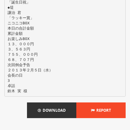
「誕生日祝」
◆堤
謙治 君
「ラッキー賞」
ニコニコBOX
本日の合計金額
累計金額
お楽しみBOX
１３、０００円
３、５６３円
７５５、０００円
６８、７０７円
次回例会予告
２０１３年２月５日（水）
会長の日
3
卓話
DOWNLOAD
REPORT