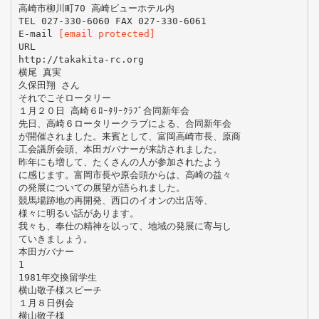
高崎市柳川町70 高崎ビューホテル内
TEL 027-330-6060 FAX 027-330-6061
E-mail
[email protected]
URL
http://takakita-rc.org
横尾 真実
久保田翔 さん
それでこそロータリー
１月２０日 高崎６ﾛｰﾀﾘｰｸﾗﾌﾞ合同新年会
先日、高崎６ロータリークラブによる、合同新年会
が開催されました。来賓として、富岡高崎市長、原商
工会議所会頭、本田ガバナーが来訪されました。
昨年にも増して、たくさんの人が参加されたよう
に感じます。富岡市長や原会頭からは、高崎の益々
の発展についての展望が語られました。
競馬場跡地の再開発、西口のイオンの出店等、
様々に明るい話があります。
我々も、奉仕の精神を以って、地域の発展に寄与し
ていきましょう。
本田ガバナー
1
1981年交換留学生
横山敬子様スピーチ
１月８日例会
横山敬子様