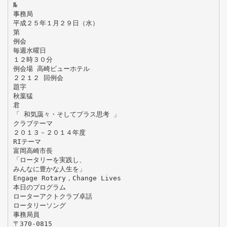
№
事務局
平成２５年１月２９日（水）
第
例会
毎週水曜日
１２時３０分
例会場 高崎ビューホテル
２２１２ 回例会
題字
秋葉猛
君
「 和気藹々・そしてプラス思考 」
クラブテーマ
２０１３－２０１４年度
RIテーマ
富岡高崎市長
「ロータリーを実践し、
みんなに豊かな人生を」
Engage Rotary，Change Lives
本日のプログラム
ローターアクトクラブ卓話
ロータリーソング
事務局員
〒370-0815