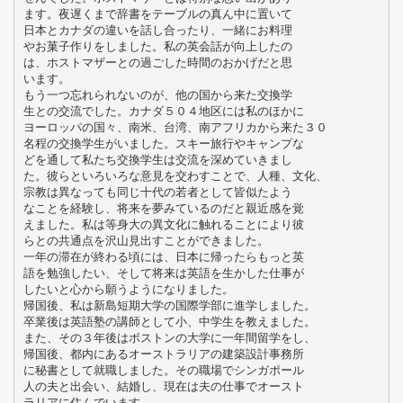
ます。夜遅くまで辞書をテーブルの真ん中に置いて
日本とカナダの違いを話し合ったり、一緒にお料理
やお菓子作りをしました。私の英会話が向上したの
は、ホストマザーとの過ごした時間のおかげだと思
います。
もう一つ忘れられないのが、他の国から来た交換学
生との交流でした。カナダ５０４地区には私のほかに
ヨーロッパの国々、南米、台湾、南アフリカから来た３０
名程の交換学生がいました。スキー旅行やキャンプな
どを通して私たち交換学生は交流を深めていきまし
た。彼らといろいろな意見を交わすことで、人種、文化、
宗教は異なっても同じ十代の若者として皆似たよう
なことを経験し、将来を夢みているのだと親近感を覚
えました。私は等身大の異文化に触れることにより彼
らとの共通点を沢山見出すことができました。
一年の滞在が終わる頃には、日本に帰ったらもっと英
語を勉強したい、そして将来は英語を生かした仕事が
したいと心から願うようになりました。
帰国後、私は新島短期大学の国際学部に進学しました。
卒業後は英語塾の講師として小、中学生を教えました。
また、その３年後はボストンの大学に一年間留学をし、
帰国後、都内にあるオーストラリアの建築設計事務所
に秘書として就職しました。その職場でシンガポール
人の夫と出会い、結婚し、現在は夫の仕事でオースト
ラリアに住んでいます。