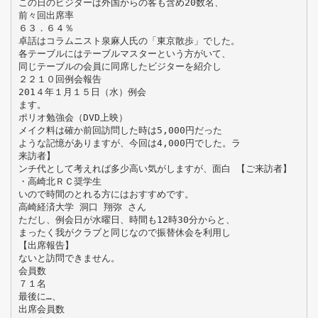
この日のビジターは外国からの客も含め20数名、
前々回出席率
６３．６４％
卓話はコラムニスト泉麻人氏の「東京散歩」でした。
各テーブルにはテーブルマスターという方がいて、
同じテーブルの会員に同席したビジターを紹介し
２２１０回例会報告
201４年１月１５日（水）例会
ます。
ポリオ勉強会（DVD上映）
メイク料は確か前回訪問した時は5,000円だった
ような記憶がありますが、今回は4,000円でした。ラ
来訪者】
ンチ代として考えれば多少高い気がしますが、面白 【ご来訪者】
・高崎北ＲＣ奨学生
いので時間のとれる方にはおすすめです。
高崎経済大学 洞口 翔弥 さん
ただし、例会日が水曜日、時間も12時30分からと、
まったく我がクラブと同じなので振替休会を利用し
【出席報告】
ないと訪問できません。
会員数
７１名
最後に…、
出席会員数