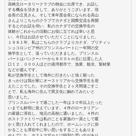
高崎北ロータリークラブの例会に出席でき、お話し
する機会を頂きまして、ありがとうございます。現
会長の立見さん、そして来年度会長になられる高山
さんよりこちらのクラブでカナダと国際交流を再開
するとのお話を伺い、私のカナダでの交換学生の
体験がこれからの活動にお役に立てれば幸いと思
い、今日はお話させていただくことになりました。
１９８１年、私はこちらのクラブよりカナダ、ブリティッ
シュコロンビア州のプリンスルパートに一年間の交
換学生として、送っていただきました。プリンスル
パートはバンクーバーから８００ｋｍ北に位置した人
口１２，０００人ほどの港湾都市で、漁業、観光、製材業
などが盛んです。
私が交換学生として海外に行きたいと強く願った
きっかけは我が家にオーストリアから交換学生を迎
えたことでした。その交換学生と２ヶ月間過ごすこ
とで、私も海外に住んで異文化に触れてみたいと
思いました。
プリンスルパートで過ごした一年は３０年以上たった
いまでも鮮明に覚えています。４件のロータリアン
の家庭に滞在し、地元の高校に通いました。４件の
ホストファミリーは私のことを家族の一員として暖
かく受け入れてくれましたので、ホームシックに掛
かることも滞在中に辛い思いをすることもありま
せんでした。ホストマザーとは特別な思い出があり