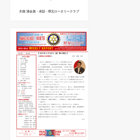
木畑 清会員・卓話 - 堺北ロータリークラブ