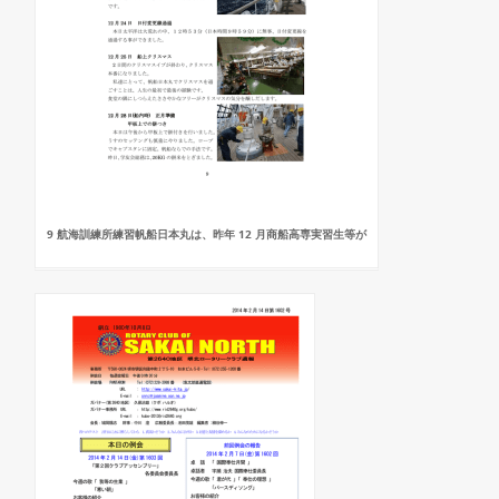
9 航海訓練所練習帆船日本丸は、昨年 12 月商船高専実習生等が