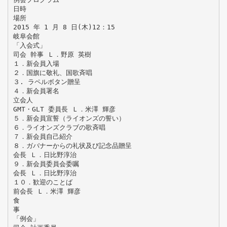
日時
場所
2015 年 1 月 8 日(木)12：15
岐阜会館
「入会式」
司会 幹事 Ｌ．野原 英樹
１．新会員入場
２．国旗に敬礼、国歌斉唱
３. ラペルボタン贈呈
４．新会員署名
立会人
GMT・GLT 委員長 Ｌ．米澤 輝彦
５．新会員宣誓（ライオンズの誓い）
６．ライオンズクラブの歌斉唱
７．新会員自己紹介
８．ガバナーからの礼状及び記念品贈呈
会長 Ｌ．日比野淳治
９．新会員委員会委嘱
会長 Ｌ．日比野淳治
１０．歓迎のことば
前会長 Ｌ．米澤 輝彦
食
事
「例会」