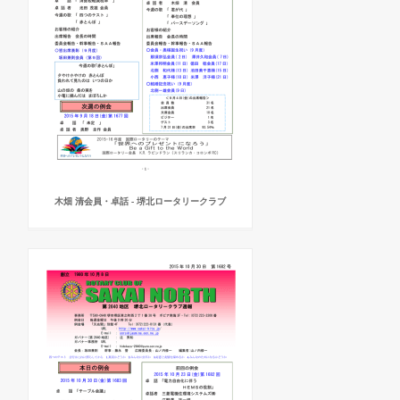
木畑 清会員・卓話 - 堺北ロータリークラブ