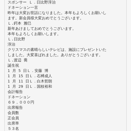
スポンサー Ｌ．日比野淳治
ドネーション一言
昨年は大変お世話になりました。本年もよろしくお願いし
ます。新会員様大変おめでとうございます。
Ｌ.鍔本 雅巳
新年あけましておめでとうございます。
本年もよろしくお願いします。
Ｌ.日比野
淳治
クリスマスの素晴らしいテレビは、施設にプレゼントいた
しました。大変喜ばれました。ありがとうございます。
Ｌ.渡辺 喬
誕生祝
1 月 5 日Ｌ．安藤 博
1 月 15 日Ｌ．石榑成人
1 月 11 日Ｌ．白木哲朗
1 月 29 日Ｌ．国枝裕和
会計報告
ドネーション
６９，０００円
出席報告
会員数
正会員
出席率
５３名