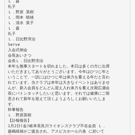
Ｌ．森
礼子
Ｌ．野原 英樹
Ｌ．岡本 晴雄
Ｌ．清水 英子
Ｌ．森
礼子
Ｌ．日比野淳治
Serve
入会式例会
会長あいさつ
会長Ｌ．日比野淳治
本年も無事スタートを切れました。本日は多くの方に出席
いただきましてありがとうございます。今年はひつじ年と
いうことで、一説にはひつじ年は体力を蓄える年だと言わ
れています。当クラブは本年は大きなイベントはありませ
んが、新入会員をどんどん迎え入れ体力を蓄え次期広瀬会
長にバトンタッチしたいと思います。それでは健康にご留
意されて新年を迎えて頂くようよろしくお願いいたしま
す。
幹事報告
Ｌ．野原英樹
【訃報報告】
1月2日(金)岐阜長良川ライオンズクラブ不在会員 Ｌ．
森嶋靖雄がご逝去され、アスピカホール六条 に於いて