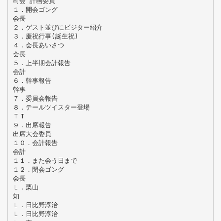
司会 計画委員
１．開会ゴング
会長
２．ゲスト並びにビジター紹介
３．慶祝行事(誕生祝)
４．会長あいさつ
会長
５．上半期会計報告
会計
６．幹事報告
幹事
７．委員会報告
８．テールツイスター登場
ＴＴ
９．出席報告
出席大会委員
１０．会計報告
会計
１１．また会う日まで
１２．閉会ゴング
会長
Ｌ．栗山
知
Ｌ．日比野淳治
Ｌ．日比野淳治