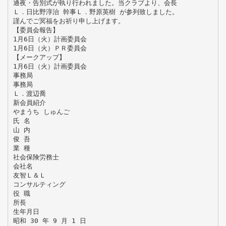
通夜・告別式が執り行われました。当クラブより、会長
Ｌ．日比野淳治 幹事Ｌ．野原英樹 が参列致しました。
謹んでご冥福をお祈り申し上げます。
【委員会報告】
1月6日（火）計画委員会
1月6日（火）ＰＲ委員会
【メークアップ】
1月6日（火）計画委員会
事務局
事務局
Ｌ．渡辺喬
新会員紹介
やまうち しゅんご
氏 名
山 内
俊 吾
業 種
社会保険労務士
会社名
友智Ｌ＆Ｌ
コンサルティング
役 職
所長
生年月日
昭和 30 年 9 月 1 日