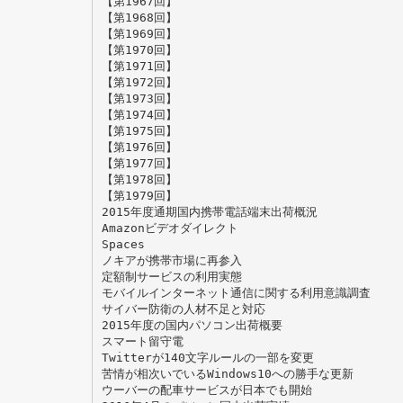
【第1967回】
【第1968回】
【第1969回】
【第1970回】
【第1971回】
【第1972回】
【第1973回】
【第1974回】
【第1975回】
【第1976回】
【第1977回】
【第1978回】
【第1979回】
2015年度通期国内携帯電話端末出荷概況
Amazonビデオダイレクト
Spaces
ノキアが携帯市場に再参入
定額制サービスの利用実態
モバイルインターネット通信に関する利用意識調査
サイバー防衛の人材不足と対応
2015年度の国内パソコン出荷概要
スマート留守電
Twitterが140文字ルールの一部を変更
苦情が相次いでいるWindows10への勝手な更新
ウーバーの配車サービスが日本でも開始