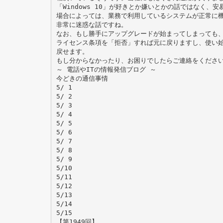
「Windows 10」が好きとか嫌いとかの話ではなく、
場合によっては、業務で利用しているシステムが正常に
非常に迷惑な話ですね。
なお、もし勝手にアップグレードが始まってしまっても
ライセンス条項を「拒否」すれば元に戻りますし、使い始
戻せます。
もし分からなかったり、お困りでしたらご連絡をくださ
～ 電話やITの情報発信ブログ ～
今どきの通信事情
5/ 1
5/ 2
5/ 3
5/ 4
5/ 5
5/ 6
5/ 7
5/ 8
5/ 9
5/10
5/11
5/12
5/13
5/14
5/15
【第1949回】