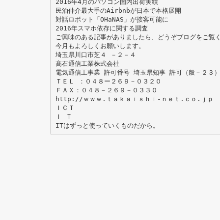
2016年4月のパソコン国内出荷実績
民泊仲介最大手のAirbnbが日本で本格展開
対話ロボット「OHaNAS」が接客可能に
2016年スマホ依存に関する調査
ご興味のある記事がありましたら、どうぞブログをご覧
今月もよろしくお願いします。
埼玉県川口市芝４ －２－４
髙石通信工業株式会社
電気通信工事業 許可番号 埼玉県知事 許可（般－２３
ＴＥＬ ：０４８ー２６９－０３２０
ＦＡＸ：０４８－２６９－０３３０
http://ｗｗｗ.ｔａｋａｉｓｈｉ-ｎｅｔ.ｃｏ.ｊｐ
ＩＣＴ
Ｉ Ｔ