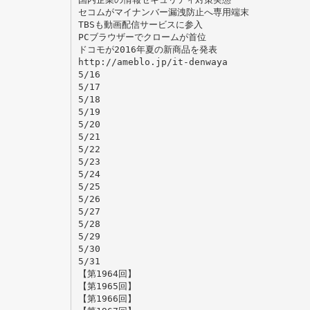
セコムがマイナンバー漏洩防止へ専用端末
TBSも動画配信サービスに参入
PCブラウザーでクロームが首位
ドコモが2016年夏の新商品を発表
http://ameblo.jp/it-denwaya
5/16
5/17
5/18
5/19
5/20
5/21
5/22
5/23
5/24
5/25
5/26
5/27
5/28
5/29
5/30
5/31
【第1964回】
【第1965回】
【第1966回】