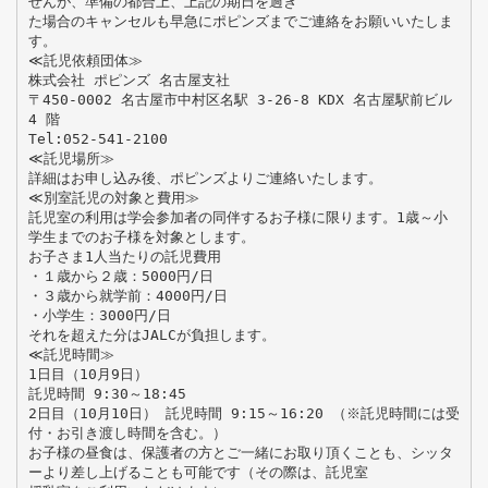
せんが、準備の都合上、上記の期日を過ぎ
た場合のキャンセルも早急にポピンズまでご連絡をお願いいたしま
す。
≪託児依頼団体≫
株式会社 ポピンズ 名古屋支社
〒450-0002 名古屋市中村区名駅 3-26‐8 KDX 名古屋駅前ビル
4 階
Tel:052-541-2100
≪託児場所≫
詳細はお申し込み後、ポピンズよりご連絡いたします。
≪別室託児の対象と費用≫
託児室の利用は学会参加者の同伴するお子様に限ります。1歳～小
学生までのお子様を対象とします。
お子さま1人当たりの託児費用
・１歳から２歳：5000円/日
・３歳から就学前：4000円/日
・小学生：3000円/日
それを超えた分はJALCが負担します。
≪託児時間≫
1日目（10月9日）
託児時間 9:30～18:45
2日目（10月10日） 託児時間 9:15～16:20 （※託児時間には受
付・お引き渡し時間を含む。）
お子様の昼食は、保護者の方とご一緒にお取り頂くことも、シッタ
ーより差し上げることも可能です（その際は、託児室