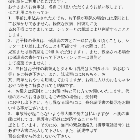
授乳室をご利用いただけます）。
お子さまのお食事は、各自ご用意いただくようお願い致します。
≪ご利用にあたって≫
1. 事前に申込みされた方でも、お子様が病気の場合には原則とし
てお預かりできません。軽微な疾病、回復期にあ
るお子様につきましては、シッターとの相談により判断することと
します。
2. お子様の昼食は、保護者の方とご一緒にお取り頂くことも、シ
ッターより差し上げることも可能です（その際は、託
児室または授乳室をご利用いただけます）。また、投薬される場合
は保護者の責任で行って下さい（シッターは原則と
して投薬できません）。
3. 当日はお子様の着替えとタオル（乳児は大判タオル、紙おむつ
等）をご持参下さい。また、託児室にはおもちゃ、お
茶、簡単なおやつを用意しておりますが、お気に入りのおもちゃや
おやつ等をご持参されても結構です。
4. お迎えは原則としてお預け時と同じ方でお願いいたします。代
理の方へのお引き渡しをご希望の場合は、受付時
にお申し出下さい。もし異なる場合には、身分証明書の提示をお願
いする事がございます。
5. 事故等が起こらないよう最大限の努力は払いますが、不測の事
態に対しては、保護者が迅速に対応することを前
提としています。そのため、当日の緊急連絡先（携帯電話番号）は
必ず申込書に記入して下さい。また、託児中は学
習会会場から外出しないで下さい。