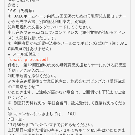
定員：
10名（先着順）
① JALCホームページ内第12回医師のための母乳育児支援セミナー
から託児申込書、別室託児利用案内、別室託
児利用規約の文書をダウンロードしてください。
申し込みフォームにはパソコンアドレス（添付文書の読めるアドレ
ス）の記載お願いたします。
② 利用者様から託児申込書をメールにてポピンズに送付（注：JAL
C事務局ではありません）
[email protected]
件名に「第12回医師のための母乳育児支援セミナーにおける託児室
予約」とご記入の上、
利用申込書を添付ください。
※お申込み受領後３営業日以内に、株式会社ポピンズより受領確認
のご連絡をさせて
いただきます。ご連絡が届かない場合は、ご面倒でも下記までご連
絡ください
③ 別室託児料お支払 学習会当日、託児受付にて直接お支払くださ
い。
④ キャンセルにつきましては、 10月
7日（金）
17時30分までにポピンズまでお知らせください。
上記期日を過ぎた場合のキャンセルでもキャンセル料はいただきま