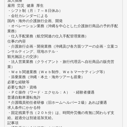
加入保険
雇用 労災 健康 厚生
・シフト制（月：７～８日休み）
・会社カレンダーによる
国内・海外の介護旅行企画、開発
・オペレーション業務（沖縄を中心とした介護旅行商品の予約手配
業務）
・仕入手配業務（航空関連の仕入手配管理業務）
仕事の内容
・介護旅行企画・開発業務（沖縄及び各方面ツアーの企画・立案コ
ンサルティング、現地ホテル・
観光施設との交渉）
・法人営業業務（クライアント・旅行代理店へ自社商品の販売営
業）
・Ｗｅｂ関連業務（Ｗｅｂ制作、Ｗｅｂマーケティング等）
・添乗業務（沖縄・本土・海外ツアーも搭乗）
必要な経験等
必要な免許・資格
・ＰＣ操作（ワード・エクセル：Ａ） ・経験者優遇
普通自動車運転免許
＊介護職員初任者研修（旧ホームヘルパー２級）あれば優遇
求人条件にかかる特
・固定残業手当（２０ｈ分）は、時間外労働の有無に関わらず支
給。超過分は別途追加支給。
記事項