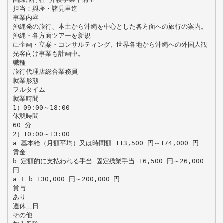
担当：與座・諸見里迄
事業内容
沖縄発の旅行、本土から沖縄を中心とした各方面への旅行の案内。
沖縄・各方面ツアーを新規
に企画・立案・コンサルティング。世界各地から沖縄への外国人観
光客向け事業も計画中。
職種
旅行代理店総合業務員
就業形態
フルタイム
就業時間
1）09:00～18:00
休憩時間
60 分
2）10:00～13:00
a 基本給（月額平均）又は時間額 113,500 円～174,000 円
賃金
b 定額的に支払われる手当 固定残業手当 16,500 円～26,000
円
a + b 130,000 円～200,000 円
賞与
あり
週休二日
その他