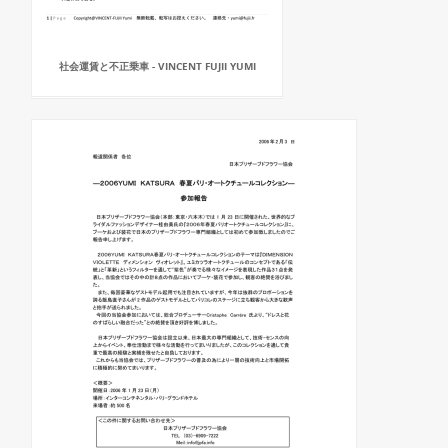
社会運賃と不正乗車 - VINCENT FUJII YUMI