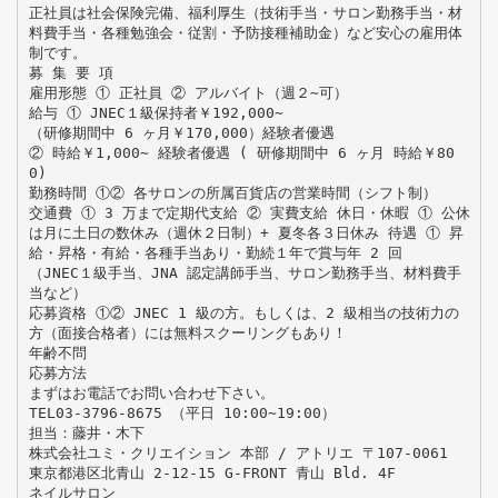
正社員は社会保険完備、福利厚生（技術手当・サロン勤務手当・材
料費手当・各種勉強会・従割・予防接種補助金）など安心の雇用体
制です。
募 集 要 項
雇用形態 ① 正社員 ② アルバイト（週２∼可）
給与 ① JNEC１級保持者￥192,000∼
（研修期間中 6 ヶ月￥170,000）経験者優遇
② 時給￥1,000∼ 経験者優遇 ( 研修期間中 6 ヶ月 時給￥80
0)
勤務時間 ①② 各サロンの所属百貨店の営業時間（シフト制）
交通費 ① 3 万まで定期代支給 ② 実費支給 休日・休暇 ① 公休
は月に土日の数休み（週休２日制）+ 夏冬各３日休み 待遇 ① 昇
給・昇格・有給・各種手当あり・勤続１年で賞与年 2 回
（JNEC１級手当、JNA 認定講師手当、サロン勤務手当、材料費手
当など）
応募資格 ①② JNEC 1 級の方。もしくは、2 級相当の技術力の
方（面接合格者）には無料スクーリングもあり！
年齢不問
応募方法
まずはお電話でお問い合わせ下さい。
TEL03-3796-8675 （平日 10:00∼19:00）
担当：藤井・木下
株式会社ユミ・クリエイション 本部 / アトリエ 〒107-0061
東京都港区北青山 2-12-15 G-FRONT 青山 Bld. 4F
ネイルサロン