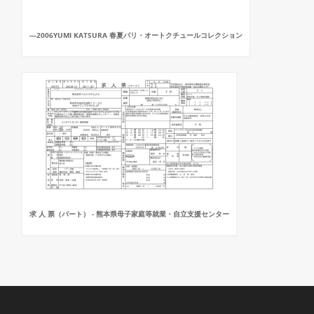
―2006YUMI KATSURA 春夏パリ・オートクチュールコレクション
求 人 票（パート） - 熊本県母子家庭等就業・自立支援センター