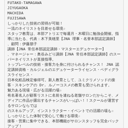
FUTAKO-TAMAGAWA
JIYUGAOKA
MACHIDA
FUJISAWA
しっかりした技術の習得が可能！
一流のネイリストを目差せる環境☆
スタッフ教育は、本部アトリエで毎週月・木曜日に勉強会開催。指
導に当たる、代表：木下美穂里【JNA 理事・名誉本部認定講師】
、顧問：伊藤朋子
講師【JNA 常任本部認定講師・マスターエデュケーター】
、マネージャー：奥谷みどり講師【JNA 常任本部認定講師】のスー
パーネイリストが直接指導。
トップレベルの技術・接客力を身に付けられるチャンス！ JNA 認
定講師資格・カルジェルのエデュケーターライセンス・ペディグラ
スライセンス・
日本化粧品検定修得可。新人教育として、ユミクリメソッドの接
客・スキンケアの Dr. ルノーコスメの教育も受けられます。
魅力ある現場・広がる活躍の場☆
有名著名人が顧客リストに名前を連ねる老舗サロンだからこそ、メ
ディアに作品が露出するチャンスがいっぱい！！スクールが運営す
るサロンならでは
のスキルアップ、インストラクター・イベントでの活躍の場も☆
しっかりとした体制で安心して働ける環境☆
接客・営業に集中できる、本部機能がサロンスタッフを完全バック
アップ！