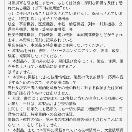
財産損害を引き起こす恐れ、もしくは社会に深刻な影響を及ぼす恐
れのある機器（以下“特定用途”とい
う）に使用されることは意図されていませんし、保証もされていま
せん。特定用途には原子力関連機器、
航空・宇宙機器、医療機器、車載・輸送機器、列車・船舶機器、交
通信号機器、燃焼・爆発制御機器、各
種安全関連機器、昇降機器、電力機器、金融関連機器などが含まれ
ます。本資料に個別に記載されている
場合を除き、本製品を特定用途に使用しないでください。
• 本製品を分解、解析、リバースエンジニアリング、改造、改変、
翻案、複製等しないでください。
• 本製品を、国内外の法令、規則及び命令により、製造、使用、販
売を禁止されている製品に使用すること
はできません。
• 本資料に掲載してある技術情報は、製品の代表的動作・応用を説
明するためのもので、その使用に際して
当社及び第三者の知的財産権その他の権利に対する保証または実施
権の許諾を行うものではありません。
• 別途、書面による契約またはお客様と当社が合意した仕様書がな
い限り、当社は、本製品および技術情報
に関して、明示的にも黙示的にも一切の保証（機能動作の保証、商
品性の保証、特定目的への合致の保証、
情報の正確性の保証、第三者の権利の非侵害保証を含むがこれに限
らない。）をしておりません。
• 本製品、または本資料に掲載されている技術情報を、大量破壊兵