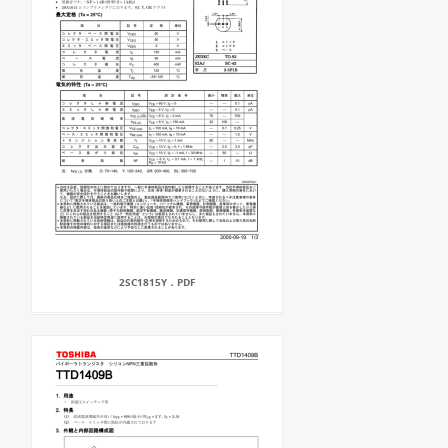
2SC1815Y．PDF