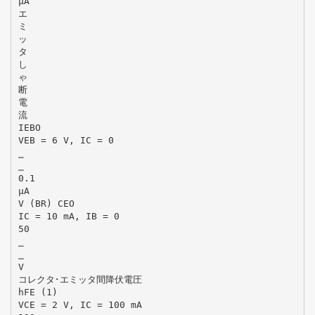
μA
エ
ミ
ッ
タ
し
ゃ
断
電
流
IEBO
VEB = 6 V, IC = 0
⎯
⎯
0.1
μA
V (BR) CEO
IC = 10 mA, IB = 0
50
⎯
⎯
V
コレクタ･エミッタ間降伏電圧
hFE (1)
VCE = 2 V, IC = 100 mA