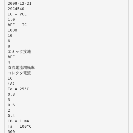
2009-12-21
2SC4540
IC – VCE
1.0
hFE – IC
1000
10
6
8
エミッタ接地
hFE
4
直流電流増幅率
コレクタ電流
IC
(A)
Ta = 25°C
0.8
3
0.6
2
0.4
IB = 1 mA
Ta = 100°C
300