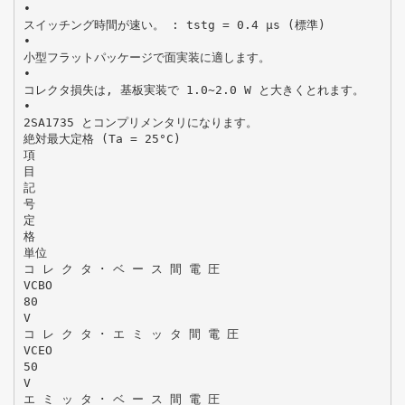
•
スイッチング時間が速い。 : tstg = 0.4 μs (標準)
•
小型フラットパッケージで面実装に適します。
•
コレクタ損失は, 基板実装で 1.0~2.0 W と大きくとれます。
•
2SA1735 とコンプリメンタリになります。
絶対最大定格 (Ta = 25°C)
項
目
記
号
定
格
単位
コ レ ク タ ･ ベ ー ス 間 電 圧
VCBO
80
V
コ レ ク タ ･ エ ミ ッ タ 間 電 圧
VCEO
50
V
エ ミ ッ タ ･ ベ ー ス 間 電 圧