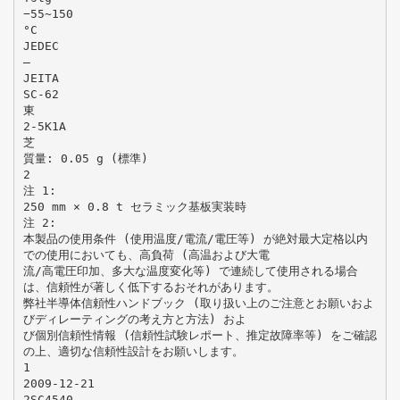
−55~150
°C
JEDEC
―
JEITA
SC-62
東
2-5K1A
芝
質量: 0.05 g (標準)
2
注 1:
250 mm × 0.8 t セラミック基板実装時
注 2:
本製品の使用条件 (使用温度/電流/電圧等) が絶対最大定格以内
での使用においても、高負荷 (高温および大電
流/高電圧印加、多大な温度変化等) で連続して使用される場合
は、信頼性が著しく低下するおそれがあります。
弊社半導体信頼性ハンドブック (取り扱い上のご注意とお願いおよ
びディレーティングの考え方と方法) およ
び個別信頼性情報 (信頼性試験レポート、推定故障率等) をご確認
の上、適切な信頼性設計をお願いします。
1
2009-12-21
2SC4540