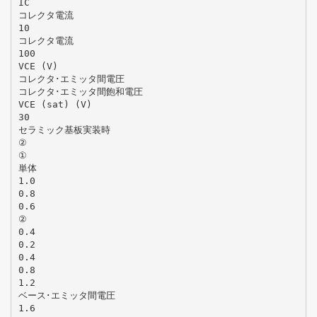
IC
コレクタ電流
10
コレクタ電流
100
VCE (V)
コレクタ･エミッタ間電圧
コレクタ･エミッタ間飽和電圧
VCE (sat) (V)
30
セラミック基板実装時
②
①
単体
1.0
0.8
0.6
②
0.4
0.2
0.4
0.8
1.2
ベース･エミッタ間電圧
1.6