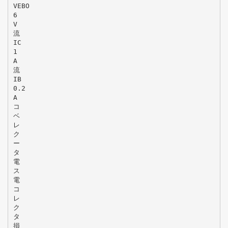
VEBO
6
V
流
IC
1
A
流
IB
0.2
A
コ
ベ
レ
ク
ー
タ
電
ス
電
コ
レ
ク
タ
損