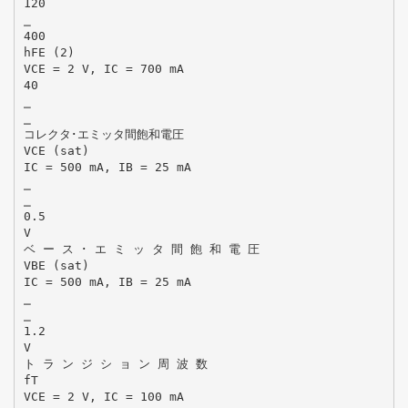
120
⎯
400
hFE (2)
VCE = 2 V, IC = 700 mA
40
⎯
⎯
コレクタ･エミッタ間飽和電圧
VCE (sat)
IC = 500 mA, IB = 25 mA
⎯
⎯
0.5
V
ベ ー ス ･ エ ミ ッ タ 間 飽 和 電 圧
VBE (sat)
IC = 500 mA, IB = 25 mA
⎯
⎯
1.2
V
ト ラ ン ジ シ ョ ン 周 波 数
fT
VCE = 2 V, IC = 100 mA