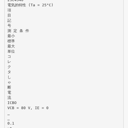
電気的特性 (Ta = 25°C)
項
目
記
号
測 定 条 件
最小
標準
最大
単位
コ
レ
ク
タ
し
ゃ
断
電
流
ICBO
VCB = 80 V, IE = 0
⎯
⎯
0.1