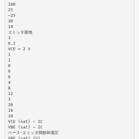
100
25
−25
30
10
エミッタ接地
3
0.2
VCE = 2 V
1
1
0
0
0
4
8
12
3
20
16
10
VCE (sat) – IC
VBE (sat) – IC
ベース･エミッタ間飽和電圧
VBE (sat) (V)