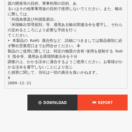
器の開発等の目的、軍事利用の目的、あ
るいはその他軍事用途の目的で使用しないでください。また、輸出
に際しては、
「外国為替及び外国貿易法」、
「米国輸出管理規則」等、適用ある輸出関連法令を遵守し、それら
の定めるところにより必要な手続を行っ
てください。
• 本製品の RoHS 適合性など、詳細につきましては製品個別に必
ず弊社営業窓口までお問合せください。本
製品のご使用に際しては、特定の物質の含有･使用を規制する RoH
S 指令等、適用ある環境関連法令を十分
調査の上、かかる法令に適合するようご使用ください。お客様がか
かる法令を遵守しないことにより生じ
た損害に関して、当社は一切の責任を負いかねます。
4
DOWNLOAD
REPORT