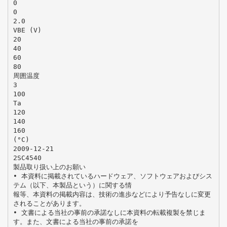
0
0
2.0
VBE (V)
20
40
60
80
周囲温度
3
100
Ta
120
140
160
(°C)
2009-12-21
2SC4540
製品取り扱い上のお願い
• 本資料に掲載されているハードウェア、ソフトウェアおよびシス
テム（以下、本製品という）に関する情
報等、本資料の掲載内容は、技術の進歩などにより予告なしに変更
されることがあります。
• 文書による当社の事前の承諾なしに本資料の転載複製を禁じま
す。また、文書による当社の事前の承諾を