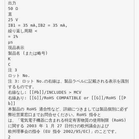
出力
50 Ω
直
25 V
IB1 = 35 mA,IB2 = 35 mA,
繰り返し周期 <
= 1%
μs
現品表示
製品名 (または略号)
K
C
注 3
ロット No.
注 3: ロット No.の右線は、製品ラベルに記載される表示を識別
するものです。
右線なし: [[Pb]]/INCLUDES > MCV
右線あり: [[G]]/RoHS COMPATIBLE or [[G]]/RoHS [[P
b]]
本製品の RoHS 適合性など、詳細につきましては製品個別に必ず
弊社営業窓口までお問合せください。RoHS 指令と
は、「電気電子機器に含まれる特定有害物質の使用制限 (RoHS)
に関する 2003 年 1 月 27 日付けの欧州議会および
欧州理事会の指令 (EU 指令 2002/95/EC)」のことです。
2