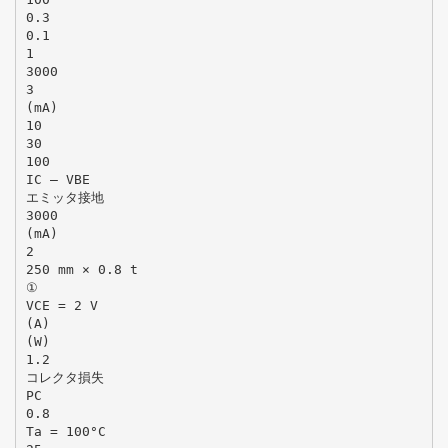
0.3
0.1
1
3000
3
(mA)
10
30
100
IC – VBE
エミッタ接地
3000
(mA)
2
250 mm × 0.8 t
①
VCE = 2 V
(A)
(W)
1.2
コレクタ損失
PC
0.8
Ta = 100°C