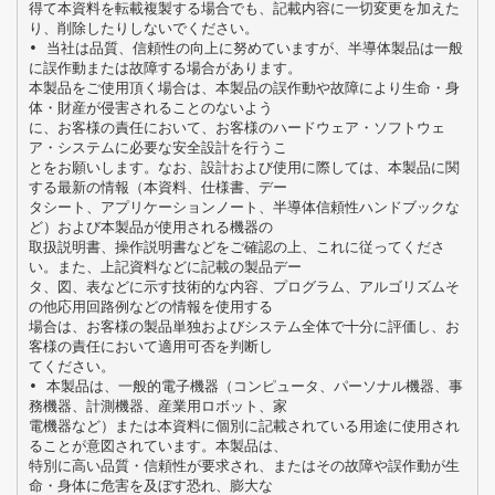
得て本資料を転載複製する場合でも、記載内容に一切変更を加えた
り、削除したりしないでください。
• 当社は品質、信頼性の向上に努めていますが、半導体製品は一般
に誤作動または故障する場合があります。
本製品をご使用頂く場合は、本製品の誤作動や故障により生命・身
体・財産が侵害されることのないよう
に、お客様の責任において、お客様のハードウェア・ソフトウェ
ア・システムに必要な安全設計を行うこ
とをお願いします。なお、設計および使用に際しては、本製品に関
する最新の情報（本資料、仕様書、デー
タシート、アプリケーションノート、半導体信頼性ハンドブックな
ど）および本製品が使用される機器の
取扱説明書、操作説明書などをご確認の上、これに従ってくださ
い。また、上記資料などに記載の製品デー
タ、図、表などに示す技術的な内容、プログラム、アルゴリズムそ
の他応用回路例などの情報を使用する
場合は、お客様の製品単独およびシステム全体で十分に評価し、お
客様の責任において適用可否を判断し
てください。
• 本製品は、一般的電子機器（コンピュータ、パーソナル機器、事
務機器、計測機器、産業用ロボット、家
電機器など）または本資料に個別に記載されている用途に使用され
ることが意図されています。本製品は、
特別に高い品質・信頼性が要求され、またはその故障や誤作動が生
命・身体に危害を及ぼす恐れ、膨大な