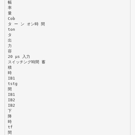
幅
率
量
Cob
タ ー ン オン時 間
ton
タ
出
力
容
20 μs 入力
スイッチング時間 蓄
積
時
IB1
tstg
間
IB1
IB2
IB2
下
降
時
tf
間