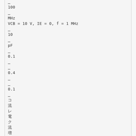
⎯
100
⎯
MHz
VCB = 10 V, IE = 0, f = 1 MHz
⎯
10
⎯
pF
⎯
0.1
⎯
⎯
0.4
⎯
⎯
0.1
⎯
コ
流
レ
電
ク
流
増