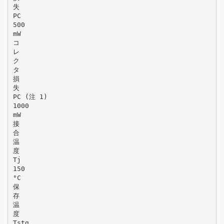
失
PC
500
mW
コ
レ
ク
タ
損
失
PC (注 1)
1000
mW
接
合
温
度
Tj
150
°C
保
存
温
度
Tstg