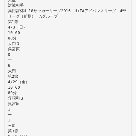
対戦相手
高円宮杯U-18サッカーリーグ2016 HiFAアドバンスリーグ 4部
リーグ（前期） Aグループ
第1節
4/3（日）
10:00
80分
大門Ｇ
呉宮原
0
ー
6
大門
第2節
4/29（金）
10:00
80分
呉昭和Ｇ
呉宮原
1
ー
1
三原
第3節