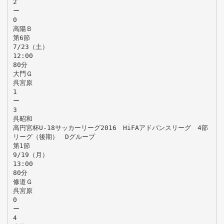
2
ー
0
高陽Ｂ
第6節
7/23（土）
12:00
80分
大門Ｇ
呉宮原
1
ー
3
呉昭和
高円宮杯U-18サッカーリーグ2016 HiFAアドバンスリーグ 4部
リーグ（後期） Dグループ
第1節
9/19（月）
13:00
80分
修道Ｇ
呉宮原
0
ー
4