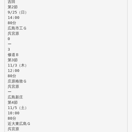
吉田
第2節
9/25（日）
14:00
80分
広島市工Ｇ
呉宮原
0
ー
3
修道Ｂ
第3節
11/3（木）
12:00
80分
庄原格致Ｇ
呉宮原
ー
広島新庄
第4節
11/5（土）
10:00
80分
近大東広島Ｇ
呉宮原