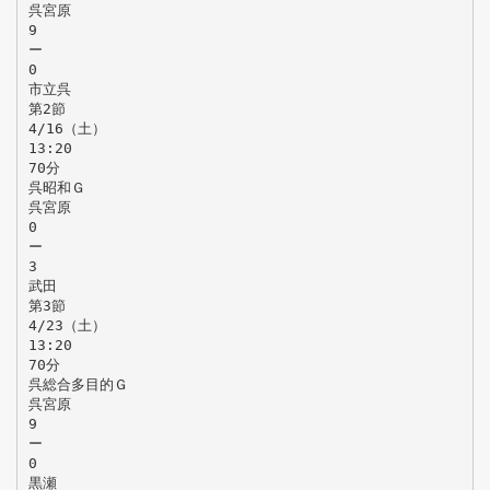
呉宮原
9
ー
0
市立呉
第2節
4/16（土）
13:20
70分
呉昭和Ｇ
呉宮原
0
ー
3
武田
第3節
4/23（土）
13:20
70分
呉総合多目的Ｇ
呉宮原
9
ー
0
黒瀬