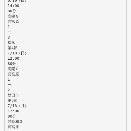
6/19（日）
14:00
80分
高陽Ｇ
呉宮原
1
ー
3
松永
第4節
7/10（日）
12:00
80分
高陽Ｇ
呉宮原
1
ー
2
廿日市
第5節
7/18（月）
12:00
80分
呉昭和Ｇ
呉宮原