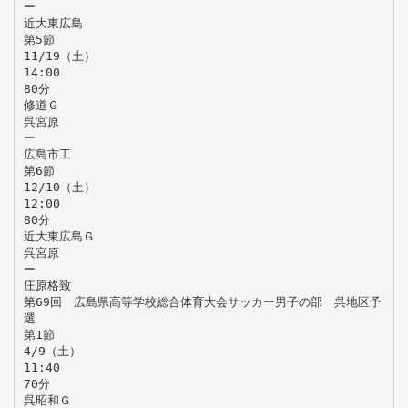
ー
近大東広島
第5節
11/19（土）
14:00
80分
修道Ｇ
呉宮原
ー
広島市工
第6節
12/10（土）
12:00
80分
近大東広島Ｇ
呉宮原
ー
庄原格致
第69回 広島県高等学校総合体育大会サッカー男子の部 呉地区予
選
第1節
4/9（土）
11:40
70分
呉昭和Ｇ