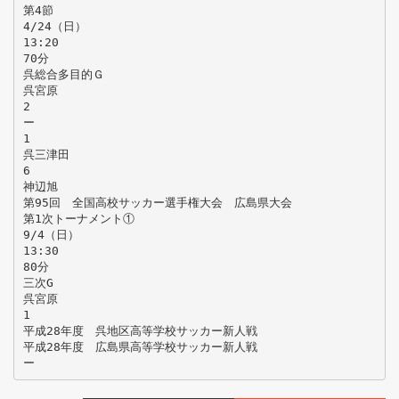
第4節
4/24（日）
13:20
70分
呉総合多目的Ｇ
呉宮原
2
ー
1
呉三津田
6
神辺旭
第95回 全国高校サッカー選手権大会 広島県大会
第1次トーナメント①
9/4（日）
13:30
80分
三次G
呉宮原
1
平成28年度 呉地区高等学校サッカー新人戦
平成28年度 広島県高等学校サッカー新人戦