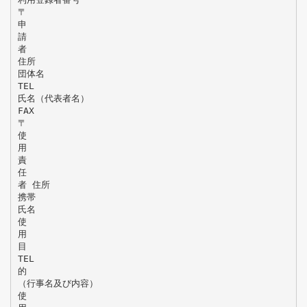
〒
申
請
者
住所
団体名
TEL
氏名（代表者名）
FAX
〒
使
用
責
任
者 住所
携帯
氏名
使
用
目
TEL
的
（行事名及び内容）
使