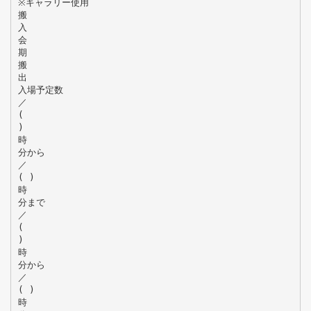
※ギャラリー使用
搬
入
会
期
搬
出
入場予定数
／
(
)
時
分から
／
( )
時
分まで
／
(
)
時
分から
／
( )
時