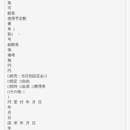
免
可
館長
使用予定数
番
有（
割） ・
号
副館長
係
備考
無
円
円
□前売・当日別設定あり
□指定 □自由
□招待 □会員 □整理券
□その他（
）
円 受 付 年 月 日
年
月
日
請 求 年 月 日
年