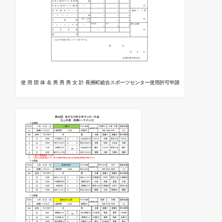
使 用 団 体 名 男 男 男 女 計 長洲町総合スポーツセンター使用許可申請