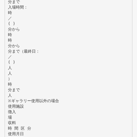
分まで
入場時間：
時
／
( )
分から
時
時
分から
分まで（最終日：
／
( )
人
人
）
時
分まで
人
※ギャラリー使用以外の場合
使用施設
徴入
場
収料
時 間 区 分
使用月日