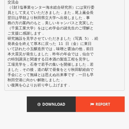
交流会
（(財)塩事業センター海水総合研究所）には実行委
員として支えていただきました．また，尾上薫会長
翌日は早朝より秋田県立大学へ出発しました．事
務の方の案内のもと，美しいキャンパスと充実した
（千葉工業大学）をはじめ学会の諸先生のご理解と
ご支援に感謝します．
研究施設を見学させていただきました（写真 5）．続
発表会を終えて厚木に戻った 11 日（金）に東日
いて訪れた小玉醸造所では，味噌と醤油の他，前日
本大震災が発生しました．昨年の年会では，仙台で
の特別講演と関連する日本酒の製造工程を見学し
工場見学を，石巻で若手の集いを開催しました．若
ました．その後，道の駅で昼食をとり秋田駅経由で
手会にとって無縁とは思えぬ出来事です．一日も早
秋田空港に向かい解散しました．
DOWNLOAD
REPORT