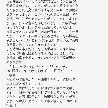
と石井健氏（ナイカイ塩業株式会社）にお言葉をい
学教員は少なくないように感じます．反省すべき点
ただきました（交流会の様子を見る限り，教員間の
は多々ありますが，このような発表会を主催して今
交流に最も効果があるように感じました）．多くの
まで以上にその意義を感じています．この発表会に
方にはそのまま同ホテルに宿泊していただきまし
は発表者として複数回の参加が可能です．もう一度
たが，アンケートの結果を見ると滅多にない機会を
参加したいと思えるものであれば，多くの人で共有
有意義に過ごしてもらえたようです．
した時間が本人だけでなく若手会や日本海水学会
にとって貴重な財産となるのではないでしょうか．
交流会の席で中尾先生からいただいた言葉が思い
出されます．
「5 回目までしっかりやれば 10 回目が，
10 回目までしっかりやれば 20 回目が・・・」
，学会
の規模や特徴を活かした発表会を今後も継続して
いければと考えています．
最後に，共催いただいた秋田県立大学のご支援と
ともに，副実行委員長として開催に多大なご尽力を
いただいた石川匡子先生（秋田県立大学）に感謝し
ます．松本真和先生（千葉工業大学）と正岡功士氏
写真 4