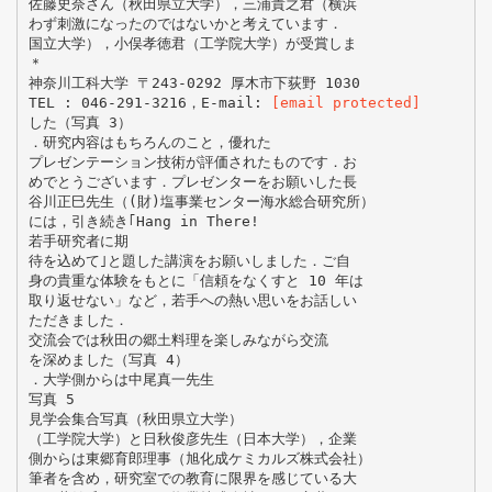
佐藤史奈さん（秋田県立大学），三浦貴之君（横浜
わず刺激になったのではないかと考えています．
国立大学），小俣孝徳君（工学院大学）が受賞しま
＊
神奈川工科大学 〒243-0292 厚木市下荻野 1030
TEL : 046-291-3216，E-mail:
[email protected]
した（写真 3）
．研究内容はもちろんのこと，優れた
プレゼンテーション技術が評価されたものです．お
めでとうございます．プレゼンターをお願いした長
谷川正巳先生（(財)塩事業センター海水総合研究所）
には，引き続き｢Hang in There!
若手研究者に期
待を込めて｣と題した講演をお願いしました．ご自
身の貴重な体験をもとに「信頼をなくすと 10 年は
取り返せない」など，若手への熱い思いをお話しい
ただきました．
交流会では秋田の郷土料理を楽しみながら交流
を深めました（写真 4）
．大学側からは中尾真一先生
写真 5
見学会集合写真（秋田県立大学）
（工学院大学）と日秋俊彦先生（日本大学），企業
側からは東郷育郎理事（旭化成ケミカルズ株式会社）
筆者を含め，研究室での教育に限界を感じている大