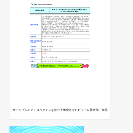
米デンプンのアミロペクチンを低分子量化させたピューレ状米加工食品