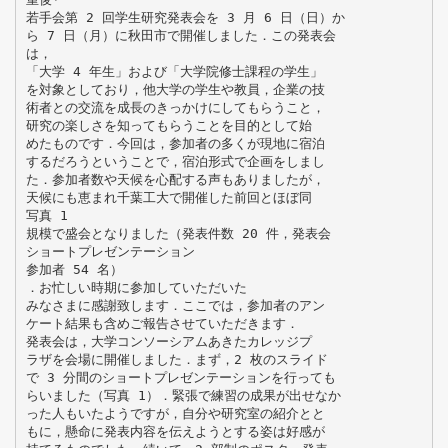
若手会第 2 回学生研究発表会を 3 月 6 日（日）か
ら 7 日（月）に秋田市で開催しました．この発表会
は，
「大学 4 年生」および「大学院修士課程の学生」
を対象としており，他大学の学生や教員，企業の技
術者との交流を成長のきっかけにしてもらうこと，
研究の楽しさを知ってもらうことを目的として始
めたものです．今回は，参加者の多くが現地に宿泊
するだろうということで，宿泊形式で企画をしまし
た．参加者数や天候を心配する声もありましたが，
天候にも恵まれ千葉工大で開催した前回とほぼ同
写真 1
規模で盛会となりました（発表件数 20 件，発表会
ショートプレゼンテーション
参加者 54 名）
．お忙しい時期に参加していただいた
みなさまに感謝致します．ここでは，参加者のアン
ケート結果も含めご報告させていただきます．
発表会は，大学コンソーシアムあきたカレッジプ
ラザを会場に開催しました．まず，2 枚のスライド
で 3 分間のショートプレゼンテーションを行っても
らいました（写真 1）．緊張で練習の成果が出せなか
った人もいたようですが，自分や研究室の紹介とと
もに，懸命に発表内容を伝えようとする姿は好感が