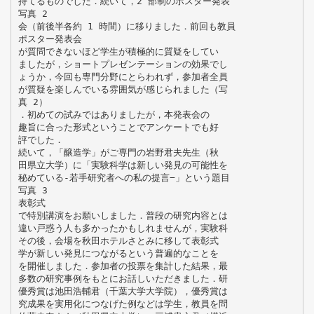
持てるものでした．続いて，2 部制のポスター発表
写真 2
会（前後半各約 1 時間）に移りました．前回も教員
ポスター発表会
が質問できないほど学生が積極的に質疑をしてい
ましたが，ショートプレゼンテーションの効果でし
ょうか，今回も専門分野にとらわれず，参加者全員
が質疑を楽しんでいる雰囲気が感じられました（写
真 2）
．初めての試みではありましたが，本発表会の
趣旨に合った形式ということでアンケートでも好
評でした．
続いて，「醸造学」がご専門の岩野君夫先生（秋
田県立大学）に「実験科学は新しい発見の可能性を
秘めている-若手研究者への私の提言−」という題目
写真 3
表彰式
で特別講演をお願いしました．普段の研究内容とは
違い戸惑う人も多かったかもしれませんが，実験科
その後，会場を秋田ホテルさとみに移して表彰式
学が新しい発見につながるという普遍的なことを
を開催しました．参加者の投票を集計した結果，最
多数の研究事例をもとにお話しいただきました．研
優秀賞は池田浩輔君（千葉大学大学院），優秀賞は
究成果を実用化につなげた例などは学生，教員を問