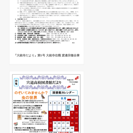
『大統寺だより』第5号 大統寺住職 渡邊宗徹合掌