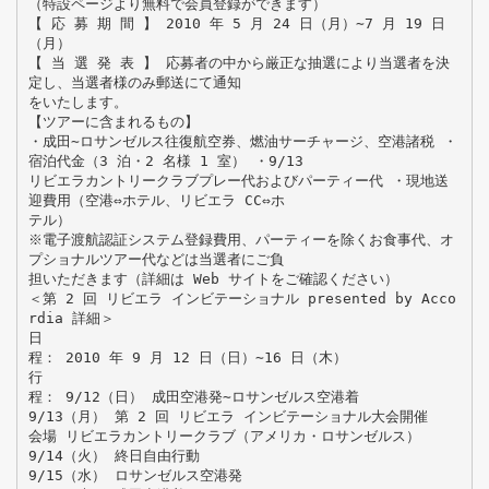
（特設ページより無料で会員登録ができます）
【 応 募 期 間 】 2010 年 5 月 24 日（月）∼7 月 19 日
（月）
【 当 選 発 表 】 応募者の中から厳正な抽選により当選者を決
定し、当選者様のみ郵送にて通知
をいたします。
【ツアーに含まれるもの】
・成田∼ロサンゼルス往復航空券、燃油サーチャージ、空港諸税 ・
宿泊代金（3 泊・2 名様 1 室） ・9/13
リビエラカントリークラブプレー代およびパーティー代 ・現地送
迎費用（空港⇔ホテル、リビエラ CC⇔ホ
テル）
※電子渡航認証システム登録費用、パーティーを除くお食事代、オ
プショナルツアー代などは当選者にご負
担いただきます（詳細は Web サイトをご確認ください）
＜第 2 回 リビエラ インビテーショナル presented by Acco
rdia 詳細＞
日
程： 2010 年 9 月 12 日（日）∼16 日（木）
行
程： 9/12（日） 成田空港発∼ロサンゼルス空港着
9/13（月） 第 2 回 リビエラ インビテーショナル大会開催
会場 リビエラカントリークラブ（アメリカ・ロサンゼルス）
9/14（火） 終日自由行動
9/15（水） ロサンゼルス空港発