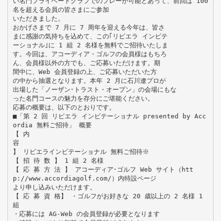
い名門プライベートクラブでのプレーが可能とあって、前回は 100
名を超える会員の皆さまにご参加
いただきました。
おかげさまで 7 月に 7 周年を迎える今年は、皆さ
まに感謝の気持ちを込めて、この｢リビエラ インビテ
ーショナル｣に 1 組 2 名様を無料でご招待いたしま
す。今回は、アコーディア・ゴルフの会員様はもちろ
ん、会員様以外の方でも、ご応募いただけます。期
間中に、Web 会員登録の上、ご応募いただいた方
の中から抽選となります。本年 2 月に石川遼プロが
出場した「ノーザン･トラスト・オープン」の会場にもな
った名門コースの魅力を存分にご堪能ください。
応募の概要は、以下のとおりです。
■「第 2 回 リビエラ インビテーショナル presented by Acc
ordia 無料ご招待」 概要
【 内
容
】 リビエラインビテーショナル 無料ご招待※
【 招 待 数 】 1 組 2 名様
【 応 募 方 法 】 アコーディア･ゴルフ Web サイト（htt
p://www.accordiagolf.com/）内特設ページ
より申し込みいただけます。
【 応 募 資 格】 ・ゴルフがお好きな 20 歳以上の 2 名様 1
組
・応募には AG-Web の会員登録が必要となります