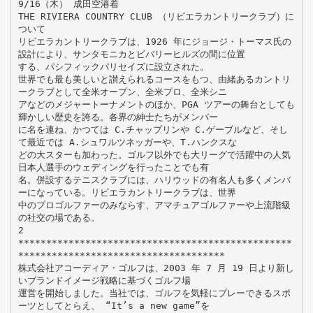
9/16（木） 成田空港着
THE RIVIERA COUNTRY CLUB （リビエラカントリークラブ）に
ついて
リビエラカントリークラブは、1926 年にジョージ・トーマス氏の
設計により、サンタモニカとビバリーヒルズの間に位置
する、パシフィックパリセイズに設立された。
世界でも最も美しいと讃えられるコースをもつ、由緒あるカントリ
ークラブとして全米オープン、全米プロ、全米シニ
アなどのメジャートーナメントのほか、PGA ツアーの舞台としても
輝かしい歴史を誇る。各界の紳士たちがメンバー
に名を連ね、かつては C.チャップリンや C.ゲーブルなど、そし
て最近では A.シュワルツネッガーや、T.ハンクスな
どの大スターも加わった。ゴルフ以外でも大リーグで活躍中の人気
日本人選手のウェディングを行ったことでも有
名。併設するテニスクラブには、ハリウッドの有名人も多くメンバ
ーになっている。リビエラカントリークラブは、世界
中のプロゴルファーのみならす、アマチュアゴルファーや上流階級
の社交の場である。
2
*************************************************
*************************************
株式会社アコーディア・ゴルフは、2003 年 7 月 19 日より新し
いブランドイメージ戦略に基づくゴルフ場
運営を開始しました。当社では、ゴルフを気軽にプレーできるスポ
ーツとしてとらえ、 “It’s a new game”を