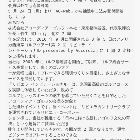
会員以外でも応募可能
5 月 24 日（月）より「AG-Web」から抽選申し込み受付開始
ち く ぶ
みちひろ
株式会社アコーディア・ゴルフ（本社：東京都渋谷区、代表取締役
社長：竹生 道巨）は、創立 7 周
年を記念して、2010 年 9 月に開催される 3 泊 5 日のアメリ
カ西海岸ゴルフツアー｢第 2 回 リビエラ イ
ンビテーショナル presented by Accordia」に 1 組 2 名様
をご招待します。
当社は 2003 年にゴルフ場運営を開始して以来、ゴルフ総合サー
ビス事業として、多くのゴルファ
ーが気軽に楽しくプレーできる環境づくりを目指し、さまざまなサ
ービスを展開しています。
「リビエラ インビテーショナル」は、米国最高級のゴルフコース
を実際に体験していただき、改めて
ゴルフというスポーツの魅力を感じていただくことを目的とした、
アコーディア・ゴルフの会員を対象と
した海外イベントです。当イベントは、リビエラカントリークラブ
を運営されているリビエラ･コーポレー
ション様に、当社が推進する「日本における新しいゴルフ文化の育
成」という趣旨にご賛同いただき
昨年より開催しているもので、今回が第 2 回となります。通常、
ビジターではプレーすることのできな