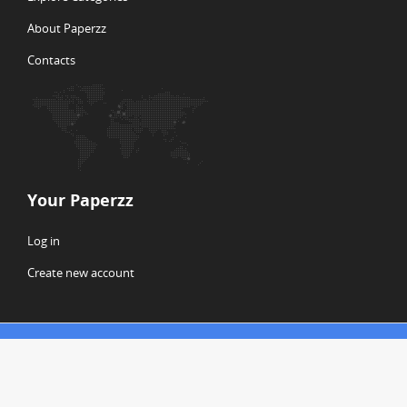
About Paperzz
Contacts
Your Paperzz
Log in
Create new account
© Copyright 2026 Paperzz
ABOUT PAPERZZ
DMCA / GDPR
REPORT