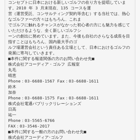
コンセプトに日本における新しいゴルフの在り方を提唱していま
す。2010 年 3 月末現在、135 コースを運
営（運営受託、コンサルティング契約等含む）する当社では、熱心
なゴルファーの方々はもちろん、これま
でゴルフに触れるチャンスがなかった初心者の方にも魅力を感じて
いただけるような、全く新しいゴルフシ
ーンの創出に努めています。また、今後も自社のさらなる成長を目
指すことはもちろん、国内最大手のゴ
ルフ場運営会社という責任ある立場として、日本におけるゴルフの
発展に寄与していきます。
■本件に関する報道関係の方のお問い合わせ先■
株式会社アコーディア・ゴルフ 広報室
丸毛
晴恵
Phone：03-6688-1567 Fax：03-6688-1611
鈴木
加奈
Phone：03-6688-1575 Fax：03-6688-1611
株式会社電通パブリックリレーションズ
日高
祐一
Phone：03-5565-6766
FAX：03-3546-2017
■本件に関する一般の方のお問い合わせ先■
株式会社アコーディア･ゴルフ