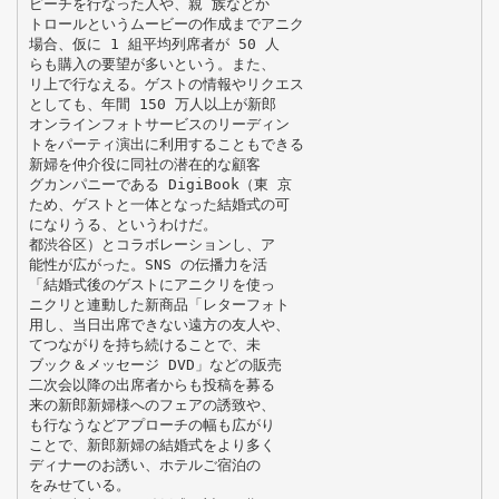
ピーチを行なった人や、親 族などか
トロールというムービーの作成までアニク
場合、仮に 1 組平均列席者が 50 人
らも購入の要望が多いという。また、
リ上で行なえる。ゲストの情報やリクエス
としても、年間 150 万人以上が新郎
オンラインフォトサービスのリーディン
トをパーティ演出に利用することもできる
新婦を仲介役に同社の潜在的な顧客
グカンパニーである DigiBook（東 京
ため、ゲストと一体となった結婚式の可
になりうる、というわけだ。
都渋谷区）とコラボレーションし、ア
能性が広がった。SNS の伝播力を活
「結婚式後のゲストにアニクリを使っ
ニクリと連動した新商品「レターフォト
用し、当日出席できない遠方の友人や、
てつながりを持ち続けることで、未
ブック＆メッセージ DVD」などの販売
二次会以降の出席者からも投稿を募る
来の新郎新婦様へのフェアの誘致や、
も行なうなどアプローチの幅も広がり
ことで、新郎新婦の結婚式をより多く
ディナーのお誘い、ホテルご宿泊の
をみせている。