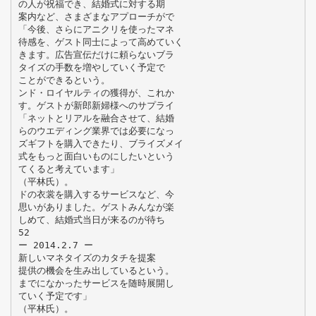
の人が祝福でき、結婚式に対する期
案内など、さまざまなアプローチがで
「今後、さらにアニクリを使ったマネ
待感を、ゲスト同士によって高めていく
きます。広告宣伝だけに頼らないブラ
タイズの手数を増やしていく予定で
ことができるという。
ンド・ロイヤルティの獲得が、これか
す。ゲストが新郎新婦様へのサプライ
「ネットとリアルを融合させて、結婚
らのウエディング業界では必要になっ
ズギフトを購入できたり、ブライズメイ
式をもっと面白いものにしたいという
てくると考えています」
（平林氏）。
ドの衣裳を購入するサービスなど、今
思いがありました。ゲストみんなが楽
しめて、結婚式当日が来るのが待ち
52
ー 2014.2.7 ー
新しいマネタイズのカタチを提案
提供の機会を生み出しているという。
までになかったサービスを随時展開し
ていく予定です」