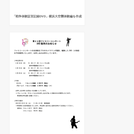
「戦争体験証言記録DVD」横浜大空襲体験編を作成