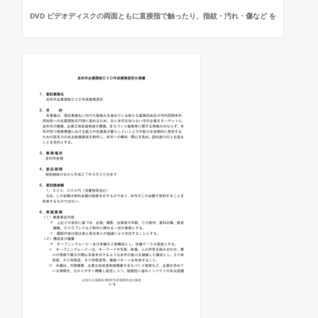
DVD ビデオディスクの両面ともに直接指で触ったり、指紋・汚れ・傷など を