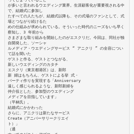
が多いと言われるウエディング業界。生涯顧客化が重要視される中
で、結婚式に参加し
たすべての人たちが、結婚式以降も、その式場のファンとして、式
場とつながり続けるた
めの仕組みが求められている。そういった時代のニーズをいち早く
察知し、3 年前から
さまざまな取り組みを開始したのがエスクリだ。今回は、同社が独
自開発した、ソーシャ
ルメディア・ウエディングサービス “ アニクリ ” の全容につい
て話を聞いた
ゲストと作る、ゲストとつながる、
新しいウエディングのカタチ
エスクリ（東京都港区）は、新郎
新 婦はもちろん、ゲストによる挙 式・
パーティ作りを実現する「Anniversary
遠しく感じられるような、新郎新婦を
仲介役とした、参加型のウエディング
メディアを目指しています」
（平林氏）。
結婚式にかかわった
さらに、アニクリは新たなサービス
Create（アニバーサリークリエイ
ト）」
（通