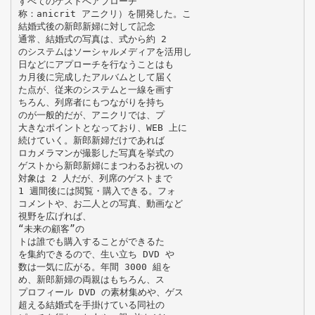
すべてのゲストへアプローチ
称：anicrit アニクリ）を開発した。こ
結婚式後の新郎新婦に対して記念
通常、結婚式の写真は、式から約 2
のシステムはソーシャルメディアを活用し
日などにアプローチを行なうことはも
カ月後に完成したアルバムとして届く
た点が、従来のシステムと一線を画す
ちろん、列席者にもつながりを持ち
のが一般的だが、アニクリでは、プ
大きなポイントとなっており、WEB 上に
続けていく。新郎新婦だけであれば
ロカメラマンが撮影した写真を挙式の
ゲストから新郎新婦にまつわるお祝いの
対象は 2 人だが、列席のゲストまで
1 週間後には閲覧・購入できる。フォ
コメントや、お二人との写真、動画など
視野を広げれば、
“未来の顧客”の
トは誰でも購入することができるた
を集約できるので、生い立ち DVD や
数は一気に広がる。年間 3000 組を
め、新郎新婦の両親はもちろん、ス
プロフィール DVD の素材集めや、ゲス
超える結婚式を手掛けている同社の