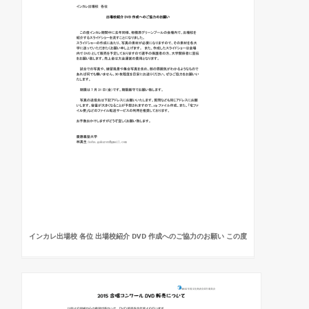
インカレ出場校 各位 出場校紹介 DVD 作成へのご協力のお願い この度