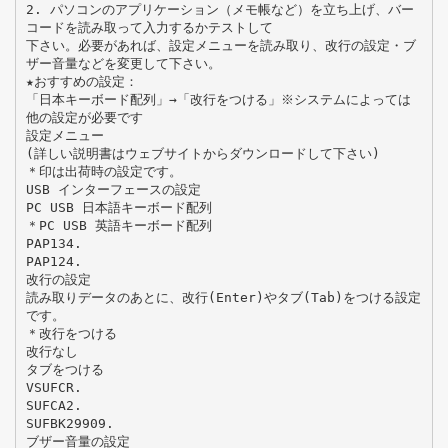
2. パソコンのアプリケーション（メモ帳など）を立ち上げ、バー
コードを読み取って入力するかテストして
下さい。必要があれば、設定メニューを読み取り、改行の設定・ブ
ザー音量などを変更して下さい。
★おすすめの設定：
「日本キーボード配列」→「改行をつける」※システムによっては
他の設定が必要です
設定メニュー
(詳しい説明書はウェブサイトからダウンロードして下さい)
＊印は出荷時の設定です。
USB インターフェースの設定
PC USB 日本語キーボード配列
＊PC USB 英語キーボード配列
PAP134.
PAP124.
改行の設定
読み取りデータのあとに、改行(Enter)やタブ(Tab)をつける設定
です。
＊改行をつける
改行なし
タブをつける
VSUFCR.
SUFCA2.
SUFBK29909.
ブザー音量の設定