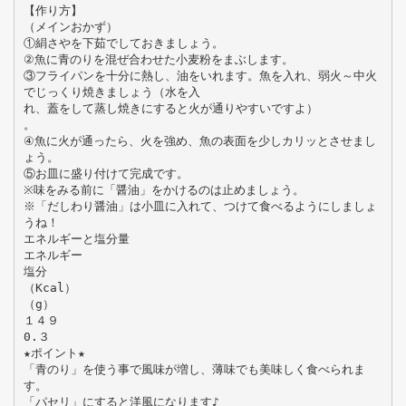
【作り方】
（メインおかず）
①絹さやを下茹でしておきましょう。
②魚に青のりを混ぜ合わせた小麦粉をまぶします。
③フライパンを十分に熱し、油をいれます。魚を入れ、弱火～中火
でじっくり焼きましょう（水を入
れ、蓋をして蒸し焼きにすると火が通りやすいですよ）
。
④魚に火が通ったら、火を強め、魚の表面を少しカリッとさせまし
ょう。
⑤お皿に盛り付けて完成です。
※味をみる前に「醤油」をかけるのは止めましょう。
※「だしわり醤油」は小皿に入れて、つけて食べるようにしましょ
うね！
エネルギーと塩分量
エネルギー
塩分
（Kcal）
（g）
１４９
0.３
★ポイント★
「青のり」を使う事で風味が増し、薄味でも美味しく食べられま
す。
「パセリ」にすると洋風になります♪