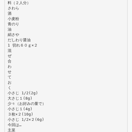
料（２人分）
さわら
酒
小麦粉
青のり
油
絹さや
だしわり醤油
1 切れ６０ｇ×２
混
ぜ
合
わ
せ
て
お
く
小さじ 1/2(2g)
大さじ１(8g)
少々（お好みの量で）
小さじ１(4g)
３枚×２(10g)
小さじ 1/2×２(6g)
今回は…
主菜