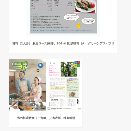
材料（2人分） 豚肩ロース薄切り 30G×6 枚 調味料（A） グリーンアスパラ 3
男の料理教室（三角町）／裏表紙…地産地消