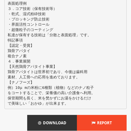
表面処理例
３．コア技術（保有技術等）
・乾式、湿式粉砕技術
・ブロッキング防止技術
・界面活性コントロール
・超微粒子のコーティング
私達が保有する技術は「分散と表面処理」です。
特記事項
【認定・受賞】
鶏骨アパタイ
複合ナノ素
４．事業展開
【天然鶏骨アパタイト事業】
鶏骨アパタイトは世界初であり、今後は歯科用
素材、人工骨への応用を進めております。
【ナノフーズ】
例）10μ mの米粉に6種類（植物）などのナノ粒子
をコートすることで、栄養価の高い介護食へ利用。
保管期間も長く、米を焚かずにお湯をかけるだけ
DOWNLOAD
REPORT