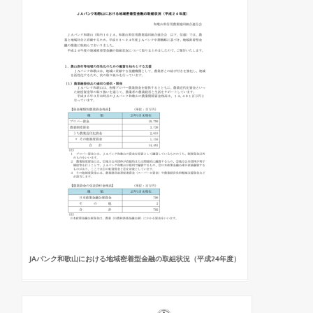
JAバンク和歌山における地域密着型金融の取組状況（平成24年度）