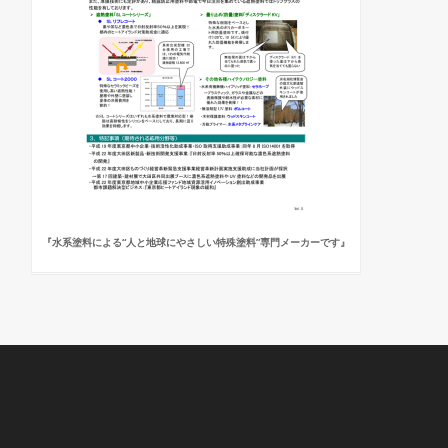
『水系塗料による“人と地球にやさしい特殊塗料”専門メーカーです』