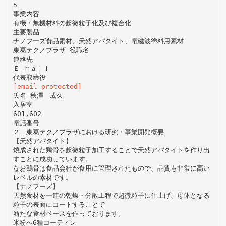
5
事業内容
有機・無機材料の超微粒子化及び複合化
主要製品
ナノフーズ食品素材、天然アパタイト、電磁波塗料用素材
東葛テクノプラザ 役職名
連絡先
Ｅ-ｍａｉｌ
[email protected]
氏名 秋澤 成久
入居室
601,602
電話番号
２．東葛テクノプラザにおける研究・事業開発概要
【天然アパタイト】
焼成された鶏骨を超微粒子加工することで天然アパタイトを作り出
すことに成功しています。
なお鶏骨は食品会社が食用に管理されたもので、品質も非常に高い
レベルの素材です。
【ナノフーズ】
天然食材を一連の乾燥・分散工程で超微粒子に仕上げ、母体となる
粒子の表面にコートすることで
新たな食材ベースを作っております。
米粉へ6種コーティン