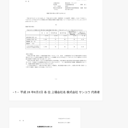
－1－ 平成 28 年8月2日 各 位 上場会社名 株式会社 サンユウ 代表者