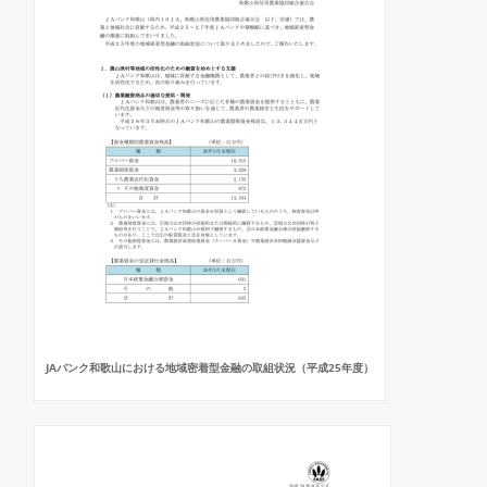
JAバンク和歌山における地域密着型金融の取組状況（平成25年度）